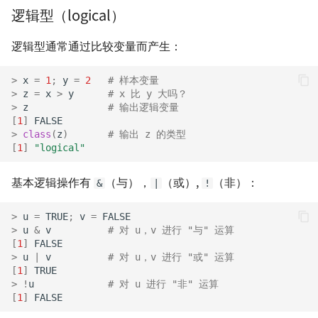
逻辑型（logical）
逻辑型通常通过比较变量而产生：
>
x
=
1
;
y
=
2
# 样本变量
>
z
=
x
>
y
# x 比 y 大吗？
>
z
# 输出逻辑变量
[
1
]
FALSE
>
class
(
z
)
# 输出 z 的类型
[
1
]
"logical"
基本逻辑操作有
（与），
（或）,
（非）：
&
|
!
>
u
=
TRUE
;
v
=
FALSE
>
u
&
v
# 对 u，v 进行 "与" 运算
[
1
]
FALSE
>
u
|
v
# 对 u，v 进行 "或" 运算
[
1
]
TRUE
>
!
u
# 对 u 进行 "非" 运算
[
1
]
FALSE