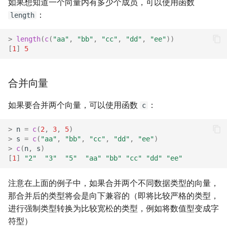
如果想知道一个向量内有多少个成员，可以使用函数
：
length
>
length
(
c
(
"aa"
,
"bb"
,
"cc"
,
"dd"
,
"ee"
))
[
1
]
5
合并向量
如果要合并两个向量，可以使用函数
：
c
>
n
=
c
(
2
,
3
,
5
)
>
s
=
c
(
"aa"
,
"bb"
,
"cc"
,
"dd"
,
"ee"
)
>
c
(
n
,
s
)
[
1
]
"2"
"3"
"5"
"aa"
"bb"
"cc"
"dd"
"ee"
注意在上面的例子中，如果合并两个不同数据类型的向量，
那合并后的类型将会是向下兼容的（即将比较严格的类型，
进行强制类型转换为比较宽松的类型，例如将数值型变成字
符型）