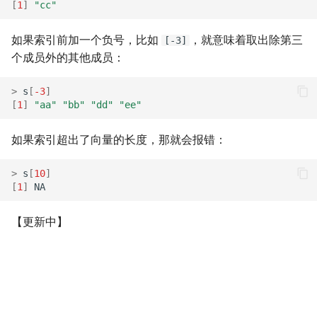
[
1
]
"cc"
如果索引前加一个负号，比如
，就意味着取出除第三
[-3]
个成员外的其他成员：
>
s
[
-3
]
[
1
]
"aa"
"bb"
"dd"
"ee"
如果索引超出了向量的长度，那就会报错：
>
s
[
10
]
[
1
]
NA
【更新中】