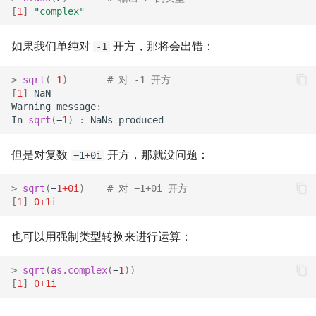
[
1
]
"complex"
如果我们单纯对
开方，那将会出错：
-1
>
sqrt
(
−
1
)
# 对 -1 开方
[
1
]
NaN
Warning
message
:
In
sqrt
(
−
1
)
:
NaNs
produced
但是对复数
开方，那就没问题：
−1+0i
>
sqrt
(
−
1+0i
)
# 对 −1+0i 开方
[
1
]
0+1i
也可以用强制类型转换来进行运算：
>
sqrt
(
as.complex
(
−
1
))
[
1
]
0+1i