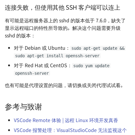
Homelab - 网站 favicon
Photos（已弃用）
连接失败，但使用其他 SSH 客户端可以连上
工具 iconserver
VS Code 生产力指南 - 环境配
有可能是远程服务器上的 sshd 的版本低于 7.6.0，缺失了
Homelab - 自动更新 Dock
置
显示远程端口的特性所导致的。解决这个问题需要升级
容器的工具 Watchtower
sshd 的版本：
VS Code 生产力指南 -
Homelab - 支持多存储的
对于 Debian 或 Ubuntu：
Jupyter Notebook
sudo apt-get update &&
件列表程序 Alist
sudo apt-get install openssh-server
在浏览器上运行 VS
对于 Red Hat 或 CentOS：
sudo yum update
Homelab - 功能丰富的看
Code（旧）
openssh-server
软件 WeKan
Linux 如何配置开机自动运行
也有可能是代理设置的问题，请切换或关闭代理试试看。
Homelab - 播客与有声书
脚本
务器 Audiobookshelf
参考与致谢
如何配一台电脑
Homelab - 云端音乐服务
VSCode Remote 体验 | 远程 Linux 环境开发真香
Navidrome
团队影像资源管理
VSCode 报警处理：VisualStudioCode 无法监视这个
Homelab - 影视媒体服务