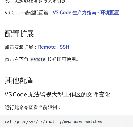
明。更多教程请参考文末链接。
Docusaurus 极简部署指南
客户端可以连上
使用 Watchtower 自动更新
Homelab - 网站状态监控
软件与仪器
8 月深圳小记
VS Code 基础配置篇：
VS Code 生产力指南 - 环境配置
容器（群晖 Docker）
具 Uptime Kuma
使用 Markdown 高效写作
参考与致谢
RoboMaster 赛后随笔
Homelab - 高质量图片压
使用 Rclone 同步网盘数据
配置扩展
工具 TinyPNG-docker
内卷与未来的职业趋势
个人文案排版规范
点击安装扩展：
Remote - SSH
Homelab - 极简个人书签
关于新能源行业的一些观
点击左下角
按钮即可使用。
航站 Flare
如何保存易逝的文字
Remote
为什么要抵制智能推荐算
Homelab - 容器应用管理
如何在 iPad 上运行 VS Code
其他配置
台 Portainer
不要自己感动自己
MkDocs 测试实验室
VS Code 无法监视大型工作区的文件变化
Homelab - 跨设备同步工
买了一台 NAS
Syncthing
Windows 初始化与软件推荐
运行此命令查看当前限制：
（旧）
如何不长痘
Homelab - 碎片笔记工具
cat
memos
Personal Onboarding
Hello blog
Workflow (Windows)