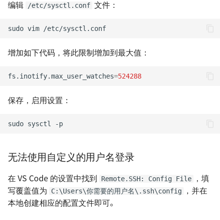
编辑
文件：
/etc/sysctl.conf
Homelab - 功能强大的 wik
系统 Wiki.js
Hugo 极简搭建指南
sudo
vim
Homelab - 自托管密码管
用树莓派架设云打印服务器
增加如下代码，将此限制增加到最大值：
器 Vaultwarden
用 Graphviz 绘制关系图
fs.inotify.max_user_watches
=
524288
Homelab - 支持公有云的
床系统 Cloudreve
RSS - 高效率的阅读方式
保存，启用设置：
Homelab - 自托管 RSS 
如何实现外网 RDP 远控
sudo
sysctl
器 FreshRSS
（frp）
Homelab - 支持多种协议
技术文档写作规范
无法使用自定义的用户名登录
堡垒机 Next Terminal
在 VS Code 的设置中找到
，填
如何在 Markdown 中使用
Remote.SSH: Config File
Homelab - 多功能 PDF 
写覆盖值为
，并在
LaTeX
C:\Users\你需要的用户名\.ssh\config
箱 Stirling-PDF
本地创建相应的配置文件即可。
把回忆放心交给 Google