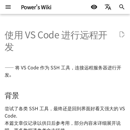
Power's Wiki
正
简体中文
在
使用 VS Code 进行远程开
English
硬件设计
嵌入式开发
LIFEHACK
搭建属于自己的 HomeLab
使用 frp 访问群晖 NAS
为什么你需要一个知识库
背景
基础知识
测试协议
STM32
DOCKER
机器学习入门 - 基础流程
如何调制一杯鸡尾酒
探索之路 - 2022 小记
Homelab - 轻量服务器管
初
Español
发
面板 CasaOS
始
اللغة العربية
半导体测试
软件开发
BLOG
自托管应用收藏
使用 RSSHub 搭建 RSS 生成
个人知识库的搭建 - 基于
配置扩展
嵌入式硬件
ATE 基础知识
Arduino & 杂项
LINUX
机器学习入门 - 环境搭建
太阳高度角计算
星夜漫游
（Docker）
器（群晖 Docker）
Docusaurus
Homelab - 反代证书管理
化
—— 将 VS Code 作为 SSH 工具，连接远程服务器进行开
板 Nginx Proxy Manager
机器学习
其他配置
电机驱动
ATE Test Fundamental
杂七杂八
机器学习入门 - 模型评估
如何准备一个逃生背包
有限与无限世界
搜
发。
ESXi 初始化指南
使用 Bitwarden 搭建密码管
如何用 Markdown 写一份简
理器（群晖 Docker）
历
Homelab - 内网穿透工具 f
VS Code 无法监视大型工作
通信协议
ATE Mixed Signal Test
其他
AI 影响下未来的职业选择
硬件行业趋势与个人的选
索
Linux 下挂载群晖 NAS 硬盘
区的文件变化
引
背景
拓展空间（NFS）
使用 acme.sh 自动申请域名
Auto-i18n：使用 ChatGPT
Homelab - 免费的内网穿
电源设计
ATE Coding Syntax
读《黑客与画家》
现代都市与末日田园
证书（群晖 Docker）
的自动多语言翻译工具
替代方案 Cloudflared
擎
无法使用自定义的用户名登
尝试了各类 SSH 工具，最终还是回到界面好看又强大的 VS
录
信号与电源完整性
THE Hack 2019 黑客马拉
雨
Code.
使用 Calibre 搭建在线书库
小米手机折腾记录
Homelab - 在线代码编辑
本篇文章仅记录以供日后参考用，部分内容未详细展开说
（群晖 Docker）
code-server
连接失败，但使用其他 SSH
射频设计
Hack.init ( ) 黑客马拉松
当下与永恒