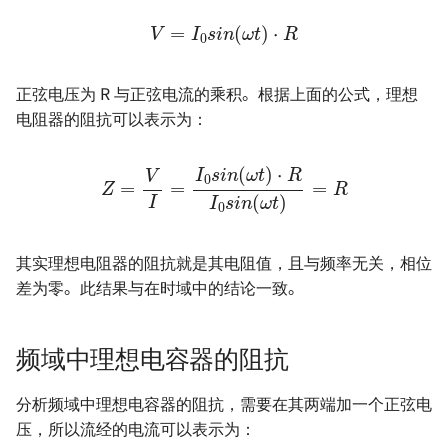
V
=
I
0
s
i
n
(
ω
t
)
⋅
R
正弦电压为 R 与正弦电流的乘积。根据上面的公式，理想
电阻器的阻抗可以表示为：
Z
=
V
I
=
I
0
s
i
n
(
ω
=
R
t
)
⋅
R
I
0
s
i
n
(
ω
t
)
其实理想电阻器的阻抗就是其电阻值，且与频率无关，相位
差为零。此结果与在时域中的结论一致。
频域中理想电容器的阻抗
分析频域中理想电容器的阻抗，需要在其两端加一个正弦电
压，所以流经的电流可以表示为：