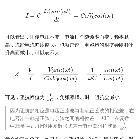
I
=
C
d
V
0
s
i
n
(
ω
t
)
t
d
)
t
=
C
ω
V
0
c
o
s
(
ω
可以看出，即使电压不变，电流也会随频率而变，频率越
高，流经电流幅度越大。也就是说，电容器的阻抗会随频率
升高而减小，可以表示为：
Z
=
V
I
=
V
0
s
i
n
s
i
(
n
ω
(
t
ω
)
C
t
)
ω
c
o
V
s
0
(
c
ω
o
t
s
)
(
ω
t
)
=
1
ω
C
⋅
1
ω
C
可见，阻抗幅值为
，角频率增加时，阻抗会减小。
−
90
°
因为阻抗的相位是电压正弦波与电流正弦波的相位差，在
−
i
−
i
ω
C
电容器中就是正弦与余弦之间的相位差
，在复数
中就是
，所以用复数形式表示电容器阻抗就是
。
举个实际的例子，如果有一个理想的 10nF 去耦电容器，则