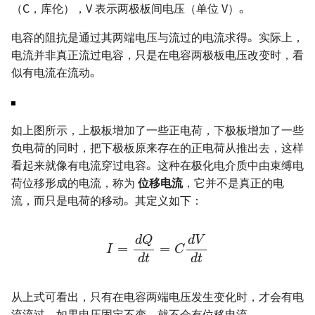
（C，库伦），V 表示两极板间电压（单位 V）。
电容的阻抗是通过其两端电压与流过的电流求得。实际上，
电流并非真正流过电容，只是在电容两极板电压改变时，看
似有电流在流动。
如上图所示，上极板增加了一些正电荷，下极板增加了一些
负电荷的同时，把下极板原来存在的正电荷从推出去，这样
看起来就像有电流穿过电容。这种在极化电介质中由束缚电
荷位移形成的电流，称为
位移电流
，它并不是真正的电
流，而只是电荷的移动。其定义如下：
I
=
d
Q
d
t
=
C
d
V
d
t
从上式可看出，只有在电容两端电压发生变化时，才会有电
流流过，如果电压固定不变，就不会有位移电流。