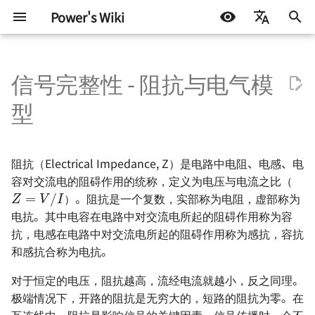
Power's Wiki
正
简体中文
在
信号完整性 - 阻抗与电气模
English
基本元器件 - 电阻
RobotCtrl - STM32 通用开发
直流有刷电机驱动的设计
通信协议 - 数字逻辑电平
电源设计 - 方案确定
基本电气模型
射频 - 组件与系统 - 导线
AD 常用技巧
测试协议
嵌入式开发
生活琐记
Test Interface 与 TIC 基础
半导体测试基础 - 基本概念
Continuity Test
Basics of Mixed Signal Te
VBT Syntax
STM32
DOCKER
机器学习入门 - 基础流程
LIFEHACK
自托管 Self-Host
初
Español
型
套件
始
اللغة العربية
基本元器件 - 电容
TinyDVR - 小巧身材，满载动
通信协议 - 串口通信
电源拓扑 - 线性稳压
时域中理想电阻器的阻抗
射频 - 组件与系统 - 电阻
AD 基本操作 - 环境搭建
ATE 基础知识
软件开发
折腾不止
AHB 上的 TIC
半导体测试基础 - OS 测试
DC Parameters
Basics of Fourier Transfo
Pattern Syntax Notes 🚧
Arduino & 杂项
LINUX
机器学习入门 - 环境搭建
BLOG
群晖 NAS
RobotCtrl_Core - 核心板
力
化
阻抗（Electrical Impedance, Z）是电路中电阻、电感、电
基本元器件 - 电感与磁珠
通信协议 - SPI
电源拓扑 - 开关稳压（非隔离
时域中理想电容器的阻抗
射频 - 组件与系统 - 电容
AD 基本操作 - 基础知识
ATE Test Fundamental
机器学习
半导体测试基础 - DC 参数
IDD Test
ADC - Static Parameters
Tester Alarms
杂七杂八
机器学习入门 - 模型评估
技术流
搜
Z
=
V
/
I
容对交流电的阻碍作用的统称，定义为电压与电流之比（
RobotCtrl_Func - 外设拓展
RaptorDVR - 集成稳压的 30
型）
试
板
A 双电机驱动 🚧
）。阻抗是一个复数，实部称为电阻，虚部称为
基本元器件 - 二极管
通信协议 - I2C
时域中理想电感器的阻抗
射频 - 谐振电路 - 基本定义
AD 基本操作 - 原理图绘制
ATE Mixed Signal Test
Leakage Test
ADC - Dynamic Paramete
其他
一些小技巧
索
电源拓扑 - 开关稳压（隔离
电抗。其中电容在电路中对交流电所起的阻碍作用称为容
半导体测试基础 - 功能测试
引
RobotCtrl_Power - 电源供电
AirForce - 充满灵性的电机驱
型）
基本元器件 - 晶体三级管
通信协议 - CAN 🚧
频域中的阻抗
射频 - 谐振电路 - 无损组件的
AD 基本操作 - 多板系统设计
ATE Coding Syntax
抗，电感在电路中对交流电所起的阻碍作用称为感抗，容抗
Level Threshold Test 🚧
DAC - Static Parameters
板
动模块
擎
共振
🚧
半导体测试基础 - AC 参数
和感抗合称为电抗。
电源设计 - 开关稳压 IC（非隔
试
基本元器件 - 场效应管
通信协议 - USB 🚧
频域中理想电阻器的阻抗
Digital Functional Test 🚧
DAC - Dynamic Paramete
对于恒定的电压，阻抗越高，流经电流就越小，反之同理。
Flip - 基于全志 F1C200s 的
ZenDriver - 高性能的电机驱
离型）
射频 - 谐振电路 - 负载 Q 值
AD 使用 Git 的注意事项
极端情况下，开路的阻抗是无穷大的，短路的阻抗为零。在
Linux 开发板
动
🚧
基本元器件 - 光电耦合器
通信协议 - 以太网 🚧
频域中理想电容器的阻抗
Troubleshooting of ADC