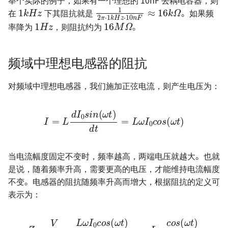
1
k
H
z
1
2
π
⋅
1
k
H
z
⋅
10
n
F
≈
16
k
Ω
1
H
z
16
M
Ω
在
下其阻抗就是
。如果频
率降为
，则阻抗约为
。
频域中理想电感器的阻抗
对频域中理想电感器，我们施加正弦电流，则产生电压为：
I
=
L
d
I
0
s
i
n
(
ω
t
)
d
)
t
=
L
ω
I
0
c
o
s
(
ω
t
当电流幅度固定不变时，频率越高，两端电压就越大。也就
是说，随着频率升高，需要更高的电压，才能维持电流幅度
不变。电感器的阻抗随频率升高而增大，根据阻抗的定义可
表示为：
Z
=
V
I
=
L
ω
I
0
c
c
o
o
s
s
(
ω
(
ω
t
)
t
s
)
ω
i
n
I
(
0
ω
s
t
i
n
)
(
ω
t
)
=
ω
L
⋅