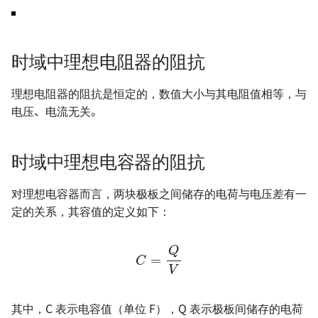
电源方案（Boost）- SX1308
编码器的几种输出方式
电源方案（PMIC）- EA3036C
防反接电路的设计
时域中理想电阻器的阻抗
电源方案（PMIC）- EA3059
个人 PCB 设计规范
理想电阻器的阻抗是恒定的，数值大小与其电阻值相等，与
电压、电流无关。
时域中理想电容器的阻抗
对理想电容器而言，两块极板之间储存的电荷与电压差有一
定的关系，其容值的定义如下：
C
=
Q
V
其中，C 表示电容值（单位 F），Q 表示极板间储存的电荷