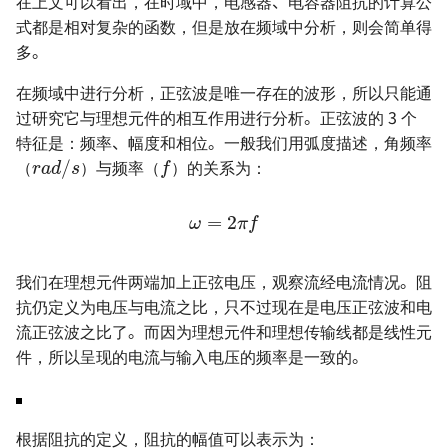
在上文可以看出，在时域中，电感器、电容器阻抗的计算公
式都是相对复杂的函数，但是放在频域中分析，则会简单得
多。
在频域中进行分析，正弦波是唯一存在的波形，所以只能通
过研究它与理想元件的相互作用进行分析。正弦波的 3 个
f
r
a
d
/
s
特征是：频率、幅度和相位。一般我们用弧度描述，角频率
（
）与频率（
）的关系为：
ω
=
2
π
f
我们在理想元件两端加上正弦电压，观察流经电流情况。阻
抗仍定义为电压与电流之比，只不过现在是电压正弦波和电
流正弦波之比了。而因为理想元件和理想传输线都是线性元
件，所以呈现的电流与输入电压的频率是一致的。
根据阻抗的定义，阻抗的幅值可以表示为：