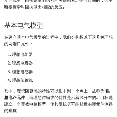
互连线中，阻抗是影响信号的关键因素。信号传播时，会不
电源设计 - 自举电路
函数思想在电路设计中的应用
and DAC
断根据瞬时阻抗做出相应的反应。
OSD335x 最小系统的设计
电机驱动方案 - IR2104S
射频 - S 参数
基本元器件 - 运算放大器
频域中理想电感器的阻抗
电源设计 - 纹波噪声与测量方
OrCAD 配置与技巧
如何设计一款单片机的最小系
法
射频 - 天线基础知识
数字电路基础知识
参考与致谢
基本电气模型
统
示波器的触发模式
电源设计 - LDO 电源抑制比
射频 - 天线的分类与选型 🚧
ADC 与 DAC 基础知识
在建立基本电气模型的过程中，我们会构想以下这几种理想
STM32F4 硬件开发
（PSRR）与测量方法
示波器的采集模式
的两端口元件：
史密斯圆图与匹配电路基础
推挽与开漏输出
SwiftCtrl - 蓝牙手柄
电源方案（LDO）- XC6206
网络分析仪的使用 🚧
理想电阻器
一般天线匹配电路的设计
共模信号与差模信号
理想电容器
自制 CMSIS-DAP 🚧
电源方案（Buck）-
逻辑分析仪的使用 🚧
LMR14050
理想电感器
数字电路中的竞争与冒险
宽带注入变压器的使用 🚧
理想传输线
电源方案（Buck）-
存储器的分类
TPS54531
其中，理想阻容感的特性可以集中到一个点上，故称为
集
线性注入器的使用
总电路元件
；而理想传输线的特性是沿着线分布的。目标是
保险丝的选型
电源方案（Buck）-
建立一个等效电路模型，使其阻抗尽可能贴近实际元件测得
XL2009E1
的阻抗。
锂电池选型指南