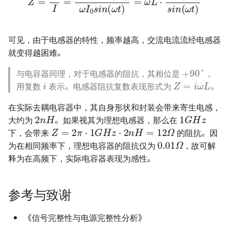
可见，由于电感器的特性，频率越高，交流电流流经电感器
就变得越困难。
+
90
°
i
Z
=
i
ω
L
与电容器同理，对于电感器的阻抗，其相位是
，
用复数
表示。电感器阻抗复数表现形式为
。
2
n
H
1
G
H
z
在实际去耦电容器中，其自身形状和封装会带来寄生电感，
Z
=
2
π
⋅
1
G
H
z
⋅
2
n
H
=
12
Ω
大约为
。如果视其为理想电感器，那么在
0.01
Ω
下，会带来
的阻抗。因
为在相同频率下，理想电容器的阻抗仅为
，故可解
释为在高频下，实际电容器表现为感性。
参考与致谢
《信号完整性与电源完整性分析》