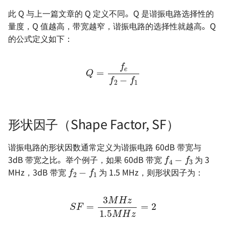
此 Q 与上一篇文章的 Q 定义不同。Q 是谐振电路选择性的
量度，Q 值越高，带宽越窄，谐振电路的选择性就越高。Q
的公式定义如下：
Q
=
f
e
f
2
−
f
1
形状因子（Shape Factor, SF）
f
4
−
f
3
谐振电路的形状因数通常定义为谐振电路 60dB 带宽与
f
2
−
f
1
3dB 带宽之比。举个例子，如果 60dB 带宽
为 3
MHz，3dB 带宽
为 1.5 MHz，则形状因子为：
S
F
=
3
M
H
z
2
1.5
M
H
z
=