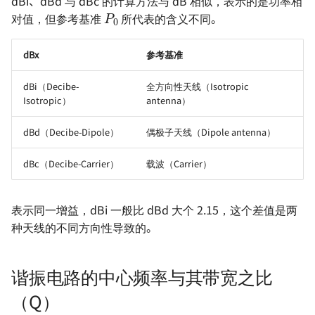
P
0
dBi、dBd 与 dBc 的计算方法与 dB 相似，表示的是功率相
对值，但参考基准
所代表的含义不同。
dBx
参考基准
dBi（Decibe-
全方向性天线（Isotropic
Isotropic）
antenna）
dBd（Decibe-Dipole）
偶极子天线（Dipole antenna）
dBc（Decibe-Carrier）
载波（Carrier）
表示同一增益，dBi 一般比 dBd 大个 2.15，这个差值是两
种天线的不同方向性导致的。
谐振电路的中心频率与其带宽之比
（Q）