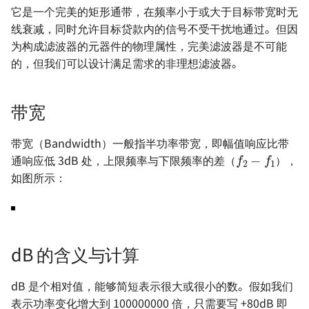
电源设计 - 自举电路
函数思想在电路设计中的应用
and DAC
它是一个完美的矩形通带，在频率小于或大于目标带宽时无
OSD335x 最小系统的设计
电机驱动方案 - IR2104S
极限衰减（Ultimate
基本元器件 - 运算放大器
电源完整性设计
线衰减，同时允许目标贷款内的信号不受干扰地通过。但因
电源设计 - 纹波噪声与测量方
attenuation）
OrCAD 配置与技巧
为构成滤波器的元器件的物理属性，完美滤波器是不可能
如何设计一款单片机的最小系
法
数字电路基础知识
ESD 基础知识
的，但我们可以设计满足需求的非理想滤波器。
统
插入损耗（Insertion Loss）
示波器的触发模式
电源设计 - LDO 电源抑制比
ADC 与 DAC 基础知识
EMC 设计指南
STM32F4 硬件开发
（PSRR）与测量方法
纹波（Ripple）
示波器的采集模式
带宽
推挽与开漏输出
信号地与机壳地间的 EMC 设
SwiftCtrl - 蓝牙手柄
电源方案（LDO）- XC6206
参考与致谢
计
网络分析仪的使用 🚧
f
2
−
f
1
带宽（Bandwidth）一般指半功率带宽，即幅值响应比带
共模信号与差模信号
通响应低 3dB 处，上限频率与下限频率的差（
），
自制 CMSIS-DAP 🚧
电源方案（Buck）-
逻辑分析仪的使用 🚧
如图所示：
LMR14050
数字电路中的竞争与冒险
宽带注入变压器的使用 🚧
电源方案（Buck）-
存储器的分类
TPS54531
线性注入器的使用
dB 的含义与计算
保险丝的选型
电源方案（Buck）-
dB 是个相对值，能够简短表示很大或很小的数。假如我们
XL2009E1
锂电池选型指南
表示功率变化增大到 100000000 倍，只需要写 +80dB 即