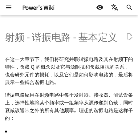
Power's Wiki
正
简体中文
在
射频 - 谐振电路 - 基本定义
English
基本元器件 - 电阻
RobotCtrl - STM32 通用开发
直流有刷电机驱动的设计
通信协议 - 数字逻辑电平
电源设计 - 方案确定
高速电路的设计 🚧
带宽
AD 常用技巧
测试协议
嵌入式开发
生活琐记
Test Interface 与 TIC 基础
半导体测试基础 - 基本概念
Continuity Test
Basics of Mixed Signal Te
VBT Syntax
STM32
DOCKER
机器学习入门 - 基础流程
LIFEHACK
自托管 Self-Host
初
Español
套件
始
اللغة العربية
基本元器件 - 电容
TinyDVR - 小巧身材，满载动
通信协议 - 串口通信
电源拓扑 - 线性稳压
信号完整性 - 基础概念
dB 的含义与计算
AD 基本操作 - 环境搭建
ATE 基础知识
软件开发
折腾不止
AHB 上的 TIC
半导体测试基础 - OS 测试
DC Parameters
Basics of Fourier Transfo
Pattern Syntax Notes 🚧
Arduino & 杂项
LINUX
机器学习入门 - 环境搭建
BLOG
群晖 NAS
在这一大章节下，我们将研究并联谐振电路及其在射频下的
RobotCtrl_Core - 核心板
力
化
特性，负载 Q 的概念以及它与源阻抗和负载阻抗的关系，
基本元器件 - 电感与磁珠
通信协议 - SPI
电源拓扑 - 开关稳压（非隔离
信号完整性 - 时域与频域
dBm 与 dBw
AD 基本操作 - 基础知识
ATE Test Fundamental
机器学习
半导体测试基础 - DC 参数
IDD Test
ADC - Static Parameters
Tester Alarms
杂七杂八
机器学习入门 - 模型评估
技术流
也会研究元件的损耗，以及它们是如何影响电路的，最后将
搜
RobotCtrl_Func - 外设拓展
RaptorDVR - 集成稳压的 30
型）
试
展示一些耦合谐振电路。
板
A 双电机驱动 🚧
基本元器件 - 二极管
通信协议 - I2C
信号完整性 - 阻抗与电气模型
dBi、dBd 与 dBc
AD 基本操作 - 原理图绘制
ATE Mixed Signal Test
Leakage Test
ADC - Dynamic Paramete
其他
一些小技巧
索
电源拓扑 - 开关稳压（隔离
谐振电路应用在射频电路中每个发射器、接收器、测试设备
半导体测试基础 - 功能测试
引
RobotCtrl_Power - 电源供电
AirForce - 充满灵性的电机驱
型）
基本元器件 - 晶体三级管
通信协议 - CAN 🚧
信号完整性 - 传输线 🚧
谐振电路的中心频率与其带宽
AD 基本操作 - 多板系统设计
ATE Coding Syntax
上，选择性地将某个频率或一组频率从源传递到负载，同时
Level Threshold Test 🚧
DAC - Static Parameters
板
动模块
擎
之比（Q）
🚧
半导体测试基础 - AC 参数
衰减该通带之外的所有其他频率。理想的谐振电路是这样子
电源设计 - 开关稳压 IC（非隔
试
基本元器件 - 场效应管
通信协议 - USB 🚧
信号完整性 - 失真 🚧
Digital Functional Test 🚧
DAC - Dynamic Paramete
的：
Flip - 基于全志 F1C200s 的
ZenDriver - 高性能的电机驱
离型）
形状因子（Shape Factor,
AD 使用 Git 的注意事项
Linux 开发板
动
SF）
基本元器件 - 光电耦合器
通信协议 - 以太网 🚧
信号完整性 - 串扰 🚧
Troubleshooting of ADC