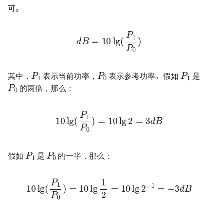
可。
电源方案（Boost）- SX1308
编码器的几种输出方式
d
B
=
10
lg
(
P
1
P
0
)
电源方案（PMIC）- EA3036C
防反接电路的设计
电源方案（PMIC）- EA3059
个人 PCB 设计规范
P
1
P
0
P
1
P
0
其中，
表示当前功率，
表示参考功率。假如
是
的两倍，那么：
10
lg
(
P
1
P
0
)
=
10
lg
2
=
3
d
B
P
1
P
0
假如
是
的一半，那么：
10
lg
(
P
1
P
0
)
=
10
lg
B
1
2
=
10
lg
2
−
1
=
−
3
d