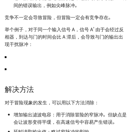
电源设计 - 自举电路
函数思想在电路设计中的应用
and DAC
间的错误输出，例如尖峰脉冲。
OSD335x 最小系统的设计
电机驱动方案 - IR2104S
射频 - S 参数
电源完整性设计
电源设计 - 纹波噪声与测量方
OrCAD 配置与技巧
竞争不一定会导致冒险，但冒险一定会有竞争存在。
如何设计一款单片机的最小系
法
射频 - 天线基础知识
ESD 基础知识
举个例子，对于同一个输入信号 A，信号 A' 由于会经过反
统
示波器的触发模式
相器，到达与门的时间会比 A 滞后，会导致与门的输出出
电源设计 - LDO 电源抑制比
射频 - 天线的分类与选型 🚧
EMC 设计指南
现干扰脉冲：
STM32F4 硬件开发
（PSRR）与测量方法
示波器的采集模式
史密斯圆图与匹配电路基础
信号地与机壳地间的 EMC 设
SwiftCtrl - 蓝牙手柄
电源方案（LDO）- XC6206
计
网络分析仪的使用 🚧
一般天线匹配电路的设计
自制 CMSIS-DAP 🚧
电源方案（Buck）-
逻辑分析仪的使用 🚧
LMR14050
解决方法
宽带注入变压器的使用 🚧
电源方案（Buck）-
TPS54531
对于冒险现象的发生，可以用以下方法消除：
线性注入器的使用
增加输出滤波电容：用于消除冒险的窄脉冲。但缺点是
电源方案（Buck）-
会让波形变得平缓，在高速信号中容易产生错误。
XL2009E1
延时读取输出值：略过窄脉冲的影响。