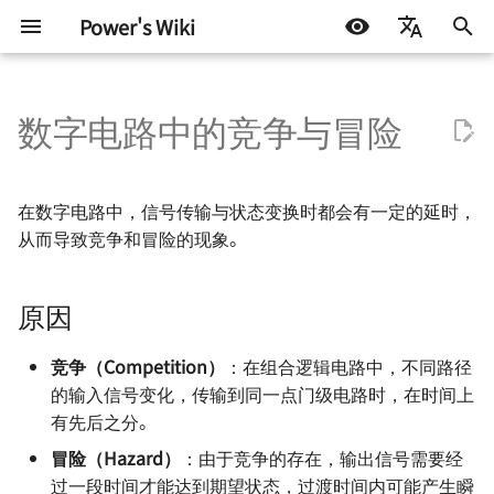
Power's Wiki
正
简体中文
在
数字电路中的竞争与冒险
English
原因
RobotCtrl - STM32 通用开发
直流有刷电机驱动的设计
通信协议 - 数字逻辑电平
电源设计 - 方案确定
高速电路的设计 🚧
射频 - 组件与系统 - 导线
AD 常用技巧
测试协议
嵌入式开发
生活琐记
Test Interface 与 TIC 基础
半导体测试基础 - 基本概念
Continuity Test
Basics of Mixed Signal Te
VBT Syntax
STM32
DOCKER
机器学习入门 - 基础流程
LIFEHACK
自托管 Self-Host
初
Español
套件
始
اللغة العربية
解决方法
TinyDVR - 小巧身材，满载动
通信协议 - 串口通信
电源拓扑 - 线性稳压
信号完整性 - 基础概念
射频 - 组件与系统 - 电阻
AD 基本操作 - 环境搭建
ATE 基础知识
软件开发
折腾不止
AHB 上的 TIC
半导体测试基础 - OS 测试
DC Parameters
Basics of Fourier Transfo
Pattern Syntax Notes 🚧
Arduino & 杂项
LINUX
机器学习入门 - 环境搭建
BLOG
群晖 NAS
在数字电路中，信号传输与状态变换时都会有一定的延时，
RobotCtrl_Core - 核心板
力
化
从而导致竞争和冒险的现象。
参考与致谢
通信协议 - SPI
电源拓扑 - 开关稳压（非隔离
信号完整性 - 时域与频域
射频 - 组件与系统 - 电容
AD 基本操作 - 基础知识
ATE Test Fundamental
机器学习
半导体测试基础 - DC 参数
IDD Test
ADC - Static Parameters
Tester Alarms
杂七杂八
机器学习入门 - 模型评估
技术流
搜
RobotCtrl_Func - 外设拓展
RaptorDVR - 集成稳压的 30
型）
试
原因
板
A 双电机驱动 🚧
通信协议 - I2C
信号完整性 - 阻抗与电气模型
射频 - 谐振电路 - 基本定义
AD 基本操作 - 原理图绘制
ATE Mixed Signal Test
Leakage Test
ADC - Dynamic Paramete
其他
一些小技巧
索
电源拓扑 - 开关稳压（隔离
半导体测试基础 - 功能测试
引
RobotCtrl_Power - 电源供电
AirForce - 充满灵性的电机驱
型）
通信协议 - CAN 🚧
信号完整性 - 传输线 🚧
射频 - 谐振电路 - 无损组件的
AD 基本操作 - 多板系统设计
ATE Coding Syntax
竞争（Competition）
：在组合逻辑电路中，不同路径
Level Threshold Test 🚧
DAC - Static Parameters
板
动模块
擎
共振
🚧
半导体测试基础 - AC 参数
的输入信号变化，传输到同一点门级电路时，在时间上
电源设计 - 开关稳压 IC（非隔
试
通信协议 - USB 🚧
信号完整性 - 失真 🚧
Digital Functional Test 🚧
DAC - Dynamic Paramete
有先后之分。
Flip - 基于全志 F1C200s 的
ZenDriver - 高性能的电机驱
离型）
射频 - 谐振电路 - 负载 Q 值
AD 使用 Git 的注意事项
冒险（Hazard）
：由于竞争的存在，输出信号需要经
Linux 开发板
动
🚧
通信协议 - 以太网 🚧
信号完整性 - 串扰 🚧
Troubleshooting of ADC
过一段时间才能达到期望状态，过渡时间内可能产生瞬