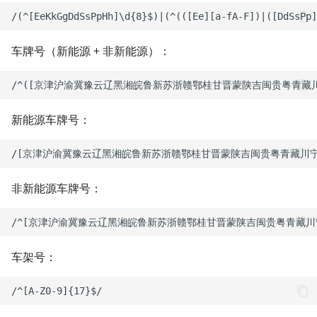
Homelab - 功能强大的 wik
系统 Wiki.js
Hugo 极简搭建指南
车牌号（新能源 + 非新能源）：
Homelab - 自托管密码管
用树莓派架设云打印服务器
器 Vaultwarden
用 Graphviz 绘制关系图
Homelab - 支持公有云的
新能源车牌号：
床系统 Cloudreve
RSS - 高效率的阅读方式
Homelab - 自托管 RSS 
如何实现外网 RDP 远控
器 FreshRSS
非新能源车牌号：
（frp）
Homelab - 支持多种协议
技术文档写作规范
堡垒机 Next Terminal
车架号：
如何在 Markdown 中使用
Homelab - 多功能 PDF 
LaTeX
箱 Stirling-PDF
把回忆放心交给 Google