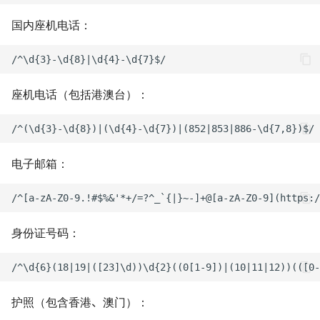
Docusaurus 极简部署指南
使用 Watchtower 自动更新
Homelab - 网站状态监控
软件与仪器
8 月深圳小记
国内座机电话：
容器（群晖 Docker）
具 Uptime Kuma
使用 Markdown 高效写作
RoboMaster 赛后随笔
Homelab - 高质量图片压
使用 Rclone 同步网盘数据
工具 TinyPNG-docker
内卷与未来的职业趋势
座机电话（包括港澳台）：
个人文案排版规范
Homelab - 极简个人书签
关于新能源行业的一些观
航站 Flare
如何保存易逝的文字
为什么要抵制智能推荐算
电子邮箱：
Homelab - 容器应用管理
如何在 iPad 上运行 VS Code
台 Portainer
不要自己感动自己
MkDocs 测试实验室
Homelab - 跨设备同步工
身份证号码：
买了一台 NAS
Syncthing
Windows 初始化与软件推荐
（旧）
如何不长痘
Homelab - 碎片笔记工具
memos
Personal Onboarding
护照（包含香港、澳门）：
Hello blog
Workflow (Windows)