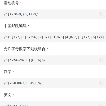
Homelab - 网站 favicon
发动机号：
Photos（已弃用）
工具 iconserver
VS Code 生产力指南 - 环境配
Homelab - 自动更新 Dock
置
容器的工具 Watchtower
中国邮政编码：
VS Code 生产力指南 -
Homelab - 支持多存储的
Jupyter Notebook
件列表程序 Alist
允许字母数字下划线组合：
在浏览器上运行 VS
Homelab - 功能丰富的看
Code（旧）
软件 WeKan
Linux 如何配置开机自动运行
Homelab - 播客与有声书
汉字：
脚本
务器 Audiobookshelf
如何配一台电脑
Homelab - 云端音乐服务
Navidrome
英文：
团队影像资源管理
Homelab - 影视媒体服务