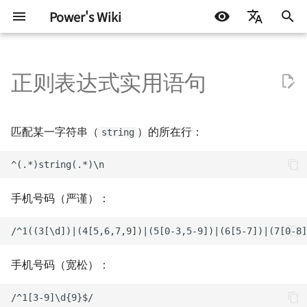
Power's Wiki
正
简体中文
在
正则表达式实用语句
English
硬件设计
嵌入式开发
LIFEHACK
搭建属于自己的 HomeLab
使用 frp 访问群晖 NAS
为什么你需要一个知识库
基础知识
测试协议
STM32
DOCKER
机器学习入门 - 基础流程
如何调制一杯鸡尾酒
探索之路 - 2022 小记
Homelab - 轻量服务器管
初
Español
面板 CasaOS
始
اللغة العربية
半导体测试
软件开发
BLOG
自托管应用收藏
使用 RSSHub 搭建 RSS 生成
个人知识库的搭建 - 基于
嵌入式硬件
ATE 基础知识
Arduino & 杂项
LINUX
机器学习入门 - 环境搭建
太阳高度角计算
星夜漫游
匹配某一字符串（
）的所在行：
string
（Docker）
器（群晖 Docker）
Docusaurus
Homelab - 反代证书管理
化
板 Nginx Proxy Manager
机器学习
电机驱动
ATE Test Fundamental
杂七杂八
机器学习入门 - 模型评估
如何准备一个逃生背包
有限与无限世界
搜
ESXi 初始化指南
使用 Bitwarden 搭建密码管
如何用 Markdown 写一份简
理器（群晖 Docker）
历
Homelab - 内网穿透工具 f
通信协议
ATE Mixed Signal Test
其他
AI 影响下未来的职业选择
硬件行业趋势与个人的选
索
手机号码（严谨）：
Linux 下挂载群晖 NAS 硬盘
引
拓展空间（NFS）
使用 acme.sh 自动申请域名
Auto-i18n：使用 ChatGPT
Homelab - 免费的内网穿
电源设计
ATE Coding Syntax
读《黑客与画家》
现代都市与末日田园
证书（群晖 Docker）
的自动多语言翻译工具
替代方案 Cloudflared
擎
信号与电源完整性
THE Hack 2019 黑客马拉
雨
手机号码（宽松）：
使用 Calibre 搭建在线书库
小米手机折腾记录
Homelab - 在线代码编辑
（群晖 Docker）
code-server
射频设计
Hack.init ( ) 黑客马拉松
当下与永恒