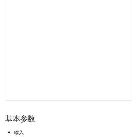
电源设计 - 自举电路
函数思想在电路设计中的应用
and DAC
OSD335x 最小系统的设计
射频 - S 参数
基本元器件 - 运算放大器
电源完整性设计
电源设计 - 纹波噪声与测量方
OrCAD 配置与技巧
如何设计一款单片机的最小系
法
射频 - 天线基础知识
数字电路基础知识
ESD 基础知识
统
示波器的触发模式
电源设计 - LDO 电源抑制比
射频 - 天线的分类与选型 🚧
ADC 与 DAC 基础知识
EMC 设计指南
STM32F4 硬件开发
（PSRR）与测量方法
示波器的采集模式
史密斯圆图与匹配电路基础
推挽与开漏输出
信号地与机壳地间的 EMC 设
SwiftCtrl - 蓝牙手柄
电源方案（LDO）- XC6206
计
网络分析仪的使用 🚧
一般天线匹配电路的设计
共模信号与差模信号
自制 CMSIS-DAP 🚧
电源方案（Buck）-
逻辑分析仪的使用 🚧
LMR14050
数字电路中的竞争与冒险
宽带注入变压器的使用 🚧
电源方案（Buck）-
存储器的分类
TPS54531
线性注入器的使用
保险丝的选型
基本参数
电源方案（Buck）-
XL2009E1
锂电池选型指南
输入