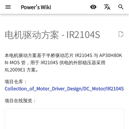
Power's Wiki
正
简体中文
在
电机驱动方案 - IR2104S
English
基本元器件 - 电阻
RobotCtrl - STM32 通用开发
基本参数
通信协议 - 数字逻辑电平
电源设计 - 方案确定
高速电路的设计 🚧
射频 - 组件与系统 - 导线
AD 常用技巧
测试协议
嵌入式开发
生活琐记
Test Interface 与 TIC 基础
半导体测试基础 - 基本概念
Continuity Test
Basics of Mixed Signal Te
VBT Syntax
STM32
DOCKER
机器学习入门 - 基础流程
LIFEHACK
自托管 Self-Host
初
Español
套件
始
اللغة العربية
基本元器件 - 电容
基本原理
通信协议 - 串口通信
电源拓扑 - 线性稳压
信号完整性 - 基础概念
射频 - 组件与系统 - 电阻
AD 基本操作 - 环境搭建
ATE 基础知识
软件开发
折腾不止
AHB 上的 TIC
半导体测试基础 - OS 测试
DC Parameters
Basics of Fourier Transfo
Pattern Syntax Notes 🚧
Arduino & 杂项
LINUX
机器学习入门 - 环境搭建
BLOG
群晖 NAS
本电机驱动方案基于半桥驱动芯片 IR2104S 与 AP30H80K
RobotCtrl_Core - 核心板
化
N-MOS 管，用于 IR2104S 供电的外部稳压器采用
基本元器件 - 电感与磁珠
通信协议 - SPI
电源拓扑 - 开关稳压（非隔离
信号完整性 - 时域与频域
射频 - 组件与系统 - 电容
AD 基本操作 - 基础知识
ATE Test Fundamental
机器学习
逻辑电路
半导体测试基础 - DC 参数
IDD Test
ADC - Static Parameters
Tester Alarms
杂七杂八
机器学习入门 - 模型评估
技术流
XL2009E1 方案。
搜
RobotCtrl_Func - 外设拓展
型）
试
板
项目仓库：
基本元器件 - 二极管
通信协议 - I2C
信号完整性 - 阻抗与电气模型
射频 - 谐振电路 - 基本定义
AD 基本操作 - 原理图绘制
ATE Mixed Signal Test
稳压电路
Leakage Test
ADC - Dynamic Paramete
其他
一些小技巧
索
电源拓扑 - 开关稳压（隔离
Collection_of_Motor_Driver_Design/DC_Motor/IR2104S
半导体测试基础 - 功能测试
引
RobotCtrl_Power - 电源供电
型）
基本元器件 - 晶体三级管
通信协议 - CAN 🚧
信号完整性 - 传输线 🚧
射频 - 谐振电路 - 无损组件的
AD 基本操作 - 多板系统设计
ATE Coding Syntax
半桥驱动电路
Level Threshold Test 🚧
DAC - Static Parameters
项目在线预览：
板
擎
共振
🚧
半导体测试基础 - AC 参数
电源设计 - 开关稳压 IC（非隔
试
基本元器件 - 场效应管
参考与致谢
通信协议 - USB 🚧
信号完整性 - 失真 🚧
Digital Functional Test 🚧
DAC - Dynamic Paramete
Flip - 基于全志 F1C200s 的
离型）
射频 - 谐振电路 - 负载 Q 值
AD 使用 Git 的注意事项
Linux 开发板
🚧
基本元器件 - 光电耦合器
通信协议 - 以太网 🚧
信号完整性 - 串扰 🚧
Troubleshooting of ADC