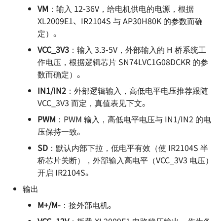
VM
：输入 12-36V，给电机供电的电源，根据
电源方案（Boost）- SX1308
编码器的几种输出方式
XL2009E1、IR2104S 与 AP30H80K 的参数而确
定）。
电源方案（PMIC）- EA3036C
防反接电路的设计
VCC_3V3
：输入 3.3-5V，外部输入的 H 桥系统工
电源方案（PMIC）- EA3059
个人 PCB 设计规范
作电压，根据逻辑芯片 SN74LVC1G08DCKR 的参
数而确定）。
IN1/IN2
：外部逻辑输入，高低电平电压推荐跟随
VCC_3V3 而定，真值表见下文。
PWM
：PWM 输入，高低电平电压与 IN1/IN2 的电
压保持一致。
SD
：默认内部下拉，低电平有效（使 IR2104S 半
桥芯片关断），外部输入高电平（VCC_3V3 电压）
开启 IR2104S。
输出
M+/M-
：接外部电机。