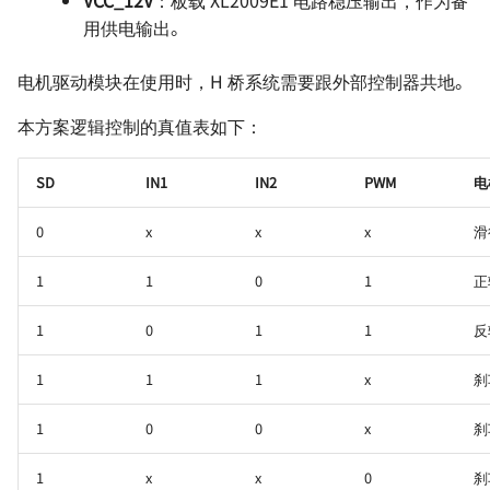
VCC_12V
：板载 XL2009E1 电路稳压输出，作为备
用供电输出。
电机驱动模块在使用时，H 桥系统需要跟外部控制器共地。
本方案逻辑控制的真值表如下：
SD
IN1
IN2
PWM
电
0
x
x
x
滑
1
1
0
1
正
1
0
1
1
反
1
1
1
x
刹
1
0
0
x
刹
1
x
x
0
刹