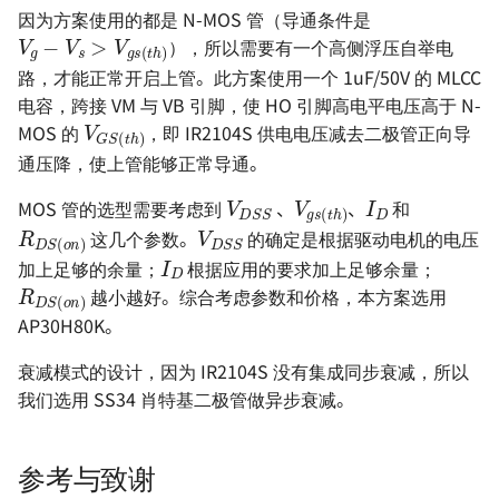
V
g
−
V
s
>
V
g
s
(
t
h
)
因为方案使用的都是 N-MOS 管（导通条件是
），所以需要有一个高侧浮压自举电
路，才能正常开启上管。此方案使用一个 1uF/50V 的 MLCC
V
G
S
(
t
h
)
电容，跨接 VM 与 VB 引脚，使 HO 引脚高电平电压高于 N-
MOS 的
，即 IR2104S 供电电压减去二极管正向导
通压降，使上管能够正常导通。
V
D
S
S
V
g
s
(
t
h
I
)
D
R
D
S
(
o
n
)
V
D
S
S
MOS 管的选型需要考虑到
、
、
和
I
D
这几个参数。
的确定是根据驱动电机的电压
R
D
S
(
o
n
)
加上足够的余量；
根据应用的要求加上足够余量；
越小越好。综合考虑参数和价格，本方案选用
AP30H80K。
衰减模式的设计，因为 IR2104S 没有集成同步衰减，所以
我们选用 SS34 肖特基二极管做异步衰减。
参考与致谢