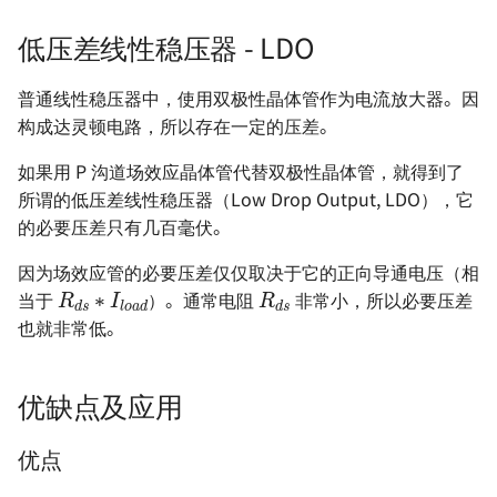
低压差线性稳压器 - LDO
普通线性稳压器中，使用双极性晶体管作为电流放大器。因
构成达灵顿电路，所以存在一定的压差。
如果用 P 沟道场效应晶体管代替双极性晶体管，就得到了
所谓的低压差线性稳压器（Low Drop Output, LDO），它
的必要压差只有几百毫伏。
R
d
s
∗
I
l
o
a
d
R
d
s
因为场效应管的必要压差仅仅取决于它的正向导通电压（相
当于
）。通常电阻
非常小，所以必要压差
也就非常低。
优缺点及应用
优点