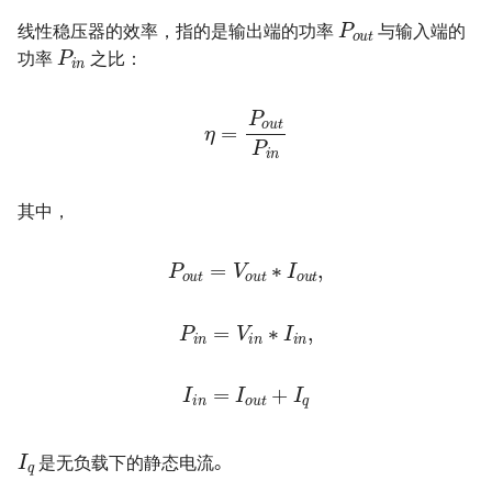
P
o
u
t
P
i
n
编码器的几种输出方式
线性稳压器的效率，指的是输出端的功率
与输入端的
功率
之比：
防反接电路的设计
η
=
P
o
n
u
t
P
i
个人 PCB 设计规范
其中，
P
o
u
t
=
u
V
o
t
,
u
t
∗
I
o
P
i
n
=
V
i
n
∗
I
i
n
,
I
i
n
=
I
o
u
t
+
I
q
I
q
是无负载下的静态电流。