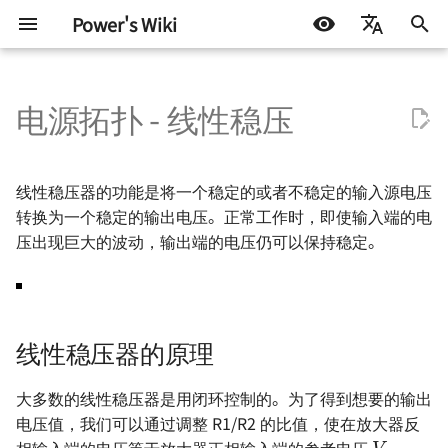
Power's Wiki
正
简体中文
在
电源拓扑 - 线性稳压
English
基本元器件 - 电阻
RobotCtrl - STM32 通用开发
直流有刷电机驱动的设计
通信协议 - 数字逻辑电平
线性稳压器的原理
高速电路的设计 🚧
射频 - 组件与系统 - 导线
AD 常用技巧
测试协议
嵌入式开发
生活琐记
Test Interface 与 TIC 基础
半导体测试基础 - 基本概念
Continuity Test
Basics of Mixed Signal Te
VBT Syntax
STM32
DOCKER
机器学习入门 - 基础流程
LIFEHACK
自托管 Self-Host
初
Español
套件
始
اللغة العربية
基本元器件 - 电容
TinyDVR - 小巧身材，满载动
通信协议 - 串口通信
线性稳压器的效率
信号完整性 - 基础概念
射频 - 组件与系统 - 电阻
AD 基本操作 - 环境搭建
ATE 基础知识
软件开发
折腾不止
AHB 上的 TIC
半导体测试基础 - OS 测试
DC Parameters
Basics of Fourier Transfo
Pattern Syntax Notes 🚧
Arduino & 杂项
LINUX
机器学习入门 - 环境搭建
BLOG
群晖 NAS
线性稳压器的功能是将一个稳定的或者不稳定的输入源电压
RobotCtrl_Core - 核心板
力
化
转换为一个稳定的输出电压。正常工作时，即使输入端的电
基本元器件 - 电感与磁珠
通信协议 - SPI
低压差线性稳压器 - LDO
信号完整性 - 时域与频域
射频 - 组件与系统 - 电容
AD 基本操作 - 基础知识
ATE Test Fundamental
机器学习
半导体测试基础 - DC 参数
IDD Test
ADC - Static Parameters
Tester Alarms
杂七杂八
机器学习入门 - 模型评估
技术流
压出现巨大的波动，输出端的电压仍可以保持稳定。
搜
RobotCtrl_Func - 外设拓展
RaptorDVR - 集成稳压的 30
试
板
A 双电机驱动 🚧
基本元器件 - 二极管
通信协议 - I2C
优缺点及应用
信号完整性 - 阻抗与电气模型
射频 - 谐振电路 - 基本定义
AD 基本操作 - 原理图绘制
ATE Mixed Signal Test
Leakage Test
ADC - Dynamic Paramete
其他
一些小技巧
索
半导体测试基础 - 功能测试
引
RobotCtrl_Power - 电源供电
AirForce - 充满灵性的电机驱
基本元器件 - 晶体三级管
通信协议 - CAN 🚧
信号完整性 - 传输线 🚧
射频 - 谐振电路 - 无损组件的
AD 基本操作 - 多板系统设计
ATE Coding Syntax
优点
Level Threshold Test 🚧
DAC - Static Parameters
线性稳压器的原理
板
动模块
擎
共振
🚧
半导体测试基础 - AC 参数
试
基本元器件 - 场效应管
通信协议 - USB 🚧
信号完整性 - 失真 🚧
缺点
Digital Functional Test 🚧
DAC - Dynamic Paramete
大多数的线性稳压器是用闭环控制的。为了得到想要的输出
Flip - 基于全志 F1C200s 的
ZenDriver - 高性能的电机驱
射频 - 谐振电路 - 负载 Q 值
AD 使用 Git 的注意事项
V
r
e
f
电压值，我们可以通过调整 R1/R2 的比值，使在放大器反
Linux 开发板
动
🚧
基本元器件 - 光电耦合器
通信协议 - 以太网 🚧
信号完整性 - 串扰 🚧
应用
Troubleshooting of ADC