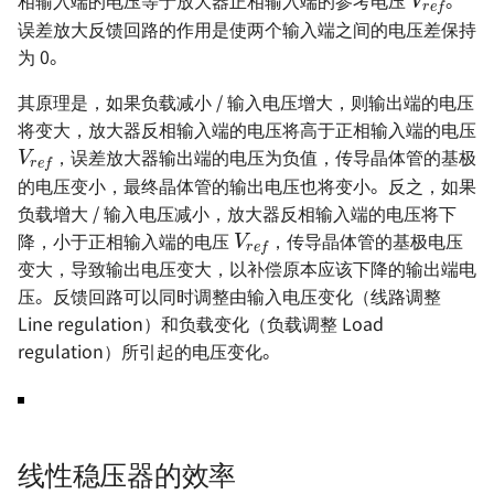
相输入端的电压等于放大器正相输入端的参考电压
。
函数思想在电路设计中的应用
and DAC
误差放大反馈回路的作用是使两个输入端之间的电压差保持
OSD335x 最小系统的设计
电机驱动方案 - IR2104S
射频 - S 参数
基本元器件 - 运算放大器
参考与致谢
电源完整性设计
为 0。
OrCAD 配置与技巧
如何设计一款单片机的最小系
射频 - 天线基础知识
数字电路基础知识
ESD 基础知识
其原理是，如果负载减小 / 输入电压增大，则输出端的电压
统
示波器的触发模式
V
r
e
f
将变大，放大器反相输入端的电压将高于正相输入端的电压
射频 - 天线的分类与选型 🚧
ADC 与 DAC 基础知识
EMC 设计指南
，误差放大器输出端的电压为负值，传导晶体管的基极
STM32F4 硬件开发
示波器的采集模式
的电压变小，最终晶体管的输出电压也将变小。反之，如果
史密斯圆图与匹配电路基础
推挽与开漏输出
信号地与机壳地间的 EMC 设
V
r
e
f
负载增大 / 输入电压减小，放大器反相输入端的电压将下
SwiftCtrl - 蓝牙手柄
计
网络分析仪的使用 🚧
降，小于正相输入端的电压
，传导晶体管的基极电压
一般天线匹配电路的设计
共模信号与差模信号
变大，导致输出电压变大，以补偿原本应该下降的输出端电
自制 CMSIS-DAP 🚧
逻辑分析仪的使用 🚧
压。反馈回路可以同时调整由输入电压变化（线路调整
数字电路中的竞争与冒险
Line regulation）和负载变化（负载调整 Load
宽带注入变压器的使用 🚧
regulation）所引起的电压变化。
存储器的分类
线性注入器的使用
保险丝的选型
锂电池选型指南
线性稳压器的效率