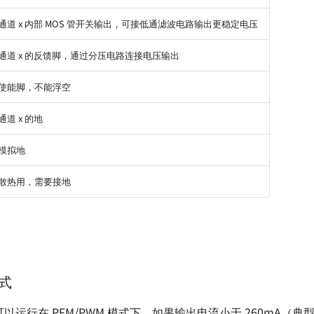
通道 x 内部 MOS 管开关输出，可接低通滤波电路输出更稳定电压
通道 x 的反馈脚，通过分压电路连接电压输出
使能脚，不能浮空
通道 x 的地
模拟地
散热用，需要接地
模式
都可以运行在 PFM/PWM 模式下。如果输出电流小于 260mA（