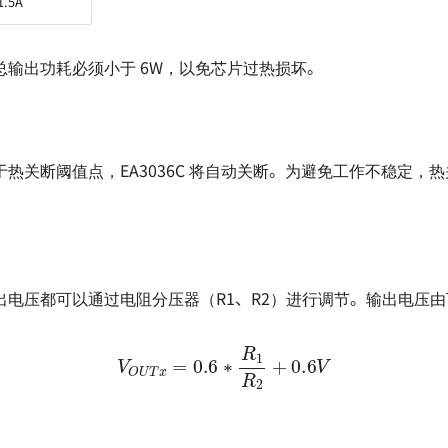
1.5A
总输出功耗必须小于 6W，以免芯片过热损坏。
热关断阈值点，EA3036C 将自动关断。为避免工作不稳定，
出电压都可以通过电阻分压器（R1、R2）进行调节。输出电压
V
O
U
T
x
=
0.6
∗
R
1
R
2
+
0.6
V