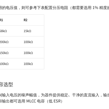
用的电压值，则可参考下表配置分压电阻（都需要选用 1% 精度
R1
R2
68kΩ
15kΩ
200kΩ
100kΩ
150kΩ
100kΩ
100kΩ
100kΩ
电容选型
制输入电压的噪声幅值，为器件提供稳定、干净的直流输入，输
出都可选用 MLCC 电容（低 ESR）