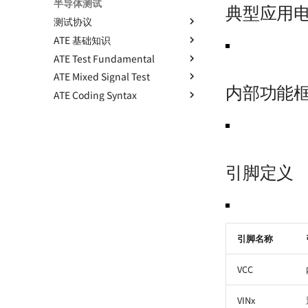
半导体测试
典型应用
信号完整性 - 阻抗与电气模型
射频 - 组件与系统 - 电容
AD 基本操作 - 环境搭建
测试协议
信号完整性 - 传输线 🚧
射频 - 谐振电路 - 基本定义
AD 基本操作 - 基础知识
ATE 基础知识
Test Interface 与 TIC 基础
信号完整性 - 失真 🚧
射频 - 谐振电路 - 无损组件的共
AD 基本操作 - 原理图绘制
ATE Test Fundamental
AHB 上的 TIC
半导体测试基础 - 基本概念
振
信号完整性 - 串扰 🚧
AD 基本操作 - 多板系统设计 🚧
ATE Mixed Signal Test
半导体测试基础 - OS 测试
Continuity Test
射频 - 谐振电路 - 负载 Q 值 🚧
内部功能
电源完整性设计
AD 使用 Git 的注意事项
ATE Coding Syntax
半导体测试基础 - DC 参数测试
DC Parameters
Basics of Mixed Signal Test
射频 - S 参数
ESD 基础知识
函数思想在电路设计中的应用
半导体测试基础 - 功能测试
IDD Test
Basics of Fourier Transform
VBT Syntax
射频 - 天线基础知识
EMC 设计指南
OrCAD 配置与技巧
半导体测试基础 - AC 参数测试
Leakage Test
ADC - Static Parameters
Pattern Syntax Notes 🚧
Basics of VBT Syntax
射频 - 天线的分类与选型 🚧
信号地与机壳地间的 EMC 设计
示波器的触发模式
Level Threshold Test 🚧
ADC - Dynamic Parameters
Tester Alarms
TheHdw (The Hardware) 🚧
史密斯圆图与匹配电路基础
示波器的采集模式
引脚定义
Digital Functional Test 🚧
DAC - Static Parameters
TheExec (The Executive) 🚧
一般天线匹配电路的设计
网络分析仪的使用 🚧
DAC - Dynamic Parameters
逻辑分析仪的使用 🚧
Troubleshooting of ADC and
宽带注入变压器的使用 🚧
DAC
线性注入器的使用
引脚名称
VCC
VINx