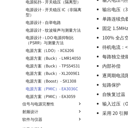
电源拓扑 - 开关稳压（隔离型）
数字电路基础知识
通信协议 - USB 🚧
如何设计一款单片机的最小系统
电机驱动方案 - IR2104S
输出电压（3 个
电源设计 - 开关稳压 IC（非隔离
ADC 与 DAC 基础知识
通信协议 - 以太网 🚧
STM32F4 硬件开发
型）
单路连续负载
推挽与开漏输出
SwiftCtrl - 蓝牙手柄
电源设计 - 自举电路
共模信号与差模信号
固定 1.5M
自制 CMSIS-DAP 🚧
电源设计 - 纹波噪声与测量方法
数字电路中的竞争与冒险
100% 全
电源设计 - LDO 电源抑制比
存储器的分类
（PSRR）与测量方法
待机电流：<
保险丝的选型
电源方案（LDO）- XC6206
每路独立使
锂电池选型指南
电源方案（Buck）- LMR14050
内部补偿
编码器的几种输出方式
电源方案（Buck）- TPS54531
防反接电路的设计
电源方案（Buck）- XL2009E1
逐周期电流
个人 PCB 设计规范
电源方案（Boost）- SX1308
短路保护
电源方案（PMIC）- EA3036C
自恢复过温（
电源方案（PMIC）- EA3059
输入过压（O
信号与电源完整性
射频设计
高速电路的设计 🚧
采用 20 引脚
软件与仪器
信号完整性 - 基础概念
射频 - 组件与系统 - 导线
信号完整性 - 时域与频域
射频 - 组件与系统 - 电阻
AD 常用技巧