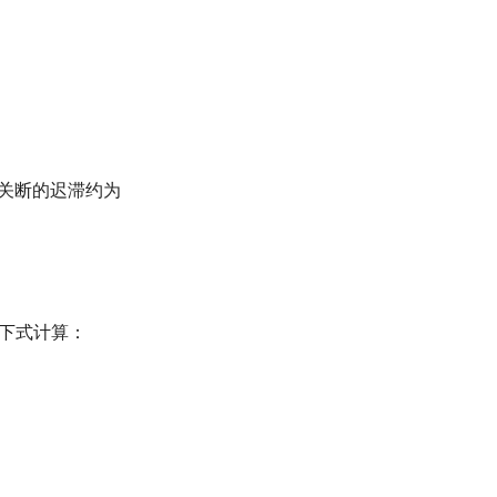
热关断的迟滞约为
由下式计算：