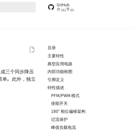
GitHub
362
85
搜索引擎
目录
主要特性
典型应用电路
部集成三个同步降压
内部功能框图
简单。此外，独立
引脚定义
特性描述
PFM/PWM 模式
使能开关
180° 相位偏移架构
过流保护
峰值负载电流