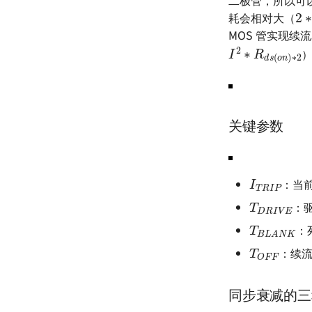
2
耗会相对大（
MOS 管实现续
I
2
∗
R
d
s
(
o
n
)
关键参数
I
T
R
I
P
：当
T
D
R
I
V
E
：
T
B
L
A
N
K
：
T
O
F
F
：续
同步衰减的三