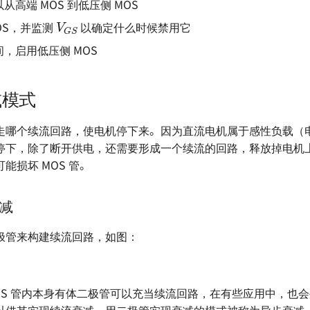
从高端 MOS 到低压侧 MOS
V
G
S
OS，并监测
以确定什么时候禁用它
，启用低压侧 MOS
减模式
走哪个续流回路，使电机停下来。因为直流电机属于感性负载（
停下，除了断开供电，还需要形成一个续流的回路，释放掉电机
能损坏 MOS 管。
减
极管来构建续流回路，如图：
OS 管内本身有体二极管可以充当续流回路，在有些应用中，也
以借其实现续流衰减。用二极管实现衰减的模式被称为异步衰减