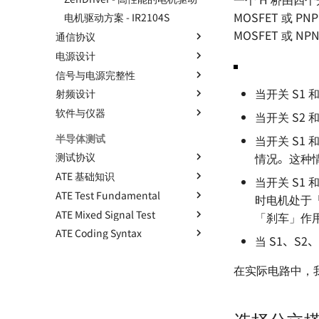
数字电路基础知识
MOSFET 或 PN
如何设计一款单片机的最小系统
电机驱动方案 - IR2104S
ADC 与 DAC 基础知识
MOSFET 或 N
通信协议
STM32F4 硬件开发
推挽与开漏输出
电源设计
SwiftCtrl - 蓝牙手柄
通信协议 - 数字逻辑电平
共模信号与差模信号
信号与电源完整性
自制 CMSIS-DAP 🚧
通信协议 - 串口通信
电源设计 - 方案确定
数字电路中的竞争与冒险
当开关 S1 
射频设计
通信协议 - SPI
电源拓扑 - 线性稳压
高速电路的设计 🚧
存储器的分类
软件与仪器
通信协议 - I2C
电源拓扑 - 开关稳压（非隔离
信号完整性 - 基础概念
射频 - 组件与系统 - 导线
当开关 S2 
保险丝的选型
型）
通信协议 - CAN 🚧
信号完整性 - 时域与频域
射频 - 组件与系统 - 电阻
AD 常用技巧
半导体测试
当开关 S1
锂电池选型指南
电源拓扑 - 开关稳压（隔离型）
通信协议 - USB 🚧
信号完整性 - 阻抗与电气模型
射频 - 组件与系统 - 电容
AD 基本操作 - 环境搭建
情况。这种情况
测试协议
编码器的几种输出方式
电源设计 - 开关稳压 IC（非隔离
通信协议 - 以太网 🚧
信号完整性 - 传输线 🚧
射频 - 谐振电路 - 基本定义
AD 基本操作 - 基础知识
ATE 基础知识
Test Interface 与 TIC 基础
型）
当开关 S1 
防反接电路的设计
信号完整性 - 失真 🚧
射频 - 谐振电路 - 无损组件的共
AD 基本操作 - 原理图绘制
ATE Test Fundamental
AHB 上的 TIC
半导体测试基础 - 基本概念
电源设计 - 自举电路
时电机处于
个人 PCB 设计规范
振
信号完整性 - 串扰 🚧
AD 基本操作 - 多板系统设计 🚧
ATE Mixed Signal Test
半导体测试基础 - OS 测试
Continuity Test
电源设计 - 纹波噪声与测量方法
「刹车」作
射频 - 谐振电路 - 负载 Q 值 🚧
电源完整性设计
AD 使用 Git 的注意事项
ATE Coding Syntax
半导体测试基础 - DC 参数测试
DC Parameters
Basics of Mixed Signal Test
电源设计 - LDO 电源抑制比
当 S1、S
射频 - S 参数
ESD 基础知识
函数思想在电路设计中的应用
（PSRR）与测量方法
半导体测试基础 - 功能测试
IDD Test
Basics of Fourier Transform
VBT Syntax
射频 - 天线基础知识
EMC 设计指南
OrCAD 配置与技巧
电源方案（LDO）- XC6206
在实际电路中，我
半导体测试基础 - AC 参数测试
Leakage Test
ADC - Static Parameters
Pattern Syntax Notes 🚧
Basics of VBT Syntax
射频 - 天线的分类与选型 🚧
信号地与机壳地间的 EMC 设计
示波器的触发模式
电源方案（Buck）- LMR14050
Level Threshold Test 🚧
ADC - Dynamic Parameters
Tester Alarms
TheHdw (The Hardware) 🚧
史密斯圆图与匹配电路基础
示波器的采集模式
电源方案（Buck）- TPS54531
Digital Functional Test 🚧
DAC - Static Parameters
TheExec (The Executive) 🚧
一般天线匹配电路的设计