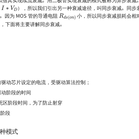
∗
I
∗
V
D
），所以我们引出另一种衰减途径，叫同步衰减。同步
R
d
s
(
o
n
)
流。因为 MOS 管的导通电阻
小，所以同步衰减损耗会相
∗
2
），下面将主要讲解同步衰减。
前驱动芯片设定的电流，受驱动算法控制；
驱动阶段的时间
死区阶段时间，为了防止射穿
流阶段
种模式