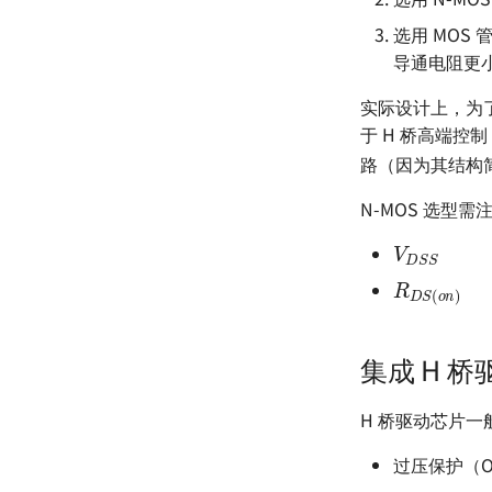
选用 MOS
导通电阻更
实际设计上，为了
于 H 桥高端控制
路（因为其结构
N-MOS 选型
V
D
S
S
R
D
S
(
o
n
)
集成 H 
H 桥驱动芯片
过压保护（Over