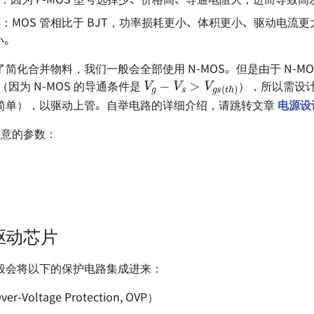
 管：MOS 管相比于 BJT，功率损耗更小、体积更小、驱动电流
小。
简化合并物料，我们一般会全部使用 N-MOS。但是由于 N-MO
V
g
−
V
s
>
V
g
s
(
t
h
)
（因为 N-MOS 的导通条件是
），所以需设
简单），以驱动上管。自举电路的详细介绍，请跳转文章
电源设计
需注意的参数：
桥驱动芯片
一般会将以下的保护电路集成进来：
-Voltage Protection, OVP）