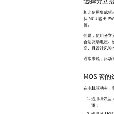
选择分立
网络分析仪的使用 🚧
电源方案（Buck）- XL2009E1
DAC - Dynamic Parameters
逻辑分析仪的使用 🚧
电源方案（Boost）- SX1308
Troubleshooting of ADC and
相比使用集成驱
宽带注入变压器的使用 🚧
DAC
电源方案（PMIC）- EA3036C
从 MCU 输出
线性注入器的使用
电源方案（PMIC）- EA3059
管。
但是，使用分立
合适驱动电压、
高、且设计风险
通常来说，驱动
MOS 管的
在电机驱动中，我
选用增强型
通；
选用 N-M