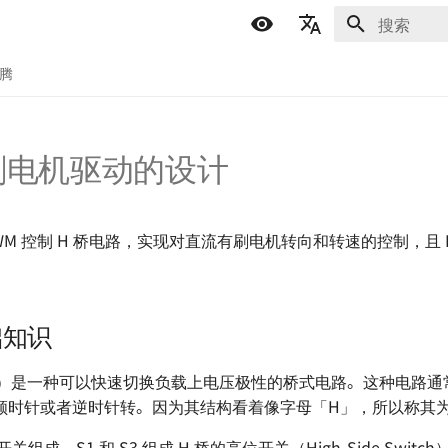
正在初始化
简体中文
折腾
English
Español
刷电机驱动的设计
اللغة العربية
WM 控制 H 桥电路，实现对直流有刷电机转向和转速的控制，且 
。
础知识
idge）是一种可以快速切换负载上电压极性的桥式电路。这种电路
顺时针或者逆时针转。因为其结构看着像字母「H」，所以称其为 
关组成，S1 和 S3 组成 H 桥的高位开关（High-Side Switch