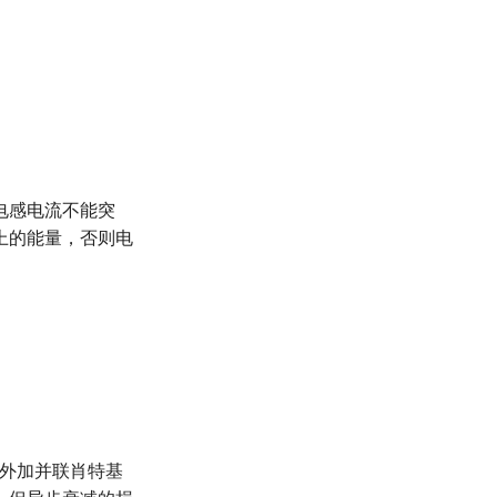
电感电流不能突
上的能量，否则电
会外加并联肖特基
。但异步衰减的损