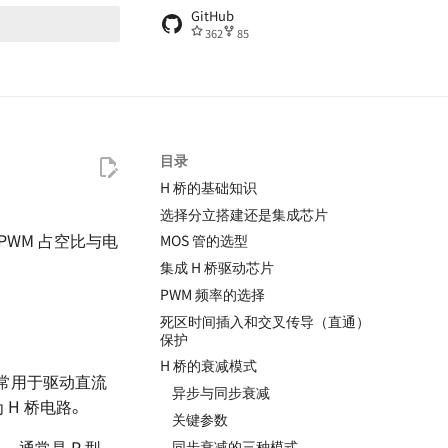
GitHub
362
85
搜索引擎
目录
H 桥的基础知识
选择分立搭建还是集成芯片
PWM 占空比与电
MOS 管的选型
集成 H 桥驱动芯片
PWM 频率的选择
死区时间插入和交叉传导（直通）
保护
H 桥的衰减模式
通常用于驱动直流
异步与同步衰减
H 桥电路。
关键参数
），通常是 P 型
同步衰减的三种模式