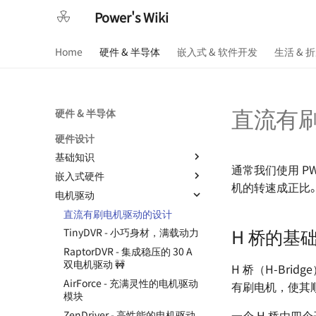
Power's Wiki
Home
硬件 & 半导体
嵌入式 & 软件开发
生活 & 
直流有
硬件 & 半导体
硬件设计
基础知识
通常我们使用 P
嵌入式硬件
基本元器件 - 电阻
机的转速成正比
电机驱动
基本元器件 - 电容
RobotCtrl - STM32 通用开发套
件
基本元器件 - 电感与磁珠
直流有刷电机驱动的设计
RobotCtrl_Core - 核心板
H 桥的基
基本元器件 - 二极管
TinyDVR - 小巧身材，满载动力
RobotCtrl_Func - 外设拓展板
基本元器件 - 晶体三级管
RaptorDVR - 集成稳压的 30 A
RobotCtrl_Power - 电源供电板
双电机驱动 🚧
H 桥（H-Br
基本元器件 - 场效应管
Flip - 基于全志 F1C200s 的
AirForce - 充满灵性的电机驱动
有刷电机，使其
基本元器件 - 光电耦合器
Linux 开发板
模块
基本元器件 - 运算放大器
一个 H 桥由四个开
OSD335x 最小系统的设计
ZenDriver - 高性能的电机驱动