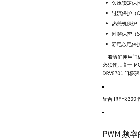
欠压锁定保护（Un
过流保护（Over
热关机保护（Th
射穿保护（Shoo
静电放电保护（El
一般我们使用门极
必须使其高于 M
DRV8701 门
配合 IRFH833
PWM 频