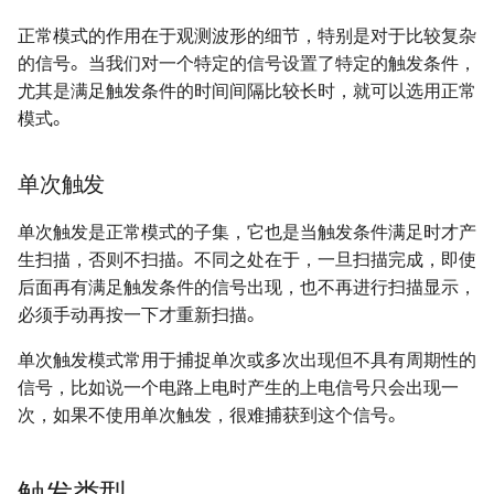
电源方案（Boost）- SX1308
编码器的几种输出方式
正常模式的作用在于观测波形的细节，特别是对于比较复杂
的信号。当我们对一个特定的信号设置了特定的触发条件，
电源方案（PMIC）- EA3036C
防反接电路的设计
尤其是满足触发条件的时间间隔比较长时，就可以选用正常
模式。
电源方案（PMIC）- EA3059
个人 PCB 设计规范
单次触发
单次触发是正常模式的子集，它也是当触发条件满足时才产
生扫描，否则不扫描。不同之处在于，一旦扫描完成，即使
后面再有满足触发条件的信号出现，也不再进行扫描显示，
必须手动再按一下才重新扫描。
单次触发模式常用于捕捉单次或多次出现但不具有周期性的
信号，比如说一个电路上电时产生的上电信号只会出现一
次，如果不使用单次触发，很难捕获到这个信号。
触发类型