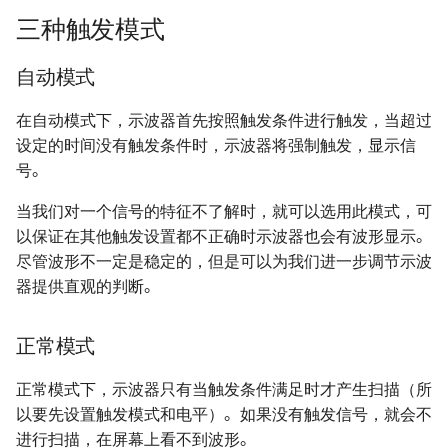
电源设计 - 自举电路
and DAC
三种触发模式
OSD335x 最小系统的设计
电机驱动方案 - IR2104S
射频 - S 参数
基本元器件 - 运算放大器
电源完整性设计
参考与致谢
电源设计 - 纹波噪声与测量方
自动模式
如何设计一款单片机的最小系
法
射频 - 天线基础知识
数字电路基础知识
ESD 基础知识
统
在自动模式下，示波器首先按照触发条件进行触发，当超过
电源设计 - LDO 电源抑制比
射频 - 天线的分类与选型 🚧
ADC 与 DAC 基础知识
EMC 设计指南
设定的时间没有触发条件时，示波器将强制触发，显示信
STM32F4 硬件开发
（PSRR）与测量方法
号。
史密斯圆图与匹配电路基础
推挽与开漏输出
信号地与机壳地间的 EMC 设
SwiftCtrl - 蓝牙手柄
电源方案（LDO）- XC6206
计
当我们对一个信号的特征不了解时，就可以选用此模式，可
一般天线匹配电路的设计
共模信号与差模信号
以保证在其他触发设置都不正确时示波器也会有波形显示。
自制 CMSIS-DAP 🚧
电源方案（Buck）-
尽管波形不一定是稳定的，但是可以为我们进一步调节示波
LMR14050
数字电路中的竞争与冒险
器提供直观的判断。
电源方案（Buck）-
存储器的分类
正常模式
TPS54531
保险丝的选型
正常模式下，示波器只有当触发条件满足时才产生扫描（所
电源方案（Buck）-
以要先设置触发模式和电平）。如果没有触发信号，就会不
XL2009E1
锂电池选型指南
进行扫描，在屏幕上看不到波形。