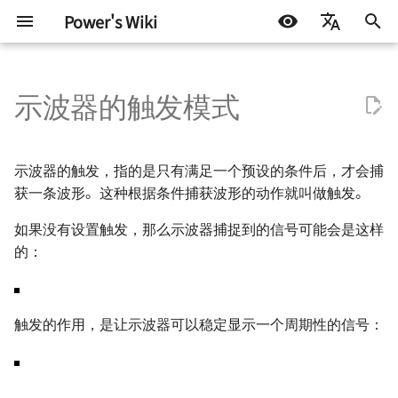
Power's Wiki
正
简体中文
在
示波器的触发模式
English
基本元器件 - 电阻
RobotCtrl - STM32 通用开发
直流有刷电机驱动的设计
通信协议 - 数字逻辑电平
电源设计 - 方案确定
高速电路的设计 🚧
射频 - 组件与系统 - 导线
三种触发模式
测试协议
嵌入式开发
生活琐记
Test Interface 与 TIC 基础
半导体测试基础 - 基本概念
Continuity Test
Basics of Mixed Signal Te
VBT Syntax
STM32
DOCKER
机器学习入门 - 基础流程
LIFEHACK
自托管 Self-Host
初
Español
套件
始
اللغة العربية
基本元器件 - 电容
TinyDVR - 小巧身材，满载动
通信协议 - 串口通信
电源拓扑 - 线性稳压
信号完整性 - 基础概念
射频 - 组件与系统 - 电阻
ATE 基础知识
软件开发
折腾不止
自动模式
AHB 上的 TIC
半导体测试基础 - OS 测试
DC Parameters
Basics of Fourier Transfo
Pattern Syntax Notes 🚧
Arduino & 杂项
LINUX
机器学习入门 - 环境搭建
BLOG
群晖 NAS
示波器的触发，指的是只有满足一个预设的条件后，才会捕
RobotCtrl_Core - 核心板
力
化
获一条波形。这种根据条件捕获波形的动作就叫做触发。
基本元器件 - 电感与磁珠
通信协议 - SPI
电源拓扑 - 开关稳压（非隔离
信号完整性 - 时域与频域
射频 - 组件与系统 - 电容
ATE Test Fundamental
机器学习
正常模式
半导体测试基础 - DC 参数
IDD Test
ADC - Static Parameters
Tester Alarms
杂七杂八
机器学习入门 - 模型评估
技术流
搜
如果没有设置触发，那么示波器捕捉到的信号可能会是这样
RobotCtrl_Func - 外设拓展
RaptorDVR - 集成稳压的 30
型）
试
板
A 双电机驱动 🚧
的：
基本元器件 - 二极管
通信协议 - I2C
信号完整性 - 阻抗与电气模型
射频 - 谐振电路 - 基本定义
ATE Mixed Signal Test
单次触发
Leakage Test
ADC - Dynamic Paramete
其他
一些小技巧
索
电源拓扑 - 开关稳压（隔离
半导体测试基础 - 功能测试
引
RobotCtrl_Power - 电源供电
AirForce - 充满灵性的电机驱
型）
基本元器件 - 晶体三级管
通信协议 - CAN 🚧
信号完整性 - 传输线 🚧
射频 - 谐振电路 - 无损组件的
触发类型
ATE Coding Syntax
Level Threshold Test 🚧
DAC - Static Parameters
板
动模块
擎
共振
半导体测试基础 - AC 参数
触发的作用，是让示波器可以稳定显示一个周期性的信号：
电源设计 - 开关稳压 IC（非隔
试
基本元器件 - 场效应管
通信协议 - USB 🚧
信号完整性 - 失真 🚧
斜率
Digital Functional Test 🚧
DAC - Dynamic Paramete
Flip - 基于全志 F1C200s 的
ZenDriver - 高性能的电机驱
离型）
射频 - 谐振电路 - 负载 Q 值
Linux 开发板
动
🚧
基本元器件 - 光电耦合器
通信协议 - 以太网 🚧
信号完整性 - 串扰 🚧
耦合
Troubleshooting of ADC