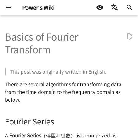
Power's Wiki
正
简体中文
在
Basics of Fourier
English
基础知识
Test Interface 与 TIC 基础
半导体测试基础 - 基本概念
Continuity Test
Fourier Series
VBT Syntax
嵌入式开发
生活琐记
基本元器件 - 电阻
RobotCtrl - STM32 通用
直流有刷电机驱动的设计
通信协议 - 数字逻辑电平
电源设计 - 方案确定
高速电路的设计 🚧
射频 - 组件与系统 - 导线
AD 常用技巧
Basics of VBT Syntax
STM32
DOCKER
机器学习入门 - 基础流程
LIFEHACK
自托管 Self-Host
初
Español
Transform
套件
始
اللغة العربية
嵌入式硬件
AHB 上的 TIC
半导体测试基础 - OS 测试
DC Parameters
Pattern Syntax Notes 🚧
软件开发
折腾不止
Dirichlet Conditions
基本元器件 - 电容
TinyDVR - 小巧身材，满
通信协议 - 串口通信
电源拓扑 - 线性稳压
信号完整性 - 基础概念
射频 - 组件与系统 - 电阻
AD 基本操作 - 环境搭建
TheHdw (The Hardware) 
Arduino & 杂项
LINUX
机器学习入门 - 环境搭建
BLOG
群晖 NAS
RobotCtrl_Core - 核心板
力
化
This post was originally written in English.
电机驱动
半导体测试基础 - DC 参数测
IDD Test
Tester Alarms
机器学习
Decompose into a Fourier
基本元器件 - 电感与磁珠
通信协议 - SPI
电源拓扑 - 开关稳压（非
信号完整性 - 时域与频域
射频 - 组件与系统 - 电容
AD 基本操作 - 基础知识
TheExec (The Executive) 
杂七杂八
机器学习入门 - 模型评估
技术流
搜
试
Series
RobotCtrl_Func - 外设拓
RaptorDVR - 集成稳压的 3
型）
There are several algorithms for transforming data
板
A 双电机驱动 🚧
通信协议
Leakage Test
基本元器件 - 二极管
通信协议 - I2C
信号完整性 - 阻抗与电气
射频 - 谐振电路 - 基本定义
AD 基本操作 - 原理图绘制
其他
一些小技巧
索
from the time domain to the frequency domain as
半导体测试基础 - 功能测试
Discrete Fourier Transform
电源拓扑 - 开关稳压（隔离
引
below.
(DFT)
RobotCtrl_Power - 电源
AirForce - 充满灵性的电
型）
电源设计
Level Threshold Test 🚧
基本元器件 - 晶体三级管
通信协议 - CAN 🚧
信号完整性 - 传输线 🚧
射频 - 谐振电路 - 无损组
AD 基本操作 - 多板系统设
板
动模块
擎
半导体测试基础 - AC 参数测
共振
🚧
试
Fast Fourier Transform
电源设计 - 开关稳压 IC（
信号与电源完整性
Digital Functional Test 🚧
基本元器件 - 场效应管
通信协议 - USB 🚧
信号完整性 - 失真 🚧
Fourier Series
(FFT)
Flip - 基于全志 F1C200s 
ZenDriver - 高性能的电机
离型）
射频 - 谐振电路 - 负载 Q 
AD 使用 Git 的注意事项
Linux 开发板
动
🚧
射频设计
基本元器件 - 光电耦合器
通信协议 - 以太网 🚧
信号完整性 - 串扰 🚧
A
Fourier Series
（傅里叶级数） is summarized as