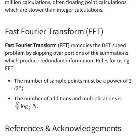
million calculations, often floating point calculations,
which are slower than integer calculations.
Fast Fourier Transform (FFT)
Fast Fourier Transform (FFT)
remedies the DFT speed
problem by skipping over portions of the summations
which produce redundant information. Rules for using
FFT:
2
n
The number of sample points must be a power of 2
(
).
N
2
log
2
N
The number of additions and multiplications is:
.
References & Acknowledgements