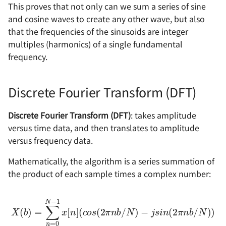
This proves that not only can we sum a series of sine
and cosine waves to create any other wave, but also
that the frequencies of the sinusoids are integer
multiples (harmonics) of a single fundamental
frequency.
Discrete Fourier Transform (DFT)
Discrete Fourier Transform (DFT)
: takes amplitude
versus time data, and then translates to amplitude
versus frequency data.
Mathematically, the algorithm is a series summation of
the product of each sample times a complex number:
X
(
b
)
=
∑
n
=
−
0
j
s
N
i
n
−
1
(
2
x
π
[
n
n
]
b
(
c
/
o
N
s
)
(
)
2
π
n
b
/
N
)