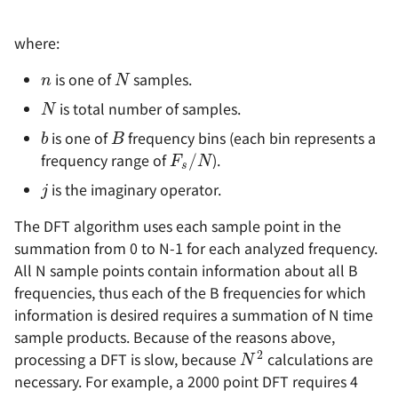
where:
n
N
is one of
samples.
N
is total number of samples.
B
b
F
s
/
N
is one of
frequency bins (each bin represents a
frequency range of
).
j
is the imaginary operator.
The DFT algorithm uses each sample point in the
summation from 0 to N-1 for each analyzed frequency.
All N sample points contain information about all B
frequencies, thus each of the B frequencies for which
information is desired requires a summation of N time
N
2
sample products. Because of the reasons above,
processing a DFT is slow, because
calculations are
necessary. For example, a 2000 point DFT requires 4