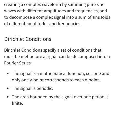
References &
电源设计 - 自举电路
函数思想在电路设计中的
creating a complex waveform by summing pure sine
Acknowledgements
OSD335x 最小系统的设计
电机驱动方案 - IR2104S
射频 - S 参数
软件与仪器
基本元器件 - 运算放大器
电源完整性设计
waves with different amplitudes and frequencies, and
电源设计 - 纹波噪声与测
OrCAD 配置与技巧
to decompose a complex signal into a sum of sinusoids
如何设计一款单片机的最
法
射频 - 天线基础知识
数字电路基础知识
ESD 基础知识
of different amplitudes and frequencies.
统
示波器的触发模式
电源设计 - LDO 电源抑制
射频 - 天线的分类与选型 
ADC 与 DAC 基础知识
EMC 设计指南
Dirichlet Conditions
STM32F4 硬件开发
（PSRR）与测量方法
示波器的采集模式
史密斯圆图与匹配电路基
推挽与开漏输出
信号地与机壳地间的 EMC 
Dirichlet Conditions specify a set of conditions that
SwiftCtrl - 蓝牙手柄
电源方案（LDO）- XC620
计
网络分析仪的使用 🚧
must be met before a signal can be decomposed into a
一般天线匹配电路的设计
共模信号与差模信号
Fourier Series:
自制 CMSIS-DAP 🚧
电源方案（Buck）-
逻辑分析仪的使用 🚧
LMR14050
数字电路中的竞争与冒险
The signal is a mathematical function, i.e., one and
宽带注入变压器的使用 🚧
only one y-point corresponds to each x-point.
电源方案（Buck）-
存储器的分类
The signal is periodic.
TPS54531
线性注入器的使用
保险丝的选型
The area bounded by the signal over one period is
电源方案（Buck）-
finite.
XL2009E1
锂电池选型指南