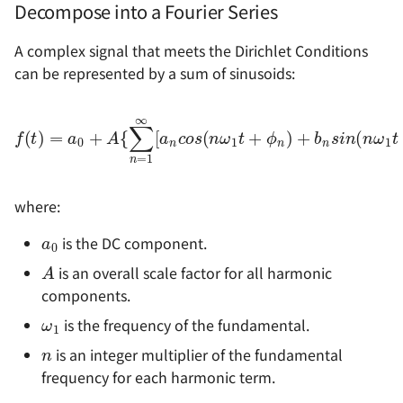
Decompose into a Fourier Series
电源方案（Boost）- SX13
编码器的几种输出方式
A complex signal that meets the Dirichlet Conditions
电源方案（PMIC）- EA303
防反接电路的设计
can be represented by a sum of sinusoids:
电源方案（PMIC）- EA305
个人 PCB 设计规范
f
(
t
)
=
a
0
+
A
{
∑
n
=
1
∞
[
a
n
c
+
o
ϕ
s
n
(
n
)
]
ω
}
1
t
+
ϕ
n
)
+
b
n
s
i
where:
a
0
is the DC component.
A
is an overall scale factor for all harmonic
ω
1
components.
n
is the frequency of the fundamental.
is an integer multiplier of the fundamental
frequency for each harmonic term.