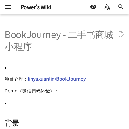
Power's Wiki
正
简体中文
在
BookJourney - 二手书商城
English
硬件设计
STM32
Docker 基础知识
Linux 学习笔记 - 基础知识
背景
机器学习入门 - 基础流程
生活琐记
基础知识
测试协议
HAL 库开发笔记 - 环境配
TinyTimelapseCam - 基于
机器学习常用的包
LIFEHACK
自托管 Self-Host
初
Español
小程序
ESP32-S3 的迷你延时相机
始
اللغة العربية
半导体测试
Arduino & 杂项
Docker Compose - 镜像编排
Linux 学习笔记 - 用户操作
开发
机器学习入门 - 环境搭建
折腾不止
嵌入式硬件
ATE 基础知识
HAL 库开发笔记 - GPIO
BLOG
群晖 NAS
工具
StyleTransferCam - 基于
化
ESP32-S3 的风格迁移相机
嵌入式 Linux - 基础知识
避坑
机器学习入门 - 模型评估指标
电机驱动
ATE Test Fundamental
HAL 库开发笔记 - 外部中
技术流
搜
将应用封装为 Docker 容器
项目仓库：
linyuxuanlin/BookJourney
TinyMonitor - 小巧的服
嵌入式 Linux - GPIO 子系统
FAQ
其他
通信协议
ATE Mixed Signal Test
HAL 库开发笔记 - 串口通
一些小技巧
索
状态监视器
Demo（微信扫码体验）：
引
BeagleBone 系列 - 基本参数
总结
电源设计
ATE Coding Syntax
HAL 库开发笔记 - DMA
TinyWeatherStation - 简
擎
与环境配置
而不简单的桌面天气站
参考与致谢
信号与电源完整性
HAL 库开发笔记 - TIM 基
BeagleBone 系列 - 无线连接
时器
背景
如何读写单个 bit
射频设计