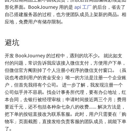
（printf）及输出浮点型
一个舵机的自我修养
形化界面。BookJourney 用的是
api 工厂
的后台，省去了
自己搭建服务器的过程，也方便团队成员上架新的商品。相
C 与 STM32 常用宏定义
FreeRTOS 开发笔记 🚧
应地，免费用户有储存限制。
C 与 STM32 代码规范
避坑
CubeMX 与 CubeIDE 避坑
开发 BookJourney 的过程中，遇到的坑不少。 就比如支
付的问题，常识告诉我应该接入微信支付，方便用户下单，
STM32 的启动模式
但微信官方阉割掉了个人注册小程序的微信支付窗口。（虽
说也考虑到用户的资金安全）唯一的方法是注册一个企业账
Keil MDK 配置指南
户，但首先我得有个公司。 进一步了解，我发现注册一个
公司似乎并不容易。找会计事务所代理，要有办公地址，红
本合同，去银行被经理审核；申请时间接近两三个月；费用
要近千元，还不包括各种杂七杂八的收费…… 解决方法是，
把下单的按钮直接改为联系客服。此时，用户只需要在「购
物车」页面截图，直接发给负责客服的团队成员，就能下单
了。