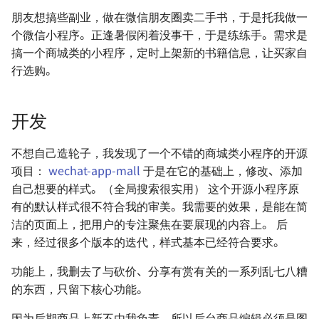
BeagleBone 系列 - 使用
HAL 库开发笔记 - TIM 通
朋友想搞些副业，做在微信朋友圈卖二手书，于是托我做一
PlatformIO — 一站式嵌
BBIO 库开发
时器
软件与仪器
个微信小程序。正逢暑假闲着没事干，于是练练手。需求是
开发工具
搞一个商城类的小程序，定时上架新的书籍信息，让买家自
BeagleBone 系列 - BBAI 入
HAL 库开发笔记 - I2C 通信
行选购。
PlatformIO 搭配 CubeMX
坑
（MPU6050）
用
HAL 库开发笔记 - CAN 通
开发
SWD 与 JTAG 的区别与联
🚧
不想自己造轮子，我发现了一个不错的商城类小程序的开源
大疆 N3 飞控 - 参考资料
HAL 库开发笔记 - USB 通
项目：
wechat-app-mall
于是在它的基础上，修改、添加
🚧
自己想要的样式。（全局搜索很实用） 这个开源小程序原
ATTiny85 调试记录
有的默认样式很不符合我的审美。我需要的效果，是能在简
HAL 库开发笔记 - 以太网
洁的页面上，把用户的专注聚焦在要展现的内容上。 后
（LwIP） 🚧
T-Clock 桌上小钟
来，经过很多个版本的迭代，样式基本已经符合要求。
Lora 通信 - 基于正点原子
麦轮小车
功能上，我删去了与砍价、分享有赏有关的一系列乱七八糟
ATK-LORA-01 模块
的东西，只留下核心功能。
转义字符
STM32CubeIDE 串口重定
因为后期商品上新不由我负责，所以后台商品编辑必须是图