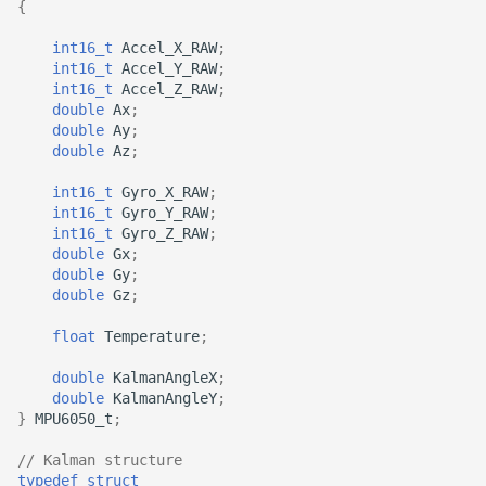
{
int16_t
Accel_X_RAW
;
int16_t
Accel_Y_RAW
;
int16_t
Accel_Z_RAW
;
double
Ax
;
double
Ay
;
double
Az
;
int16_t
Gyro_X_RAW
;
int16_t
Gyro_Y_RAW
;
int16_t
Gyro_Z_RAW
;
double
Gx
;
double
Gy
;
double
Gz
;
float
Temperature
;
double
KalmanAngleX
;
double
KalmanAngleY
;
}
MPU6050_t
;
// Kalman structure
typedef
struct