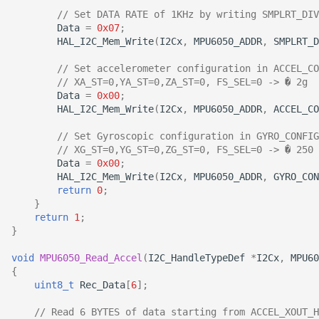
// Set DATA RATE of 1KHz by writing SMPLRT_DIV
Data
=
0x07
;
HAL_I2C_Mem_Write
(
I2Cx
,
MPU6050_ADDR
,
SMPLRT_D
// Set accelerometer configuration in ACCEL_CO
// XA_ST=0,YA_ST=0,ZA_ST=0, FS_SEL=0 -> � 2g
Data
=
0x00
;
HAL_I2C_Mem_Write
(
I2Cx
,
MPU6050_ADDR
,
ACCEL_CO
// Set Gyroscopic configuration in GYRO_CONFIG
// XG_ST=0,YG_ST=0,ZG_ST=0, FS_SEL=0 -> � 250 
Data
=
0x00
;
HAL_I2C_Mem_Write
(
I2Cx
,
MPU6050_ADDR
,
GYRO_CON
return
0
;
}
return
1
;
}
void
MPU6050_Read_Accel
(
I2C_HandleTypeDef
*
I2Cx
,
MPU60
{
uint8_t
Rec_Data
[
6
];
// Read 6 BYTES of data starting from ACCEL_XOUT_H