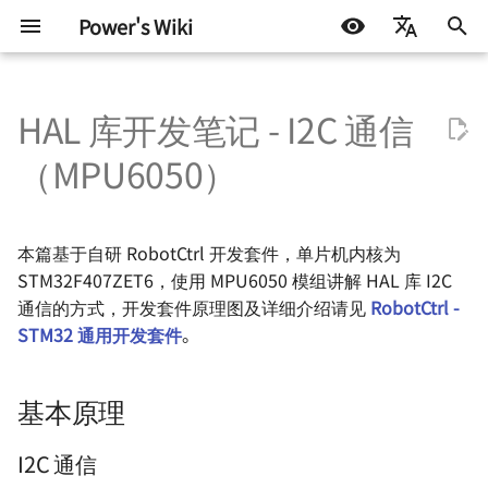
Power's Wiki
正
简体中文
在
HAL 库开发笔记 - I2C 通信
English
硬件设计
基本原理
TinyTimelapseCam - 基于
DOCKER
机器学习入门 - 基础流程
生活琐记
基础知识
测试协议
Docker 基础知识
Linux 学习笔记 - 基础知识
HTML 学习笔记
机器学习常用的包
LIFEHACK
自托管 Self-Host
初
Español
（MPU6050）
ESP32-S3 的迷你延时相机
始
اللغة العربية
半导体测试
LINUX
机器学习入门 - 环境搭建
折腾不止
I2C 通信
嵌入式硬件
ATE 基础知识
Docker Compose - 镜像
Linux 学习笔记 - 用户操作
CSS 学习笔记
BLOG
群晖 NAS
StyleTransferCam - 基于
工具
化
本篇基于自研 RobotCtrl 开发套件，单片机内核为
ESP32-S3 的风格迁移相机
杂七杂八
机器学习入门 - 模型评估指标
MPU6050 模组
电机驱动
ATE Test Fundamental
嵌入式 Linux - 基础知识
JavaScript 学习笔记
技术流
搜
STM32F407ZET6，使用 MPU6050 模组讲解 HAL 库 I2C
将应用封装为 Docker 容器
TinyMonitor - 小巧的服务器
通信的方式，开发套件原理图及详细介绍请见
RobotCtrl -
其他
带卡尔曼滤波的 MPU6050
通信协议
ATE Mixed Signal Test
嵌入式 Linux - GPIO 子系
Git 学习笔记
一些小技巧
索
状态监视器
STM32 通用开发套件
库
。
引
电源设计
ATE Coding Syntax
BeagleBone 系列 - 基本
双系统极简安装指南
TinyWeatherStation - 简约
擎
使用 I2C 读取 MPU6050 返回
与环境配置
基本原理
而不简单的桌面天气站
的信息
信号与电源完整性
网页版串口助手的开发
BeagleBone 系列 - 无线
I2C 通信
如何读写单个 bit
在 CubeMX 内配置 I2C 总线
射频设计
Ubuntu 配置笔记