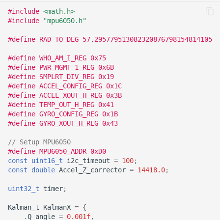
#include
<math.h>
#include
"mpu6050.h"
#define RAD_TO_DEG 57.295779513082320876798154814105
#define WHO_AM_I_REG 0x75
#define PWR_MGMT_1_REG 0x6B
#define SMPLRT_DIV_REG 0x19
#define ACCEL_CONFIG_REG 0x1C
#define ACCEL_XOUT_H_REG 0x3B
#define TEMP_OUT_H_REG 0x41
#define GYRO_CONFIG_REG 0x1B
#define GYRO_XOUT_H_REG 0x43
// Setup MPU6050
#define MPU6050_ADDR 0xD0
const
uint16_t
i2c_timeout
=
100
;
const
double
Accel_Z_corrector
=
14418.0
;
uint32_t
timer
;
Kalman_t
KalmanX
=
{
.
Q_angle
=
0.001f
,