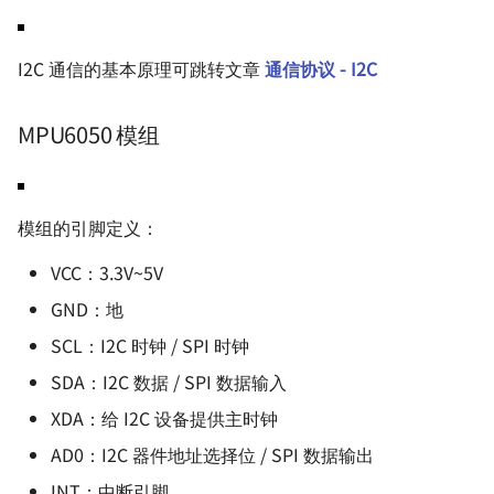
BeagleBone 系列 - 使用
PlatformIO — 一站式嵌入式
在代码内配置 I2C 读取
BBIO 库开发
软件与仪器
ROS 入门笔记
开发工具
MPU6050 返回的信息
I2C 通信的基本原理可跳转文章
通信协议 - I2C
BeagleBone 系列 - BBAI 
机器视觉入门
PlatformIO 搭配 CubeMX 食
参考与致谢
坑
MPU6050 模组
用
使用 R 语言进行数据分析
SWD 与 JTAG 的区别与联系
自适应网页设计
模组的引脚定义：
大疆 N3 飞控 - 参考资料
前端开发 - 环境搭建
VCC：3.3V~5V
ATTiny85 调试记录
BookJourney - 二手书商
GND：地
小程序
SCL：I2C 时钟 / SPI 时钟
T-Clock 桌上小钟
SDA：I2C 数据 / SPI 数据输入
麦轮小车
XDA：给 I2C 设备提供主时钟
AD0：I2C 器件地址选择位 / SPI 数据输出
转义字符
INT：中断引脚