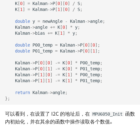
K
[
0
]
=
Kalman
->
P
[
0
][
0
]
/
S
;
K
[
1
]
=
Kalman
->
P
[
1
][
0
]
/
S
;
double
y
=
newAngle
-
Kalman
->
angle
;
Kalman
->
angle
+=
K
[
0
]
*
y
;
Kalman
->
bias
+=
K
[
1
]
*
y
;
double
P00_temp
=
Kalman
->
P
[
0
][
0
];
double
P01_temp
=
Kalman
->
P
[
0
][
1
];
Kalman
->
P
[
0
][
0
]
-=
K
[
0
]
*
P00_temp
;
Kalman
->
P
[
0
][
1
]
-=
K
[
0
]
*
P01_temp
;
Kalman
->
P
[
1
][
0
]
-=
K
[
1
]
*
P00_temp
;
Kalman
->
P
[
1
][
1
]
-=
K
[
1
]
*
P01_temp
;
return
Kalman
->
angle
;
};
可以看到，在设置了 I2C 的地址后，在
函数
MPU6050_Init
内初始化，并在其余的函数中操作读取各个数值。