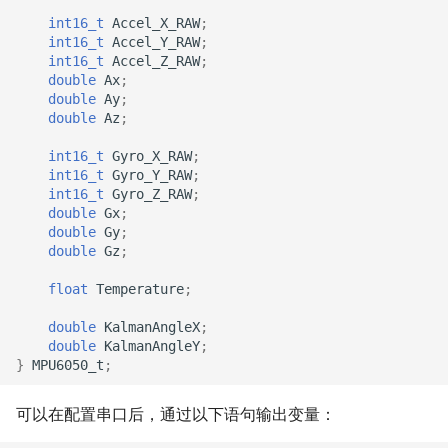
int16_t
Accel_X_RAW
;
int16_t
Accel_Y_RAW
;
int16_t
Accel_Z_RAW
;
double
Ax
;
double
Ay
;
double
Az
;
int16_t
Gyro_X_RAW
;
int16_t
Gyro_Y_RAW
;
int16_t
Gyro_Z_RAW
;
double
Gx
;
double
Gy
;
double
Gz
;
float
Temperature
;
double
KalmanAngleX
;
double
KalmanAngleY
;
}
MPU6050_t
;
可以在配置串口后，通过以下语句输出变量：