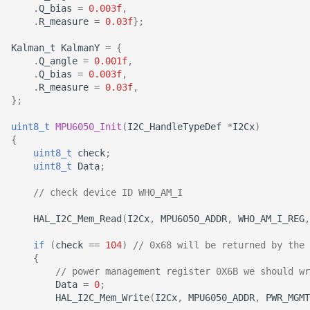
.
Q_bias
=
0.003f
,
.
R_measure
=
0.03f
};
Kalman_t
KalmanY
=
{
.
Q_angle
=
0.001f
,
.
Q_bias
=
0.003f
,
.
R_measure
=
0.03f
,
};
uint8_t
MPU6050_Init
(
I2C_HandleTypeDef
*
I2Cx
)
{
uint8_t
check
;
uint8_t
Data
;
// check device ID WHO_AM_I
HAL_I2C_Mem_Read
(
I2Cx
,
MPU6050_ADDR
,
WHO_AM_I_REG
,
if
(
check
==
104
)
// 0x68 will be returned by the 
{
// power management register 0X6B we should wr
Data
=
0
;
HAL_I2C_Mem_Write
(
I2Cx
,
MPU6050_ADDR
,
PWR_MGMT