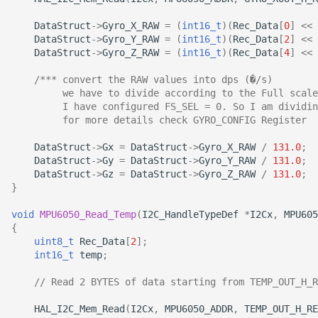
DataStruct
->
Gyro_X_RAW
=
(
int16_t
)(
Rec_Data
[
0
]
<<
DataStruct
->
Gyro_Y_RAW
=
(
int16_t
)(
Rec_Data
[
2
]
<<
DataStruct
->
Gyro_Z_RAW
=
(
int16_t
)(
Rec_Data
[
4
]
<<
/*** convert the RAW values into dps (�/s)
         we have to divide according to the Full scale
         I have configured FS_SEL = 0. So I am dividin
         for more details check GYRO_CONFIG Register  
DataStruct
->
Gx
=
DataStruct
->
Gyro_X_RAW
/
131.0
;
DataStruct
->
Gy
=
DataStruct
->
Gyro_Y_RAW
/
131.0
;
DataStruct
->
Gz
=
DataStruct
->
Gyro_Z_RAW
/
131.0
;
}
void
MPU6050_Read_Temp
(
I2C_HandleTypeDef
*
I2Cx
,
MPU605
{
uint8_t
Rec_Data
[
2
];
int16_t
temp
;
// Read 2 BYTES of data starting from TEMP_OUT_H_R
HAL_I2C_Mem_Read
(
I2Cx
,
MPU6050_ADDR
,
TEMP_OUT_H_RE