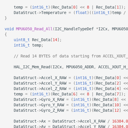
temp
=
(
int16_t
)(
Rec_Data
[
0
]
<<
8
|
Rec_Data
[
1
]);
DataStruct
->
Temperature
=
(
float
)((
int16_t
)
temp
/
}
void
MPU6050_Read_All
(
I2C_HandleTypeDef
*
I2Cx
,
MPU6050
{
uint8_t
Rec_Data
[
14
];
int16_t
temp
;
// Read 14 BYTES of data starting from ACCEL_XOUT_
HAL_I2C_Mem_Read
(
I2Cx
,
MPU6050_ADDR
,
ACCEL_XOUT_H_
DataStruct
->
Accel_X_RAW
=
(
int16_t
)(
Rec_Data
[
0
]
<<
DataStruct
->
Accel_Y_RAW
=
(
int16_t
)(
Rec_Data
[
2
]
<<
DataStruct
->
Accel_Z_RAW
=
(
int16_t
)(
Rec_Data
[
4
]
<<
temp
=
(
int16_t
)(
Rec_Data
[
6
]
<<
8
|
Rec_Data
[
7
]);
DataStruct
->
Gyro_X_RAW
=
(
int16_t
)(
Rec_Data
[
8
]
<<
DataStruct
->
Gyro_Y_RAW
=
(
int16_t
)(
Rec_Data
[
10
]
<<
DataStruct
->
Gyro_Z_RAW
=
(
int16_t
)(
Rec_Data
[
12
]
<<
DataStruct
->
Ax
=
DataStruct
->
Accel_X_RAW
/
16384.0
DataStruct
->
Ay
=
DataStruct
->
Accel_Y_RAW
/
16384.0