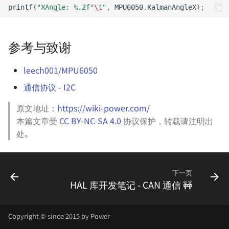
printf
(
"XAngle: %.2f°
\t
"
,
MPU6050
.
KalmanAngleX
);
参考与致谢
leech001/MPU6050
通信协议 - I2C
原文地址：
https://wiki-power.com/
本篇文章受
CC BY-NC-SA 4.0
协议保护，转载请注明出
处。
下一页
HAL 库开发笔记 - CAN 通信 🚧
Copyright © since 2015 by Power