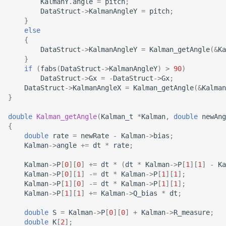
KalmanY
.
angle
=
pitch
;
DataStruct
->
KalmanAngleY
=
pitch
;
}
else
{
DataStruct
->
KalmanAngleY
=
Kalman_getAngle
(
&
Ka
}
if
(
fabs
(
DataStruct
->
KalmanAngleY
)
>
90
)
DataStruct
->
Gx
=
-
DataStruct
->
Gx
;
DataStruct
->
KalmanAngleX
=
Kalman_getAngle
(
&
Kalman
}
double
Kalman_getAngle
(
Kalman_t
*
Kalman
,
double
newAng
{
double
rate
=
newRate
-
Kalman
->
bias
;
Kalman
->
angle
+=
dt
*
rate
;
Kalman
->
P
[
0
][
0
]
+=
dt
*
(
dt
*
Kalman
->
P
[
1
][
1
]
-
Ka
Kalman
->
P
[
0
][
1
]
-=
dt
*
Kalman
->
P
[
1
][
1
];
Kalman
->
P
[
1
][
0
]
-=
dt
*
Kalman
->
P
[
1
][
1
];
Kalman
->
P
[
1
][
1
]
+=
Kalman
->
Q_bias
*
dt
;
double
S
=
Kalman
->
P
[
0
][
0
]
+
Kalman
->
R_measure
;
double
K
[
2
];