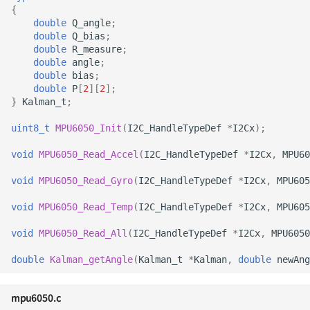
{
double
Q_angle
;
double
Q_bias
;
double
R_measure
;
double
angle
;
double
bias
;
double
P
[
2
][
2
];
}
Kalman_t
;
uint8_t
MPU6050_Init
(
I2C_HandleTypeDef
*
I2Cx
);
void
MPU6050_Read_Accel
(
I2C_HandleTypeDef
*
I2Cx
,
MPU60
void
MPU6050_Read_Gyro
(
I2C_HandleTypeDef
*
I2Cx
,
MPU605
void
MPU6050_Read_Temp
(
I2C_HandleTypeDef
*
I2Cx
,
MPU605
void
MPU6050_Read_All
(
I2C_HandleTypeDef
*
I2Cx
,
MPU6050
double
Kalman_getAngle
(
Kalman_t
*
Kalman
,
double
newAng
mpu6050.c