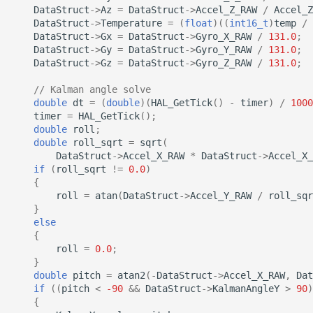
DataStruct
->
Az
=
DataStruct
->
Accel_Z_RAW
/
Accel_Z
DataStruct
->
Temperature
=
(
float
)((
int16_t
)
temp
/
DataStruct
->
Gx
=
DataStruct
->
Gyro_X_RAW
/
131.0
;
DataStruct
->
Gy
=
DataStruct
->
Gyro_Y_RAW
/
131.0
;
DataStruct
->
Gz
=
DataStruct
->
Gyro_Z_RAW
/
131.0
;
// Kalman angle solve
double
dt
=
(
double
)(
HAL_GetTick
()
-
timer
)
/
1000
timer
=
HAL_GetTick
();
double
roll
;
double
roll_sqrt
=
sqrt
(
DataStruct
->
Accel_X_RAW
*
DataStruct
->
Accel_X_
if
(
roll_sqrt
!=
0.0
)
{
roll
=
atan
(
DataStruct
->
Accel_Y_RAW
/
roll_sqr
}
else
{
roll
=
0.0
;
}
double
pitch
=
atan2
(
-
DataStruct
->
Accel_X_RAW
,
Dat
if
((
pitch
<
-90
&&
DataStruct
->
KalmanAngleY
>
90
)
{