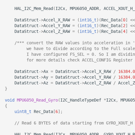
HAL_I2C_Mem_Read
(
I2Cx
,
MPU6050_ADDR
,
ACCEL_XOUT_H_
DataStruct
->
Accel_X_RAW
=
(
int16_t
)(
Rec_Data
[
0
]
<<
DataStruct
->
Accel_Y_RAW
=
(
int16_t
)(
Rec_Data
[
2
]
<<
DataStruct
->
Accel_Z_RAW
=
(
int16_t
)(
Rec_Data
[
4
]
<<
/*** convert the RAW values into acceleration in '
         we have to divide according to the Full scale
         I have configured FS_SEL = 0. So I am dividin
         for more details check ACCEL_CONFIG Register 
DataStruct
->
Ax
=
DataStruct
->
Accel_X_RAW
/
16384.0
DataStruct
->
Ay
=
DataStruct
->
Accel_Y_RAW
/
16384.0
DataStruct
->
Az
=
DataStruct
->
Accel_Z_RAW
/
Accel_Z
}
void
MPU6050_Read_Gyro
(
I2C_HandleTypeDef
*
I2Cx
,
MPU605
{
uint8_t
Rec_Data
[
6
];
// Read 6 BYTES of data starting from GYRO_XOUT_H 
HAL_I2C_Mem_Read
(
I2Cx
,
MPU6050_ADDR
,
GYRO_XOUT_H_R