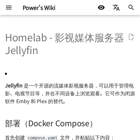
Power's Wiki
正
简体中文
在
Homelab - 影视媒体服务器
English
硬件设计
嵌入式开发
LIFEHACK
部署（Docker Compose）
使用 frp 访问群晖 NAS
为什么你需要一个知识库
Windows 常用命令
基础知识
测试协议
STM32
DOCKER
机器学习入门 - 基础流程
如何调制一杯鸡尾酒
探索之路 - 2022 小记
初
Español
Jellyfin
始
اللغة العربية
半导体测试
软件开发
BLOG
配置说明
使用 RSSHub 搭建 RSS 生成
个人知识库的搭建 - 基于
VS Code 的便携模式
嵌入式硬件
ATE 基础知识
Arduino & 杂项
LINUX
机器学习入门 - 环境搭建
太阳高度角计算
星夜漫游
器（群晖 Docker）
Docusaurus
化
机器学习
参考与致谢
开启 Chrome（Edge）多线
电机驱动
ATE Test Fundamental
杂七杂八
机器学习入门 - 模型评估
如何准备一个逃生背包
有限与无限世界
搜
使用 Bitwarden 搭建密码管
如何用 Markdown 写一份简
程下载
Jellyfin
是一个开源的流媒体影视服务器，可以用于管理电
理器（群晖 Docker）
历
通信协议
ATE Mixed Signal Test
其他
AI 影响下未来的职业选择
硬件行业趋势与个人的选
索
影、电视节目等，并在不同设备上浏览观看。它可作为闭源
移除 Chrome（Edge） 由组
引
软件 Emby 和 Plex 的替代。
使用 acme.sh 自动申请域名
Auto-i18n：使用 ChatGPT
织管理
电源设计
ATE Coding Syntax
读《黑客与画家》
现代都市与末日田园
证书（群晖 Docker）
的自动多语言翻译工具
擎
避免 Chrome（Edge）强制
信号与电源完整性
THE Hack 2019 黑客马拉
雨
部署（Docker Compose）
使用 Calibre 搭建在线书库
小米手机折腾记录
转换 HTTPS
（群晖 Docker）
射频设计
Hack.init ( ) 黑客马拉松
当下与永恒
首先创建
文件，并粘贴以下内容：
compose.yaml