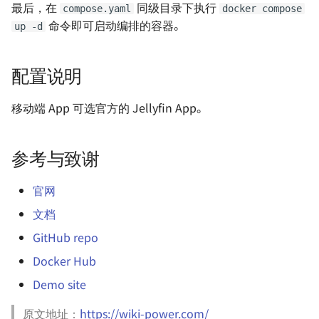
最后，在
同级目录下执行
Photos（已弃用）
Vue.js 小技巧
compose.yaml
docker compose
命令即可启动编排的容器。
up -d
VS Code 生产力指南 - 环境配
正则表达式实用语句
置
配置说明
GitHub 改 Host
VS Code 生产力指南 -
移动端 App 可选官方的 Jellyfin App。
Jupyter Notebook
MSI 主板开启虚拟化的方法
在浏览器上运行 VS
Git 配置代理
参考与致谢
Code（旧）
删除 GitHub 仓库中某个文件
官网
Linux 如何配置开机自动运行
夹
文档
脚本
定制 SublimeText3
GitHub repo
如何配一台电脑
Docker Hub
用 Vercel 加速 Pages 服务
Demo site
团队影像资源管理
Doxygen 注释规范
原文地址：
https://wiki-power.com/