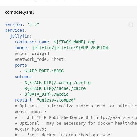
Docusaurus 极简部署指南
用群晖自带反向代理实现
使用 Watchtower 自动更新
HTTPS 访问
软件与仪器
8 月深圳小记
compose.yaml
容器（群晖 Docker）
使用 Markdown 高效写作
解决 Google 相册导出时间信
RoboMaster 赛后随笔
version
:
"3.5"
息丢失问题
services
:
使用 Rclone 同步网盘数据
jellyfin
:
内卷与未来的职业趋势
container_name
:
${STACK_NAME}_app
使用 gitignore 忽略特殊文件
个人文案排版规范
image
:
jellyfin/jellyfin:${APP_VERSION}
关于新能源行业的一些观
#user: uid:gid
#network_mode: 'host'
3D 打印：ABS 与 PLA 的区别
如何保存易逝的文字
ports
:
为什么要抵制智能推荐算
-
${APP_PORT}:8096
如何批量拉取 Git 仓库更新
如何在 iPad 上运行 VS Code
volumes
:
-
${STACK_DIR}/config:/config
不要自己感动自己
-
${STACK_DIR}/cache:/cache
如何用 Markdown 写公众号
MkDocs 测试实验室
-
${DATA_DIR}:/media
文章
买了一台 NAS
restart
:
"unless-stopped"
Windows 初始化与软件推荐
# Optional - alternative address used for autodisc
#environment:
如何快速删除
（旧）
如何不长痘
#  - JELLYFIN_PublishedServerUrl=http://example.co
node_modules
# Optional - may be necessary for docker healthche
Personal Onboarding
Hello blog
#extra_hosts:
如何为公众号文章增加特效
#  - "host.docker.internal:host-gateway"
Workflow (Windows)