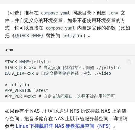
（可选）推荐在
同级目录下创建
文
如何在 Linux 下使用微信
Hugo 极简搭建指南
compose.yaml
.env
件，并自定义你的环境变量。如果不想使用环境变量的方
式，也可以直接在
内自定义你的参数（比如
如何打印出手写效果的文字
用树莓派架设云打印服务器
compose.yaml
把
替换为
）。
${STACK_NAME}
jellyfin
如何从乐曲中分离音轨
用 Graphviz 绘制关系图
.env
如何高效制作幻灯片
RSS - 高效率的阅读方式
卡片式写作
如何实现外网 RDP 远控
（frp）
如何撰写一份 BRD
技术文档写作规范
用 reveal.js 制作幻灯片
如何在 Markdown 中使用
如果你有个 NAS，也可以通过 NFS 协议挂载 NAS 上的储
LaTeX
npm 和 Yarn 换源加速国内访
存空间，把音乐储存在 NAS 上以节省服务器空间，详情请
问
参考
Linux 下挂载群晖 NAS 硬盘拓展空间（NFS）
。
把回忆放心交给 Google