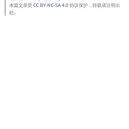
团队知识库的搭建
本篇文章受
CC BY-NC-SA 4.0
协议保护，转载请注明出
Altium Designer 安装库文件
处。
CentOS 配置 Oh My Zsh
如何快速制作一个启动盘
使用 VS Code 进行远程开发
Node.js 和 npm 的安装与卸
载（MacOS）