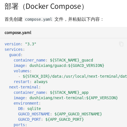
Docusaurus 极简部署指南
用群晖自带反向代理实现
部署（Docker Compose）
使用 Watchtower 自动更新
HTTPS 访问
软件与仪器
8 月深圳小记
容器（群晖 Docker）
使用 Markdown 高效写作
首先创建
文件，并粘贴以下内容：
compose.yaml
解决 Google 相册导出时间信
RoboMaster 赛后随笔
息丢失问题
使用 Rclone 同步网盘数据
compose.yaml
内卷与未来的职业趋势
使用 gitignore 忽略特殊文件
个人文案排版规范
version
:
"3.3"
services
:
关于新能源行业的一些观
guacd
:
3D 打印：ABS 与 PLA 的区别
如何保存易逝的文字
container_name
:
${STACK_NAME}_guacd
为什么要抵制智能推荐算
image
:
dushixiang/guacd:${GUACD_VERSION}
如何批量拉取 Git 仓库更新
如何在 iPad 上运行 VS Code
volumes
:
-
${STACK_DIR}/data:/usr/local/next-terminal/dat
不要自己感动自己
restart
:
always
如何用 Markdown 写公众号
MkDocs 测试实验室
next-terminal
:
文章
买了一台 NAS
container_name
:
${STACK_NAME}_app
Windows 初始化与软件推荐
image
:
dushixiang/next-terminal:${APP_VERSION}
environment
:
如何快速删除
（旧）
如何不长痘
DB
:
sqlite
node_modules
GUACD_HOSTNAME
:
${APP_GUACD_HOSTNAME}
Personal Onboarding
Hello blog
GUACD_PORT
:
${APP_GUACD_PORT}
ports
:
如何为公众号文章增加特效
Workflow (Windows)