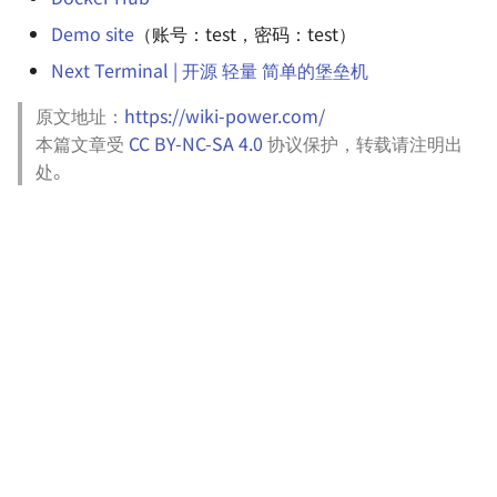
团队知识库的搭建
Altium Designer 安装库文件
Demo site
（账号：test，密码：test）
Next Terminal | 开源 轻量 简单的堡垒机
CentOS 配置 Oh My Zsh
原文地址：
https://wiki-power.com/
如何快速制作一个启动盘
本篇文章受
CC BY-NC-SA 4.0
协议保护，转载请注明出
处。
使用 VS Code 进行远程开发
Node.js 和 npm 的安装与卸
载（MacOS）