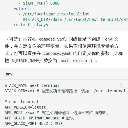
-
${APP_PORT}:8088
volumes
:
如何在 Linux 下使用微信
Hugo 极简搭建指南
-
/etc/localtime:/etc/localtime
-
${STACK_DIR}/data:/usr/local/next-terminal/dat
restart
:
always
如何打印出手写效果的文字
用树莓派架设云打印服务器
（可选）推荐在
同级目录下创建
文
compose.yaml
.env
如何从乐曲中分离音轨
用 Graphviz 绘制关系图
件，并自定义你的环境变量。如果不想使用环境变量的方
式，也可以直接在
内自定义你的参数（比如
compose.yaml
如何高效制作幻灯片
RSS - 高效率的阅读方式
把
替换为
）。
${STACK_NAME}
next-terminal
卡片式写作
如何实现外网 RDP 远控
.env
（frp）
如何撰写一份 BRD
技术文档写作规范
用 reveal.js 制作幻灯片
如何在 Markdown 中使用
LaTeX
npm 和 Yarn 换源加速国内访
问
把回忆放心交给 Google