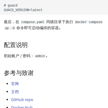
Photos（已弃用）
Vue.js 小技巧
VS Code 生产力指南 - 环境配
正则表达式实用语句
置
最后，在
同级目录下执行
compose.yaml
docker compose
GitHub 改 Host
命令即可启动编排的容器。
up -d
VS Code 生产力指南 -
Jupyter Notebook
MSI 主板开启虚拟化的方法
配置说明
在浏览器上运行 VS
Git 配置代理
初始账户 / 密码：
。
Code（旧）
admin
删除 GitHub 仓库中某个文件
Linux 如何配置开机自动运行
夹
参考与致谢
脚本
定制 SublimeText3
官网
如何配一台电脑
文档
用 Vercel 加速 Pages 服务
团队影像资源管理
GitHub repo
Doxygen 注释规范
Docker Hub