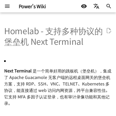
Power's Wiki
正
简体中文
在
Homelab - 支持多种协议的
English
硬件设计
嵌入式开发
LIFEHACK
部署（Docker Compose）
使用 frp 访问群晖 NAS
为什么你需要一个知识库
Windows 常用命令
基础知识
测试协议
STM32
DOCKER
机器学习入门 - 基础流程
如何调制一杯鸡尾酒
探索之路 - 2022 小记
初
Español
堡垒机 Next Terminal
始
اللغة العربية
半导体测试
软件开发
BLOG
配置说明
使用 RSSHub 搭建 RSS 生成
个人知识库的搭建 - 基于
VS Code 的便携模式
嵌入式硬件
ATE 基础知识
Arduino & 杂项
LINUX
机器学习入门 - 环境搭建
太阳高度角计算
星夜漫游
器（群晖 Docker）
Docusaurus
化
机器学习
参考与致谢
开启 Chrome（Edge）多线
电机驱动
ATE Test Fundamental
杂七杂八
机器学习入门 - 模型评估
如何准备一个逃生背包
有限与无限世界
搜
使用 Bitwarden 搭建密码管
如何用 Markdown 写一份简
程下载
Next Terminal
是一个简单好用的跳板机（堡垒机），集成
理器（群晖 Docker）
历
通信协议
ATE Mixed Signal Test
其他
AI 影响下未来的职业选择
硬件行业趋势与个人的选
索
了 Apache Guacamole 无客户端的远程桌面网关的堡垒机
移除 Chrome（Edge） 由组
引
方案，支持 RDP、SSH、VNC、TELNET、Kubernetes 多
使用 acme.sh 自动申请域名
Auto-i18n：使用 ChatGPT
织管理
电源设计
ATE Coding Syntax
读《黑客与画家》
现代都市与末日田园
协议，能直接通过 web 访问内网资源，跨平台兼容性佳。
证书（群晖 Docker）
的自动多语言翻译工具
擎
它支持 MFA 多因子认证登录，也有审计录像功能和其他记
避免 Chrome（Edge）强制
信号与电源完整性
THE Hack 2019 黑客马拉
雨
录。
使用 Calibre 搭建在线书库
小米手机折腾记录
转换 HTTPS
（群晖 Docker）
射频设计
Hack.init ( ) 黑客马拉松
当下与永恒