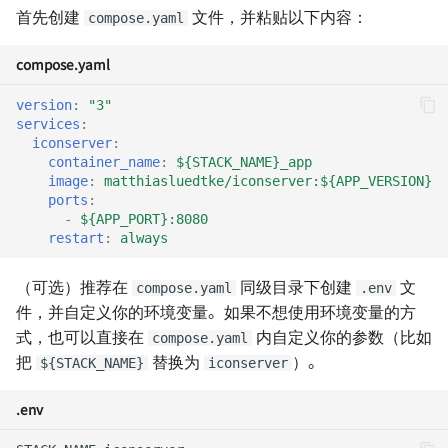
Docusaurus 极简部署指南
用群晖自带反向代理实现
首先创建
文件，并粘贴以下内容：
compose.yaml
使用 Watchtower 自动更新
HTTPS 访问
软件与仪器
8 月深圳小记
容器（群晖 Docker）
使用 Markdown 高效写作
compose.yaml
解决 Google 相册导出时间信
RoboMaster 赛后随笔
息丢失问题
使用 Rclone 同步网盘数据
version
:
"3"
services
:
内卷与未来的职业趋势
iconserver
:
使用 gitignore 忽略特殊文件
个人文案排版规范
container_name
:
${STACK_NAME}_app
关于新能源行业的一些观
image
:
matthiasluedtke/iconserver:${APP_VERSION}
3D 打印：ABS 与 PLA 的区别
如何保存易逝的文字
ports
:
-
${APP_PORT}:8080
为什么要抵制智能推荐算
restart
:
always
如何批量拉取 Git 仓库更新
如何在 iPad 上运行 VS Code
不要自己感动自己
（可选）推荐在
同级目录下创建
文
compose.yaml
.env
如何用 Markdown 写公众号
MkDocs 测试实验室
件，并自定义你的环境变量。如果不想使用环境变量的方
文章
买了一台 NAS
式，也可以直接在
内自定义你的参数（比如
compose.yaml
Windows 初始化与软件推荐
把
替换为
）。
${STACK_NAME}
iconserver
如何快速删除
（旧）
如何不长痘
node_modules
.env
Personal Onboarding
Hello blog
如何为公众号文章增加特效
Workflow (Windows)