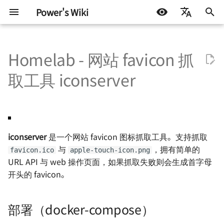
Power's Wiki
正
简体中文
在
Homelab - 网站 favicon 抓
English
硬件设计
嵌入式开发
LIFEHACK
部署（docker-compose）
使用 frp 访问群晖 NAS
为什么你需要一个知识库
Windows 常用命令
基础知识
测试协议
STM32
DOCKER
机器学习入门 - 基础流程
如何调制一杯鸡尾酒
探索之路 - 2022 小记
初
Español
取工具 iconserver
始
اللغة العربية
半导体测试
软件开发
BLOG
参考与致谢
使用 RSSHub 搭建 RSS 生成
个人知识库的搭建 - 基于
VS Code 的便携模式
嵌入式硬件
ATE 基础知识
Arduino & 杂项
LINUX
机器学习入门 - 环境搭建
太阳高度角计算
星夜漫游
器（群晖 Docker）
Docusaurus
化
机器学习
开启 Chrome（Edge）多线
电机驱动
ATE Test Fundamental
杂七杂八
机器学习入门 - 模型评估
如何准备一个逃生背包
有限与无限世界
搜
使用 Bitwarden 搭建密码管
如何用 Markdown 写一份简
程下载
iconserver
是一个网站 favicon 图标抓取工具。支持抓取
理器（群晖 Docker）
历
通信协议
ATE Mixed Signal Test
其他
AI 影响下未来的职业选择
硬件行业趋势与个人的选
索
与
，拥有简单的
favicon.ico
apple-touch-icon.png
移除 Chrome（Edge） 由组
引
URL API 与 web 操作页面，如果抓取失败则会生成首字母
使用 acme.sh 自动申请域名
Auto-i18n：使用 ChatGPT
织管理
电源设计
ATE Coding Syntax
读《黑客与画家》
现代都市与末日田园
开头的 favicon。
证书（群晖 Docker）
的自动多语言翻译工具
擎
避免 Chrome（Edge）强制
信号与电源完整性
THE Hack 2019 黑客马拉
雨
使用 Calibre 搭建在线书库
小米手机折腾记录
转换 HTTPS
部署（docker-compose）
（群晖 Docker）
射频设计
Hack.init ( ) 黑客马拉松
当下与永恒