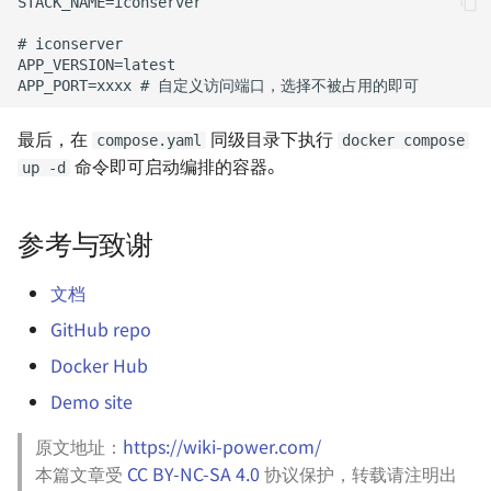
如何在 Linux 下使用微信
Hugo 极简搭建指南
如何打印出手写效果的文字
用树莓派架设云打印服务器
最后，在
同级目录下执行
compose.yaml
docker compose
如何从乐曲中分离音轨
用 Graphviz 绘制关系图
命令即可启动编排的容器。
up -d
如何高效制作幻灯片
RSS - 高效率的阅读方式
参考与致谢
卡片式写作
如何实现外网 RDP 远控
（frp）
文档
如何撰写一份 BRD
GitHub repo
技术文档写作规范
Docker Hub
用 reveal.js 制作幻灯片
如何在 Markdown 中使用
Demo site
LaTeX
npm 和 Yarn 换源加速国内访
原文地址：
https://wiki-power.com/
问
本篇文章受
CC BY-NC-SA 4.0
协议保护，转载请注明出
把回忆放心交给 Google