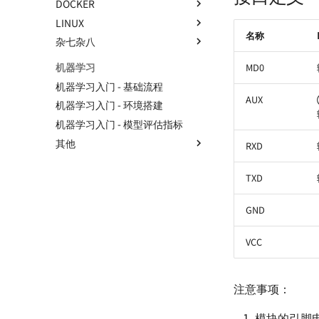
DOCKER
StyleTransferCam - 基于
LINUX
Docker 基础知识
ESP32-S3 的风格迁移相机
名称
杂七杂八
Docker Compose - 镜像编排工
Linux 学习笔记 - 基础知识
TinyMonitor - 小巧的服务器状
具
态监视器
Linux 学习笔记 - 用户操作
HTML 学习笔记
机器学习
MD0
将应用封装为 Docker 容器
TinyWeatherStation - 简约而不
嵌入式 Linux - 基础知识
CSS 学习笔记
机器学习入门 - 基础流程
简单的桌面天气站
嵌入式 Linux - GPIO 子系统
JavaScript 学习笔记
AUX
机器学习入门 - 环境搭建
如何读写单个 bit
BeagleBone 系列 - 基本参数与
Git 学习笔记
机器学习入门 - 模型评估指标
PlatformIO — 一站式嵌入式开
环境配置
双系统极简安装指南
发工具
其他
RXD
BeagleBone 系列 - 无线连接
网页版串口助手的开发
PlatformIO 搭配 CubeMX 食用
机器学习常用的包
BeagleBone 系列 - 使用 BBIO
Ubuntu 配置笔记
SWD 与 JTAG 的区别与联系
TXD
库开发
ROS 入门笔记
大疆 N3 飞控 - 参考资料
BeagleBone 系列 - BBAI 入坑
GND
机器视觉入门
ATTiny85 调试记录
使用 R 语言进行数据分析
T-Clock 桌上小钟
VCC
自适应网页设计
麦轮小车
前端开发 - 环境搭建
转义字符
注意事项：
BookJourney - 二手书商城小程
一个舵机的自我修养
序
FreeRTOS 开发笔记 🚧
模块的引脚电