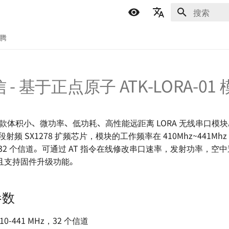
正在初始化
简体中文
折腾
English
Español
信 - 基于正点原子 ATK-LORA-01
اللغة العربية
01 一款体积小、微功率、低功耗、高性能远距离 LORA 无线串口
段射频 SX1278 扩频芯片，模块的工作频率在 410Mhz~441Mhz
32 个信道。可通过 AT 指令在线修改串口速率，发射功率，空
且支持固件升级功能。
参数
0-441 MHz，32 个信道