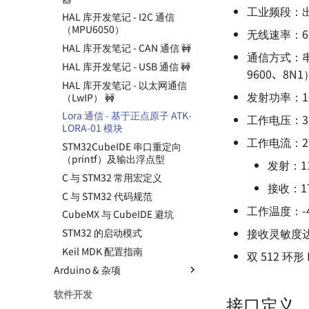
工业频段：出
HAL 库开发笔记 - I2C 通信
（MPU6050）
无线速率：6 级
HAL 库开发笔记 - CAN 通信 🚧
通信方式：串口
HAL 库开发笔记 - USB 通信 🚧
9600、8N1
HAL 库开发笔记 - 以太网通信
发射功率：10
（LwIP） 🚧
Lora 通信 - 基于正点原子 ATK-
工作电压：3.
LORA-01 模块
工作电流：2.3
STM32CubeIDE 串口重定向
（printf）及输出浮点型
发射：11
C 与 STM32 常用宏定义
接收：17
C 与 STM32 代码规范
工作温度：-4
CubeMX 与 CubeIDE 避坑
接收灵敏度达 
STM32 的启动模式
Keil MDK 配置指南
双 512 环形 
Arduino & 杂项
TinyTimelapseCam - 基于
软件开发
接口定义
ESP32-S3 的迷你延时相机