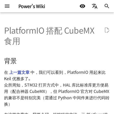
Power's Wiki
正
简体中文
在
PlatformIO 搭配 CubeMX
English
硬件设计
HAL 库开发笔记 - 环境配置
背景
DOCKER
机器学习入门 - 基础流程
生活琐记
基础知识
测试协议
Docker 基础知识
Linux 学习笔记 - 基础知识
HTML 学习笔记
机器学习常用的包
LIFEHACK
自托管 Self-Host
初
Español
食用
始
اللغة العربية
半导体测试
HAL 库开发笔记 - GPIO
初始化项目
LINUX
机器学习入门 - 环境搭建
折腾不止
嵌入式硬件
ATE 基础知识
Docker Compose - 镜像
Linux 学习笔记 - 用户操作
CSS 学习笔记
BLOG
群晖 NAS
工具
化
背景
HAL 库开发笔记 - 外部中断
杂七杂八
机器学习入门 - 模型评估指标
CubeMX 的初始化操作
电机驱动
ATE Test Fundamental
嵌入式 Linux - 基础知识
JavaScript 学习笔记
技术流
搜
将应用封装为 Docker 容器
HAL 库开发笔记 - 串口通信
其他
在
PlatformIO 的初始化操作
上一篇文章
中，我们可以看到，PlatformIO 用起来比
通信协议
ATE Mixed Signal Test
嵌入式 Linux - GPIO 子系
Git 学习笔记
一些小技巧
索
Keil 优雅多了。
引
HAL 库开发笔记 - DMA
尽情享用吧！
电源设计
ATE Coding Syntax
BeagleBone 系列 - 基本
双系统极简安装指南
众所周知，STM32 打开方式中，HAL 库比标准库更方便易
擎
与环境配置
用（配合神器 CubeMX），但 PlatformIO 官方对 CubeMX
HAL 库开发笔记 - TIM 基本定
参考与致谢
信号与电源完整性
网页版串口助手的开发
的兼容不是特别完美（需通过 Python 中间件来进行代码转
时器
BeagleBone 系列 - 无线
换）
射频设计
Ubuntu 配置笔记