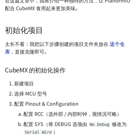
在这篇文章中，我将介绍一种独特的方法，让 PlatformIO
HAL 库开发笔记 - TIM 通用定
BeagleBone 系列 - 使用
配合 CubeMX 食用起来更加美味。
时器
BBIO 库开发
软件与仪器
ROS 入门笔记
HAL 库开发笔记 - I2C 通信
BeagleBone 系列 - BBAI 
机器视觉入门
初始化项目
（MPU6050）
坑
使用 R 语言进行数据分析
太长不看：我把以下步骤创建的项目文件夹放在
这个仓
HAL 库开发笔记 - CAN 通信
库
，直接克隆即可。
🚧
自适应网页设计
CubeMX 的初始化操作
HAL 库开发笔记 - USB 通信
前端开发 - 环境搭建
🚧
新建项目
BookJourney - 二手书商
HAL 库开发笔记 - 以太网通信
小程序
选择 MCU 型号
（LwIP） 🚧
配置 Pinout & Configuration
配置 RCC（选外部 / 内部时钟，视情况可略）
Lora 通信 - 基于正点原子
ATK-LORA-01 模块
配置 SYS（将 DEBUG 选项由
修改为
No Debug
）
Serial Wire
STM32CubeIDE 串口重定向