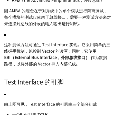
APB
（the Advanced Peripheral Bus，外设总线）
电源设计 - 自举电路
and DAC
函数思想在电路设计中的
OSD335x 最小系统的设计
电机驱动方案 - IR2104S
射频 - S 参数
软件与仪器
参考与致谢
基本元器件 - 运算放大器
电源完整性设计
因 AMBA 的理念在于对系统中的单个模块进行隔离测试，
电源设计 - 纹波噪声与测
OrCAD 配置与技巧
每个模块的测试仅依赖于总线接口，需要一种测试方法来对
如何设计一款单片机的最
法
射频 - 天线基础知识
数字电路基础知识
ESD 基础知识
未连接到总线的外设的输入输出进行测试。
统
示波器的触发模式
电源设计 - LDO 电源抑制
射频 - 天线的分类与选型 
ADC 与 DAC 基础知识
EMC 设计指南
STM32F4 硬件开发
（PSRR）与测量方法
示波器的采集模式
这种测试方法可通过 Test Interface 实现。它采用简单的三
史密斯圆图与匹配电路基
推挽与开漏输出
信号地与机壳地间的 EMC 
线握手机制，以控制 Vector 的读写；同时，它使用
SwiftCtrl - 蓝牙手柄
电源方案（LDO）- XC620
计
网络分析仪的使用 🚧
EBI（External Bus Interface，外部总线接口）
作为数据
一般天线匹配电路的设计
共模信号与差模信号
路径，以将外部的 Vector 导入内部总线。
自制 CMSIS-DAP 🚧
电源方案（Buck）-
逻辑分析仪的使用 🚧
LMR14050
数字电路中的竞争与冒险
宽带注入变压器的使用 🚧
Test Interface 的引脚
电源方案（Buck）-
存储器的分类
TPS54531
线性注入器的使用
保险丝的选型
电源方案（Buck）-
由上图可见，Test Interface 的引脚由三个部分组成：
XL2009E1
锂电池选型指南
一个时钟引脚
TCLK