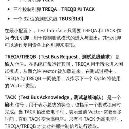
电源方案（Boost）- SX13
编码器的几种输出方式
三个控制引脚
TREQA
，
TREQB
和
TACK
一个 32 位的测试总线
TBUS[31:0]
电源方案（PMIC）- EA303
防反接电路的设计
在最小配置下，Test Interface 只需要 TREQA 和 TACK 作
电源方案（PMIC）- EA305
个人 PCB 设计规范
为
专用引脚
，用于控制测试模式的进入与退出。其他引脚
可以通过复用设备上的引脚来实现。
TREQA/TREQB（Test Bus Request，测试总线请求）
是
输入
信号。在系统正常运行其间，TREQA 用于请求进入测
试模式，从而允许 Vector 被加载进来。在测试过程中，
TREQA 与 TREQB 一同使用，以指示下一个 Cycle 将使用
的 Vector 类型。
TACK（Test Bus Acknowledge，测试总线确认）
是一个
输出
信号，用于表示总线的状态，也指示一个测试项何时
完成。当 TACK 输出低电平时，表示当前 Vector 需要更多
时间，直到 TACK 变为高电平。只有当 TACK 为高电平时，
TREQA/TREQB 才会对外部控制信号进行读取。