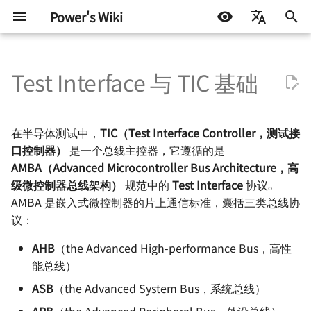
Power's Wiki
正
简体中文
在
Test Interface 与 TIC 基础
English
基础知识
Test Interface 的引脚
半导体测试基础 - 基本概念
Continuity Test
Basics of Mixed Signal Test
VBT Syntax
嵌入式开发
生活琐记
基本元器件 - 电阻
RobotCtrl - STM32 通用
直流有刷电机驱动的设计
通信协议 - 数字逻辑电平
电源设计 - 方案确定
高速电路的设计 🚧
射频 - 组件与系统 - 导线
AD 常用技巧
Basics of VBT Syntax
STM32
DOCKER
机器学习入门 - 基础流程
LIFEHACK
自托管 Self-Host
初
Español
套件
始
اللغة العربية
嵌入式硬件
Vector 的类型
半导体测试基础 - OS 测试
DC Parameters
Basics of Fourier Transform
Pattern Syntax Notes 🚧
软件开发
折腾不止
基本元器件 - 电容
TinyDVR - 小巧身材，满
通信协议 - 串口通信
电源拓扑 - 线性稳压
信号完整性 - 基础概念
射频 - 组件与系统 - 电阻
AD 基本操作 - 环境搭建
TheHdw (The Hardware) 
Arduino & 杂项
LINUX
机器学习入门 - 环境搭建
BLOG
群晖 NAS
在半导体测试中，
TIC（Test Interface Controller，测试接
RobotCtrl_Core - 核心板
力
化
口控制器）
是一个总线主控器，它遵循的是
电机驱动
半导体测试基础 - DC 参数测
IDD Test
ADC - Static Parameters
Tester Alarms
机器学习
Address Vector
基本元器件 - 电感与磁珠
通信协议 - SPI
电源拓扑 - 开关稳压（非
信号完整性 - 时域与频域
射频 - 组件与系统 - 电容
AD 基本操作 - 基础知识
TheExec (The Executive) 
杂七杂八
机器学习入门 - 模型评估
技术流
AMBA（Advanced Microcontroller Bus Architecture，高
搜
试
RobotCtrl_Func - 外设拓
RaptorDVR - 集成稳压的 3
型）
级微控制器总线架构）
规范中的
Test Interface
协议。
板
A 双电机驱动 🚧
通信协议
Leakage Test
ADC - Dynamic Parameters
Control Vector
基本元器件 - 二极管
通信协议 - I2C
信号完整性 - 阻抗与电气
射频 - 谐振电路 - 基本定义
AD 基本操作 - 原理图绘制
其他
一些小技巧
索
AMBA 是嵌入式微控制器的片上通信标准，囊括三类总线协
半导体测试基础 - 功能测试
电源拓扑 - 开关稳压（隔离
议：
引
RobotCtrl_Power - 电源
AirForce - 充满灵性的电
型）
电源设计
Level Threshold Test 🚧
DAC - Static Parameters
Write Test Vector
基本元器件 - 晶体三级管
通信协议 - CAN 🚧
信号完整性 - 传输线 🚧
射频 - 谐振电路 - 无损组
AD 基本操作 - 多板系统设
板
动模块
擎
半导体测试基础 - AC 参数测
共振
🚧
AHB
（the Advanced High-performance Bus，高性
试
电源设计 - 开关稳压 IC（
信号与电源完整性
Digital Functional Test 🚧
DAC - Dynamic Parameters
Read Test Vector
基本元器件 - 场效应管
通信协议 - USB 🚧
信号完整性 - 失真 🚧
能总线）
Flip - 基于全志 F1C200s 
ZenDriver - 高性能的电机
离型）
射频 - 谐振电路 - 负载 Q 
AD 使用 Git 的注意事项
ASB
（the Advanced System Bus，系统总线）
Linux 开发板
动
🚧
射频设计
Troubleshooting of ADC
TurnAround Vector
基本元器件 - 光电耦合器
通信协议 - 以太网 🚧
信号完整性 - 串扰 🚧