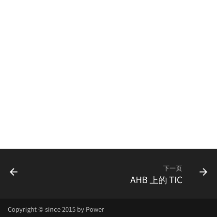
下一页
AHB 上的 TIC
Copyright © since 2015 by Power