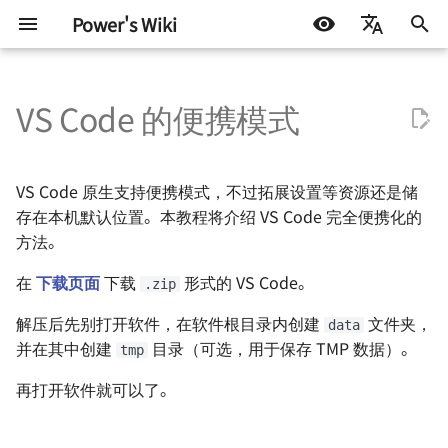
Power's Wiki
正
简体中文
在
VS Code 的便携模式
English
硬件设计
嵌入式开发
LIFEHACK
搭建属于自己的 HomeLab
使用 frp 访问群晖 NAS
为什么你需要一个知识库
参考与致谢
基础知识
测试协议
STM32
DOCKER
机器学习入门 - 基础流程
如何调制一杯鸡尾酒
探索之路 - 2022 小记
Homelab - 轻量服务器管
初
Español
面板 CasaOS
始
اللغة العربية
半导体测试
软件开发
BLOG
自托管应用收藏
使用 RSSHub 搭建 RSS 生成
个人知识库的搭建 - 基于
嵌入式硬件
ATE 基础知识
Arduino & 杂项
LINUX
机器学习入门 - 环境搭建
太阳高度角计算
星夜漫游
VS Code 原生支持便携模式，不过拓展设置等资源还是储
（Docker）
器（群晖 Docker）
Docusaurus
Homelab - 反代证书管理
化
存在本机默认位置。本教程将介绍 VS Code 完全便携化的
板 Nginx Proxy Manager
机器学习
电机驱动
ATE Test Fundamental
杂七杂八
机器学习入门 - 模型评估
如何准备一个逃生背包
有限与无限世界
方法。
搜
ESXi 初始化指南
使用 Bitwarden 搭建密码管
如何用 Markdown 写一份简
理器（群晖 Docker）
历
在
下载页面
下载
形式的 VS Code。
Homelab - 内网穿透工具 f
通信协议
ATE Mixed Signal Test
其他
AI 影响下未来的职业选择
硬件行业趋势与个人的选
索
.zip
Linux 下挂载群晖 NAS 硬盘
引
解压后先别打开软件，在软件根目录内创建
文件夹，
data
拓展空间（NFS）
使用 acme.sh 自动申请域名
Auto-i18n：使用 ChatGPT
Homelab - 免费的内网穿
电源设计
ATE Coding Syntax
读《黑客与画家》
现代都市与末日田园
并在其中创建
目录（可选，用于保存 TMP 数据）。
tmp
证书（群晖 Docker）
的自动多语言翻译工具
替代方案 Cloudflared
擎
信号与电源完整性
THE Hack 2019 黑客马拉
雨
再打开软件就可以了。
使用 Calibre 搭建在线书库
小米手机折腾记录
Homelab - 在线代码编辑
（群晖 Docker）
code-server
射频设计
Hack.init ( ) 黑客马拉松
当下与永恒