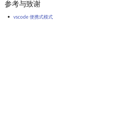
Docusaurus 极简部署指南
参考与致谢
使用 Watchtower 自动更新
Homelab - 网站状态监控
软件与仪器
8 月深圳小记
容器（群晖 Docker）
具 Uptime Kuma
使用 Markdown 高效写作
vscode 便携式模式
RoboMaster 赛后随笔
Homelab - 高质量图片压
使用 Rclone 同步网盘数据
工具 TinyPNG-docker
内卷与未来的职业趋势
个人文案排版规范
Homelab - 极简个人书签
关于新能源行业的一些观
航站 Flare
如何保存易逝的文字
为什么要抵制智能推荐算
Homelab - 容器应用管理
如何在 iPad 上运行 VS Code
台 Portainer
不要自己感动自己
MkDocs 测试实验室
Homelab - 跨设备同步工
买了一台 NAS
Syncthing
Windows 初始化与软件推荐
（旧）
如何不长痘
Homelab - 碎片笔记工具
memos
Personal Onboarding
Hello blog
Workflow (Windows)