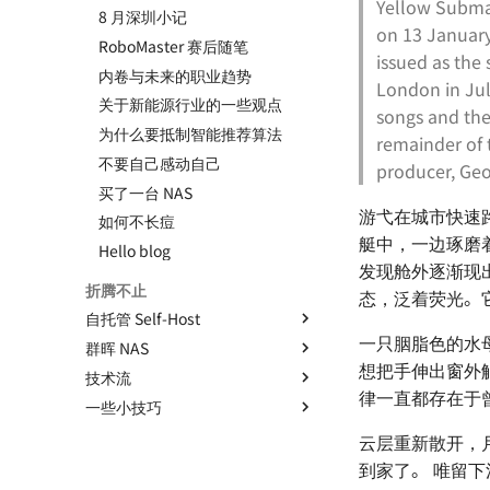
Yellow Submar
8 月深圳小记
on 13 January
RoboMaster 赛后随笔
issued as the
内卷与未来的职业趋势
London in Jul
关于新能源行业的一些观点
songs and the
为什么要抵制智能推荐算法
remainder of 
不要自己感动自己
producer, Geo
买了一台 NAS
游弋在城市快速
如何不长痘
艇中，一边琢磨
Hello blog
发现舱外逐渐现
折腾不止
态，泛着荧光。
自托管 Self-Host
一只胭脂色的水
群晖 NAS
搭建属于自己的 HomeLab
想把手伸出窗外
技术流
自托管应用收藏（Docker）
使用 frp 访问群晖 NAS
律一直都存在于
一些小技巧
ESXi 初始化指南
使用 RSSHub 搭建 RSS 生成器
为什么你需要一个知识库
Homelab - 轻量服务器管理面
（群晖 Docker）
板 CasaOS
Linux 下挂载群晖 NAS 硬盘拓
个人知识库的搭建 - 基于
Windows 常用命令
云层重新散开，
展空间（NFS）
使用 Bitwarden 搭建密码管理
Docusaurus
Homelab - 反代证书管理面板
VS Code 的便携模式
到家了。 唯留
器（群晖 Docker）
Nginx Proxy Manager
如何用 Markdown 写一份简历