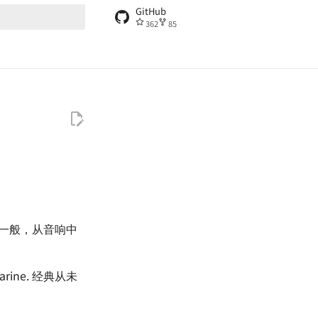
GitHub
362
85
搜索引擎
同热浪一般，从音响中
ine. 经典从未