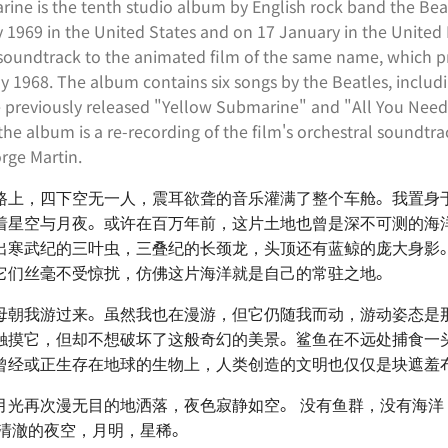
ine is the tenth studio album by English rock band the Beat
 1969 in the United States and on 17 January in the United
 soundtrack to the animated film of the same name, which p
y 1968. The album contains six songs by the Beatles, includ
 previously released "Yellow Submarine" and "All You Need 
the album is a re-recording of the film's orchestral soundtra
rge Martin.
路上，四下空无一人，震耳欲聋的音乐灌满了整个车舱。我置身
着星空与月夜。或许在百万年前，这片土地也曾是深不可测的海
出寒武纪的三叶虫，三叠纪的长颈龙，头顶还有蓝鲸的庞大身影
它们丝毫不受惊扰，仿佛这片海洋就是自己的常驻之地。
母朝我游过来。虽然我也在漫游，但它仍随我而动，游动姿态是
触摸它，但却不想破坏了这般奇幻的美景。鲨鱼在不远处捕食一
曾经或正生存在地球的生物上，人类创造的文明也仅仅是块遮羞
月光再次漫无目的地洒落，夜色寂静如空。 没有鱼群，没有海洋
下清澈的夜空，月明，星稀。