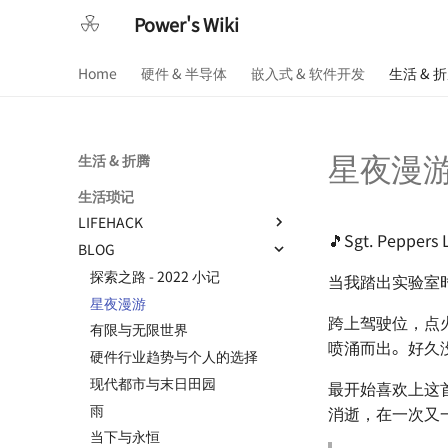
Power's Wiki
Home
硬件 & 半导体
嵌入式 & 软件开发
生活 & 
星夜漫
生活 & 折腾
生活琐记
LIFEHACK
🎵Sgt. Peppers 
BLOG
如何调制一杯鸡尾酒
太阳高度角计算
探索之路 - 2022 小记
当我踏出实验室
如何准备一个逃生背包
星夜漫游
跨上驾驶位，点火。披
AI 影响下未来的职业选择
有限与无限世界
喷涌而出。好久
读《黑客与画家》
硬件行业趋势与个人的选择
THE Hack 2019 黑客马拉松
现代都市与末日田园
最开始喜欢上这首富
Hack.init ( ) 黑客马拉松
雨
消逝，在一次又
当下与永恒