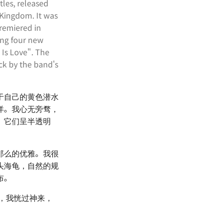
les, released
 Kingdom. It was
remiered in
ing four new
Is Love". The
ck by the band's
于自己的黄色潜水
洋。我心无旁骛，
。它们呈半透明
那么的优雅。我很
头海龟，自然的规
布。
，我恍过神来，