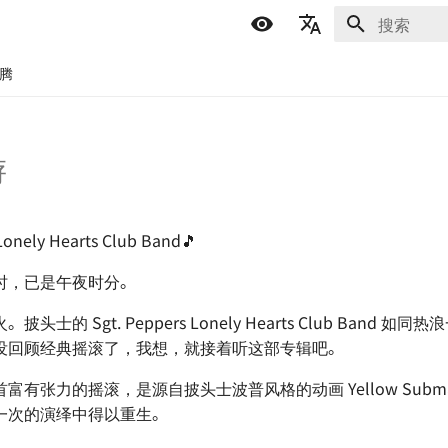
正在初始化
简体中文
折腾
English
Español
游
اللغة العربية
Lonely Hearts Club Band🎵
时，已是午夜时分。
头士的 Sgt. Peppers Lonely Hearts Club Band 如
没回顾经典摇滚了，我想，就接着听这部专辑吧。
有张力的摇滚，是源自披头士波普风格的动画 Yellow Submar
一次的演绎中得以重生。