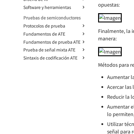
de litio
opuestas:
Esquema de alimentación
Software y herramientas
Radiofrecuencia -
Diferentes modos de salida
(LDO) - XC6206
Componentes y Sistemas -
Consejos útiles para AD
del codificador
Pruebas de semiconductores
Conductores
Esquema de alimentación
AD Basic Operations -
Diseño de circuitos de
(Buck) - LMR14050
Protocolos de prueba
Radiofrecuencia -
Environment Setup
protección contra inversión
Finalmente, la i
Componentes y sistemas -
Solución de alimentación
Fundamentos de ATE
Test Interface y TIC básico
de polaridad
Operaciones Básicas de AD -
Resistencia
(Buck) - TPS54531
manera:
Fundamentos de prueba ATE
TIC en AHB
Fundamentos de pruebas de
Fundamentos
Normas de Diseño de PCB
Radiofrecuencia -
Esquema de alimentación
semiconductores - Conceptos
Personal
Prueba de señal mixta ATE
Prueba de Continuidad
AD 基本操作 - 原理图绘制
Componentes y Sistemas -
(Buck) - XL2009E1
básicos
Capacitores
Sintaxis de codificación ATE
Parámetros CC
Fundamentos de la Prueba
AD 基本操作 - Diseño de
Esquema de alimentación
Fundamentos de Pruebas de
de Señales Mixtas
sistemas de placas múltiples
Radiofrecuencia - Circuitos
(Boost) - SX1308
Métodos para red
Prueba IDD
Sintaxis VBT
Semiconductores - Pruebas
🚧
resonantes - Definición básica
Fundamentos de la
OS
Solución de Alimentación
Prueba de Fuga
Notas sobre la Sintaxis de
Fundamentos de la Sintaxis
Aumentar la 
Transformada de Fourier
Consideraciones para el uso
Resonancia en circuitos
(PMIC) - EA3036C
Patrones 🚧
de VBT
Fundamentos de Pruebas de
Prueba de Umbral de Nivel 🚧
de Git en AD
resonantes de RF
ADC - Parámetros Estáticos
Parámetros DC en
Solución de Energía (PMIC) -
Acercar las l
Alarmas del Tester
TheHdw (El Hardware) 🚧
Prueba Funcional Digital 🚧
Aplicación del Pensamiento
Semiconductores
Radiofrecuencia - Circuitos
EA3059
ADC - Parámetros Dinámicos
TheExec (El Ejecutivo) 🚧
Funcional en el Diseño de
resonantes - Valor Q de carga
Reducir la 
Fundamentos de Pruebas de
DAC - Parámetros Estáticos
Circuitos
🚧
Semiconductores - Pruebas
Aumentar el
DAC - Parámetros Dinámicos
Configuración y consejos de
Funcionales
RF - Parámetros S
lo permiten,
OrCAD
Solución de problemas de
Fundamentos de Pruebas de
Conocimientos Básicos de
ADC y DAC
Modos de disparo del
Semiconductores - Pruebas
Antenas de Radiofrecuencia
Utilizar téc
osciloscopio
de Parámetros AC
Clasificación y Selección de
señal para r