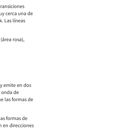
transiciones
uy cerca una de
k. Las líneas
(área rosa),
 y emite en dos
e onda de
ue las formas de
las formas de
n en direcciones