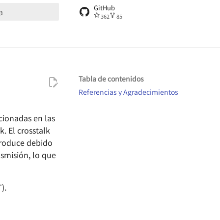
GitHub
362
85
ndo búsqueda
Tabla de contenidos
Referencias y Agradecimientos
cionadas en las
. El crosstalk
 produce debido
nsmisión, lo que
).