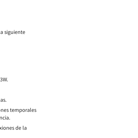
la siguiente
 3W.
as.
iones temporales
ncia.
xiones de la