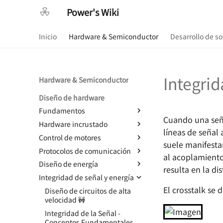
Power's Wiki
Inicio
Hardware & Semiconductor
Desarrollo de s
Integrid
Hardware & Semiconductor
Diseño de hardware
Fundamentos
Cuando una señal
Hardware incrustado
Componentes básicos -
líneas de señal 
Resistencias
Control de motores
RobotCtrl - Kit de Desarrollo
suele manifestar
Componentes básicos -
Universal STM32
Protocolos de comunicación
Diseño de control de motor de
Capacitores
al acoplamiento 
RobotCtrl_Core - Core Board
corriente continua con
Diseño de energía
Protocolos de comunicación -
resulta en la dis
Componentes básicos -
escobillas
RobotCtrl_Func - Expansion
Niveles lógicos digitales
Integridad de señal y energía
Diseño de Fuentes de
Inductores y perlas
Board for Peripherals
TinyDVR - Compacto y Potente
Protocolo de comunicación -
Alimentación - Determinación
magnéticas
El crosstalk se 
Diseño de circuitos de alta
RobotCtrl_Power - Placa de
RaptorDVR - Dual Motor Driver
Comunicación serial
de Soluciones
velocidad 🚧
Basic Electronic Components
suministro de energía
with Integrated Voltage
Protocolo de Comunicación -
Topología de alimentación -
- Diode
Integridad de la Señal -
eléctrica
Regulation 🚧
SPI
Regulador lineal
Conceptos Fundamentales
Componentes básicos -