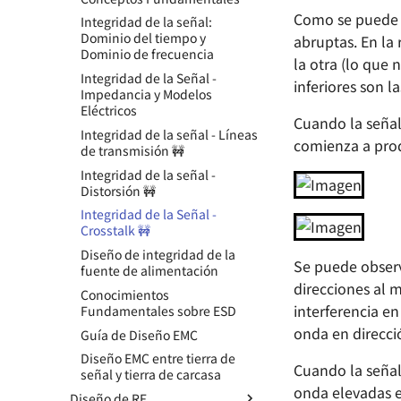
Flip - A Linux Development
AirForce - Módulo de
Protocolo de comunicación -
Topología de fuente de
Transistor de unión bipolar
Como se puede v
Integridad de la señal:
Board Based on Allwinner
motorización con esencia
I2C
alimentación - Regulación de
Dominio del tiempo y
Componentes básicos -
F1C200s
abruptas. En la
ZenDriver - Motor Driver de
voltaje conmutada (no
Protocolo de comunicación -
Dominio de frecuencia
Transistor de efecto de campo
la otra (lo que 
Diseño del Sistema Mínimo de
Alto Rendimiento
aislada)
CAN 🚧
Integridad de la Señal -
Componentes Básicos -
OSD335x
inferiores son l
Esquema de control del motor
Topología de alimentación -
Protocolo de comunicación -
Impedancia y Modelos
Acoplador Optoeléctrico
Cómo diseñar el sistema
- IR2104S
Regulación de conmutación
USB 🚧
Eléctricos
Componentes básicos -
mínimo de un
(aislada)
Cuando la señal 
Protocolo de comunicación -
Integridad de la señal - Líneas
Amplificador operacional
microcontrolador
Diseño de Fuentes de
comienza a prod
Ethernet 🚧
de transmisión 🚧
Fundamentos de Circuitos
Desarrollo de hardware
Alimentación - Circuitos
Integridad de la señal -
Digitales
STM32F4
Integrados Reguladores de
Distorsión 🚧
Conmutación (sin
Fundamentos de ADC y DAC
SwiftCtrl - Controlador
aislamiento)
Integridad de la Señal -
Bluetooth
Salida Push-Pull y Salida de
Crosstalk 🚧
Diseño de Alimentación -
Drenaje Abierto
DIY CMSIS-DAP 🚧
Circuito de Autoboot
Diseño de integridad de la
Señales de Modo Común y
Se puede observ
fuente de alimentación
Diseño de Fuentes de
Señales de Modo Diferencial
direcciones al 
Alimentación - Rizado y Ruido
Conocimientos
Competencia y riesgo en
con Métodos de Medición
interferencia e
Fundamentales sobre ESD
circuitos digitales
Diseño de Fuentes de
onda en direcci
Guía de Diseño EMC
Clasificación de la memoria
Alimentación - Relación de
Diseño EMC entre tierra de
Rechazo de la Fuente de
Selección de Fusibles
Cuando la señal 
señal y tierra de carcasa
Alimentación LDO (PSRR) y su
onda elevadas e
Guía de selección de baterías
Método de Medición
Diseño de RF