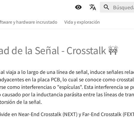
Inicializa
简体中文
oftware y hardware incrustado
Vida y exploración
English
Español
ad de la Señal - Crosstalk 🚧
اللغة العربية
 viaja a lo largo de una línea de señal, induce señales rela
adyacentes en la placa PCB, lo cual se conoce como crosstalk
se como interferencias o "espículas". Esta interferencia se
causado por la inductancia parásita entre las líneas de tra
torsión de la señal.
divide en Near-End Crosstalk (NEXT) y Far-End Crosstalk (FEXT