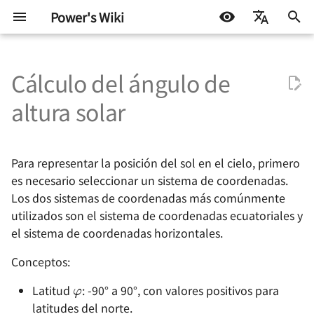
Power's Wiki
I
简体中文
n
Cálculo del ángulo de
English
Diseño de hardware
Desarrollo incrustado
Sistema de coordenadas
探索之路 - 2022 小记
Autohospedaje
Fundamentos
Protocolos de prueba
STM32
Docker
机器学习入门 - 基础流程
Construye tu propio
Acceso a un NAS Synolo
Por qué necesitas una ba
Comandos Comunes de
i
Español
altura solar
ecuatoriales
HomeLab
mediante frp
de conocimientos
Windows
c
اللغة العربية
Pruebas de
Desarrollo de software
星夜漫游
Synology NAS
Hardware incrustado
Fundamentos de ATE
Arduino y miscelánea
Linux
机器学习入门 环境搭建
semiconductores
Sistema de coordenadas
Colección de
Construir un Generador 
Creación de una base de
Modo Portátil de VS Cod
i
Para representar la posición del sol en el cielo, primero
horizontales
aplicaciones
RSS con RSSHub en
conocimientos personal 
Aprendizaje Automático
有限与无限世界
Flujo técnico
Control de motores
Fundamentos de prueba
Miscelánea
机器学习入门 模型评估指
a
es necesario seleccionar un sistema de coordenadas.
autohospedadas
Synology Docker
Basada en Docusaurus
ATE
Activar la descarga en
(Docker)
Tiempo legal y tiempo solar
Los dos sistemas de coordenadas más comúnmente
paralelo en Chrome (Edg
硬件行业趋势与个人的选择
Algunos consejos y
Protocolos de
Otros
l
verdadero
Configuración de
Cómo escribir un
trucos
utilizados son el sistema de coordenadas ecuatoriales y
comunicación
Prueba de señal mixta
i
Guía de Inicio de ESXi
Bitwarden como
currículum utilizando
ATE
Eliminar la administració
现代都市与末日田园
el sistema de coordenadas horizontales.
administrador de
Markdown
Referencias y
de Chrome (Edge) por pa
z
Diseño de energía
Conceptos:
contraseñas en Synology
agradecimientos
Montar un disco NAS de
de la organización
Sintaxis de codificación
雨
a
φ
Docker
Synology en Linux para
Auto-i18n: Using the
ATE
Integridad de señal y
Latitud
: -90° a 90°, con valores positivos para
ampliar el espacio (NFS)
Automatic Multilingual
n
Evitar la conversión forz
energía
当下与永恒
latitudes del norte.