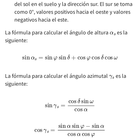
del sol en el suelo y la dirección sur. El sur se toma
Consejos para Vue.js
como 0°, valores positivos hacia el oeste y valores
Deja tus recuerdos en
negativos hacia el este.
manos de Google Photos
Expresiones regulares úti
α
s
(descontinuado)
La fórmula para calcular el ángulo de altura
es la
Cambio de Host en GitH
siguiente:
Guía de Productividad de
VS Code - Configuración 
Método para habilitar la
sin
α
s
=
sin
φ
sin
δ
+
cos
φ
cos
δ
cos
ω
Entorno
virtualización en placas
base MSI
γ
s
Guía de productividad de
La fórmula para calcular el ángulo azimutal
es la
VS Code - Jupyter
Configuración de Proxy 
siguiente:
Notebook
Git
sin
γ
s
=
cos
δ
sin
ω
cos
α
在浏览器上运行
Eliminar una carpeta
VSCode（旧）
específica de un reposito
en GitHub
cos
γ
s
=
sin
α
sin
φ
φ
−
sin
α
cos
α
cos
Cómo configurar la
ejecución automática de
Personalización de Subl