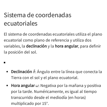
Uso de acme.sh para la
Translation Tool with
a HTTPS en Chrome (Edg
d
automatización de
ChatGPT
Diseño de RF
8 月深圳小记
certificados de dominio
o
Implementing HTTPS
Sistema de coordenadas
(Docker en Synology)
Registro de modificacion
Access with Synology's
Software y herramientas
RoboMaster 赛后随笔
b
ecuatoriales
del teléfono Xiaomi
Built-in Reverse Proxy
ú
Configuración de una
内卷与未来的职业趋势
El sistema de coordenadas ecuatoriales utiliza el plano
biblioteca en línea con
Guía de Implementación
Solución al problema de
s
ecuatorial como plano de referencia y utiliza dos
Calibre en Synology
Sencilla de Docusaurus
pérdida de información 
关于新能源行业的一些观点
variables, la
declinación
y la
hora angular
, para definir
q
(Docker)
tiempo al exportar desde
la posición del sol.
Using Markdown for
Google Fotos
为什么要抵制智能推荐算法
u
Uso de Watchtower para
Efficient Writing
e
Actualizar
Ignorar archivos específi
不要自己感动自己
δ
Automáticamente
Sincronización de datos 
con gitignore
Declinación
: Ángulo entre la línea que conecta la
d
Contenedores en Docker
la nube con Rclone
Tierra con el sol y el plano ecuatorial.
买了一台 NAS
ω
a
Synology
Diferencias entre ABS y 
Hora angular
: Negativa por la mañana y positiva
Normas de Formato de
en la Impresión 3D
如何不长痘
por la tarde. Numéricamente, es igual al tiempo
Texto Personal
transcurrido desde el mediodía (en horas)
Cómo actualizar múltipl
Hello blog
multiplicado por 15°.
Cómo guardar textos
repositorios de Git de fo