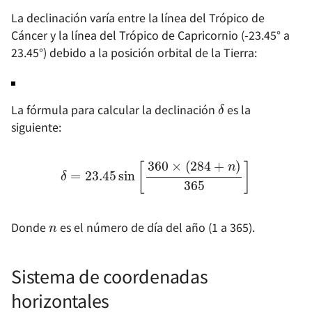
efímeros
masiva
La declinación varía entre la línea del Trópico de
Cáncer y la línea del Trópico de Capricornio (-23.45° a
Cómo ejecutar VS Code 
Cómo escribir artículos e
23.45°) debido a la posición orbital de la Tierra:
iPad
WeChat utilizando
Markdown
Laboratorio de Pruebas 
δ
La fórmula para calcular la declinación
es la
MkDocs
Cómo eliminar
siguiente:
rápidamente
node_modules
Inicialización de Windows
δ
=
23.45
sin
[
360
×
(
284
+
n
)
365
]
Recomendaciones de
Software (Antiguo)
Cómo agregar efectos
especiales a los artículos
n
una cuenta pública
Flujo de Incorporación
Donde
es el número de día del año (1 a 365).
Personal (Windows)
Cómo usar WeChat en
Linux
Guía de Configuración
Sistema de coordenadas
Mínima de Hugo
horizontales
Cómo imprimir texto con