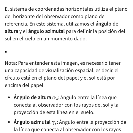
efecto de escritura a ma
Configuración de un
El sistema de coordenadas horizontales utiliza el plano
servidor de impresión en 
del horizonte del observador como plano de
nube con Raspberry Pi
Cómo separar pistas de 
referencia. En este sistema, utilizamos el
ángulo de
canción
altura
y el
ángulo azimutal
para definir la posición del
Cómo dibujar un gráfico 
relaciones con Graphviz
Cómo crear presentacion
sol en el cielo en un momento dado.
de manera eficiente
RSS - Una Forma Eficient
de Leer
Escritura en formato de
Nota: Para entender esta imagen, es necesario tener
tarjetas
una capacidad de visualización espacial, es decir, el
Cómo habilitar el control
círculo está en el plano del papel y el sol está por
remoto RDP a través de
Cómo escribir un BRD
encima del papel.
Internet (frp)
α
s
Creación de presentacio
Ángulo de altura
: Ángulo entre la línea que
Normas de escritura de
con reveal.js
conecta al observador con los rayos del sol y la
documentos técnicos
proyección de esta línea en el suelo.
γ
s
npm 和 Yarn 换源加速国
Ángulo azimutal
: Ángulo entre la proyección de
Cómo usar LaTeX en
问
la línea que conecta al observador con los rayos
Markdown