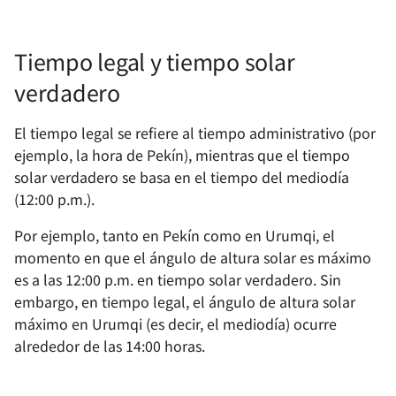
scripts al arrancar en Lin
Text 3
Cómo armar una
Acelera tu servicio de Pa
Tiempo legal y tiempo solar
computadora
con Vercel
verdadero
Gestión de recursos de
Normas de Comentarios
El tiempo legal se refiere al tiempo administrativo (por
imágenes del equipo
Doxygen
ejemplo, la hora de Pekín), mientras que el tiempo
solar verdadero se basa en el tiempo del mediodía
Construcción de la Base 
AltiumDesigner 安装库文
(12:00 p.m.).
Conocimientos del Equip
Configuración de Oh My
Por ejemplo, tanto en Pekín como en Urumqi, el
Zsh en CentOS
momento en que el ángulo de altura solar es máximo
es a las 12:00 p.m. en tiempo solar verdadero. Sin
Cómo crear rápidamente
embargo, en tiempo legal, el ángulo de altura solar
un disco de arranque
máximo en Urumqi (es decir, el mediodía) ocurre
alrededor de las 14:00 horas.
使用 VSCode 进行远程开