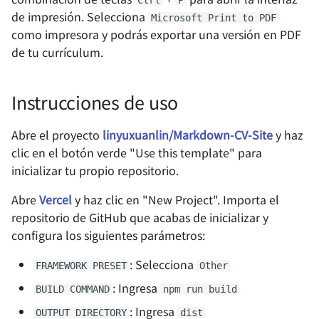
Uso de acme.sh para la
red local: Cloudflared
a HTTPS en Chrome (Edge)
Ctrl
P
Leyendo "Hackers &
d
de impresión. Selecciona
automatización de
Painters"
Microsoft Print to PDF
Diseño de RF
8 月深圳小记
como impresora y podrás exportar una versión en PDF
certificados de dominio
o
Homelab - Editor de cód
Implementing HTTPS
de tu currículum.
(Docker en Synology)
en línea code-server
Access with Synology's
THE Hack 2019 Hackath
Software y herramientas
RoboMaster 赛后随笔
b
Built-in Reverse Proxy
ú
Configuración de una
Homelab - Herramienta 
Hack.init () 黑客马拉松
内卷与未来的职业趋势
Instrucciones de uso
biblioteca en línea con
monitoreo de estado de
Solución al problema de
s
Calibre en Synology
sitios web Uptime Kuma
pérdida de información de
关于新能源行业的一些观
Abre el proyecto
linyuxuanlin/Markdown-CV-Site
y haz
q
(Docker)
tiempo al exportar desde
clic en el botón verde "Use this template" para
Google Fotos
Homelab - Herramienta 
为什么要抵制智能推荐算
u
inicializar tu propio repositorio.
Uso de Watchtower para
compresión de imágenes
e
Actualizar
de alta calidad TinyPNG-
Ignorar archivos específicos
不要自己感动自己
Abre
Vercel
y haz clic en "New Project". Importa el
Automáticamente
docker
con gitignore
d
repositorio de GitHub que acabas de inicializar y
Contenedores en Docker de
买了一台 NAS
configura los siguientes parámetros:
a
Synology
Homelab - Sitio de
Diferencias entre ABS y PLA
marcadores personales
en la Impresión 3D
: Selecciona
如何不长痘
FRAMEWORK PRESET
Other
minimalista Flare
: Ingresa
BUILD COMMAND
npm run build
Cómo actualizar múltiples
Hello blog
: Ingresa
Homelab - Plataforma d
repositorios de Git de forma
OUTPUT DIRECTORY
dist