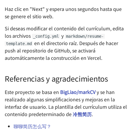
Gestión de Aplicaciones 
masiva
Haz clic en "Next" y espera unos segundos hasta que
Contenedores Portainer
se genere el sitio web.
Cómo escribir artículos en
Homelab - Herramienta 
WeChat utilizando
Si deseas modificar el contenido del currículum, edita
sincronización
Markdown
los archivos
y
_config.yml
markdown/resume-
multiplataforma Syncthi
en el directorio raíz. Después de hacer
template.md
Cómo eliminar
push al repositorio de GitHub, se activará
Homelab - Herramienta 
rápidamente
automáticamente la construcción en Vercel.
notas fragmentadas me
node_modules
Homelab - Potente siste
Cómo agregar efectos
Referencias y agradecimientos
de wiki Wiki.js
especiales a los artículos de
una cuenta pública
Este proyecto se basa en
BigLiao/markCV
y se han
Homelab - Gestor de
realizado algunas simplificaciones y mejoras en la
contraseñas autoalojado
Cómo usar WeChat en
interfaz de usuario. La plantilla del currículum utiliza el
Vaultwarden
Linux
contenido predeterminado de
冷熊简历
.
聊聊简历怎么写？
Homelab - Sistema de
Cómo imprimir texto con