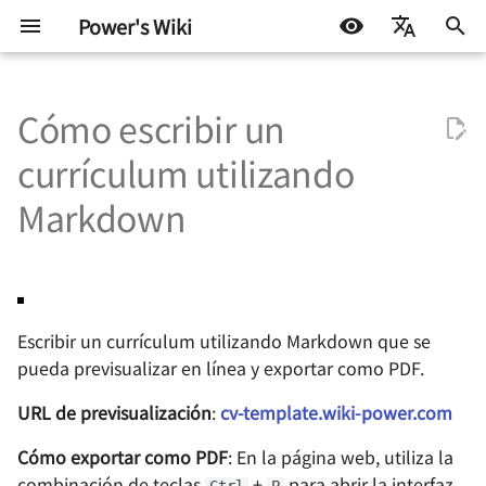
Power's Wiki
I
简体中文
n
Cómo escribir un
English
Diseño de hardware
Desarrollo incrustado
Trucos de vida
Construye tu propio
Acceso a un NAS Synology
Instrucciones de uso
Comandos Comunes de
Fundamentos
Protocolos de prueba
STM32
Docker
机器学习入门 - 基础流程
Cómo preparar un cóctel
探索之路 - 2022 小记
Homelab 轻量服务器管理
i
Español
currículum utilizando
HomeLab
mediante frp
Windows
板 CasaOS
c
اللغة العربية
Pruebas de
Desarrollo de software
Blog
Referencias y
Hardware incrustado
Fundamentos de ATE
Arduino y miscelánea
Linux
机器学习入门 环境搭建
Cálculo del ángulo de
星夜漫游
Markdown
semiconductores
Colección de
Construir un Generador de
agradecimientos
Modo Portátil de VS Code
altura solar
Homelab - Panel de Gest
i
aplicaciones
RSS con RSSHub en
de Certificados de Proxy
Aprendizaje Automático
Control de motores
Fundamentos de prueba
Miscelánea
机器学习入门 模型评估指
有限与无限世界
a
autohospedadas
Synology Docker
Inverso Nginx Proxy
Activar la descarga en
ATE
Cómo preparar una
(Docker)
Manager
paralelo en Chrome (Edge)
mochila de escape
Protocolos de
Otros
硬件行业趋势与个人的选
l
Configuración de
comunicación
Prueba de señal mixta
Escribir un currículum utilizando Markdown que se
i
Guía de Inicio de ESXi
Bitwarden como
Homelab - Tool for Intra
Eliminar la administración
ATE
El impacto de la
现代都市与末日田园
pueda previsualizar en línea y exportar como PDF.
administrador de
Penetration frp
de Chrome (Edge) por parte
inteligencia artificial en l
z
Diseño de energía
contraseñas en Synology
Montar un disco NAS de
de la organización
elecciones profesionales
URL de previsualización
:
cv-template.wiki-power.com
Sintaxis de codificación
雨
a
Docker
Synology en Linux para
futuras
Homelab - Alternativa
ATE
Integridad de señal y
Cómo exportar como PDF
: En la página web, utiliza la
ampliar el espacio (NFS)
gratuita para la travesía 
n
Evitar la conversión forzada
energía
当下与永恒
combinación de teclas
+
para abrir la interfaz