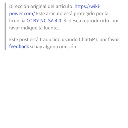
almacenamiento en la
efecto de escritura a mano
Dirección original del artículo:
https://wiki-
nube Cloudreve compati
power.com/
Este artículo está protegido por la
con servicios de nube
Cómo separar pistas de una
licencia
CC BY-NC-SA 4.0
. Si desea reproducirlo, por
pública
canción
favor indique la fuente.
Homelab - Autohospedaj
Cómo crear presentaciones
Este post está traducido usando ChatGPT, por favor
del agregador RSS
de manera eficiente
feedback
si hay alguna omisión.
FreshRSS
Escritura en formato de
Homelab - Next Terminal
tarjetas
un Bastión que soporta
múltiples protocolos
Cómo escribir un BRD
Homelab - Stirling-PDF:
Creación de presentaciones
una versátil caja de
con reveal.js
herramientas para archiv
PDF
npm 和 Yarn 换源加速国内访
问
Homelab - Herramienta 