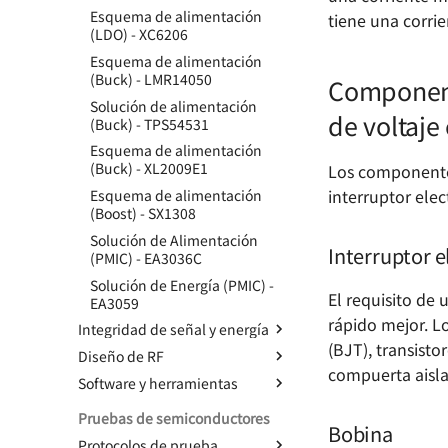
de litio
Esquema de alimentación
tiene una corri
Diferentes modos de salida
(LDO) - XC6206
del codificador
Esquema de alimentación
Diseño de circuitos de
(Buck) - LMR14050
Componente
protección contra inversión
Solución de alimentación
de polaridad
de voltaj
(Buck) - TPS54531
Normas de Diseño de PCB
Esquema de alimentación
Personal
(Buck) - XL2009E1
Los componentes
interruptor elec
Esquema de alimentación
(Boost) - SX1308
Solución de Alimentación
Interruptor e
(PMIC) - EA3036C
Solución de Energía (PMIC) -
El requisito de
EA3059
rápido mejor. L
Integridad de señal y energía
(BJT), transist
Diseño de RF
Diseño de circuitos de alta
compuerta aisla
velocidad 🚧
Software y herramientas
Radiofrecuencia -
Integridad de la Señal -
Componentes y Sistemas -
Consejos útiles para AD
Pruebas de semiconductores
Conceptos Fundamentales
Conductores
Bobina
AD Basic Operations -
Protocolos de prueba
Integridad de la señal:
Radiofrecuencia -