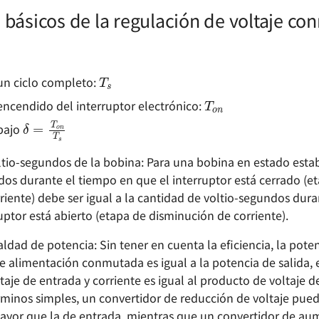
básicos de la regulación de voltaje c
T
s
n ciclo completo:
T
o
n
ncendido del interruptor electrónico:
δ
=
T
o
n
T
s
abajo
oltio-segundos de la bobina: Para una bobina en estado estab
dos durante el tiempo en que el interruptor está cerrado (e
iente) debe ser igual a la cantidad de voltio-segundos dura
uptor está abierto (etapa de disminución de corriente).
aldad de potencia: Sin tener en cuenta la eficiencia, la pote
 alimentación conmutada es igual a la potencia de salida, es
aje de entrada y corriente es igual al producto de voltaje de
érminos simples, un convertidor de reducción de voltaje pue
ayor que la de entrada, mientras que un convertidor de au