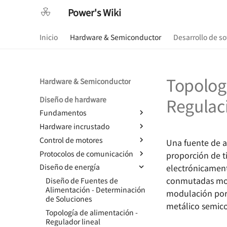
Power's Wiki
Inicio
Hardware & Semiconductor
Desarrollo de s
Topologí
Hardware & Semiconductor
Regulac
Diseño de hardware
Fundamentos
Hardware incrustado
Componentes básicos -
Resistencias
Control de motores
RobotCtrl - Kit de Desarrollo
Una fuente de a
Componentes básicos -
Universal STM32
Protocolos de comunicación
Diseño de control de motor de
proporción de t
Capacitores
RobotCtrl_Core - Core Board
corriente continua con
electrónicament
Diseño de energía
Protocolos de comunicación -
Componentes básicos -
escobillas
RobotCtrl_Func - Expansion
Niveles lógicos digitales
conmutadas mode
Diseño de Fuentes de
Inductores y perlas
Board for Peripherals
TinyDVR - Compacto y Potente
Protocolo de comunicación -
Alimentación - Determinación
magnéticas
modulación por 
RobotCtrl_Power - Placa de
RaptorDVR - Dual Motor Driver
Comunicación serial
de Soluciones
Basic Electronic Components
metálico semic
suministro de energía
with Integrated Voltage
Protocolo de Comunicación -
Topología de alimentación -
- Diode
eléctrica
Regulation 🚧
SPI
Regulador lineal
Componentes básicos -