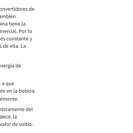
onvertidores de
(también
ina tiene la
nercia). Por lo
 es constante y
s de ella. La
nergía de
o a que
nte en la bobina
ealmente.
ntinamente del
ecir, la
alor de voltio-