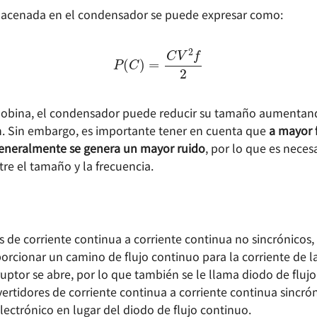
macenada en el condensador se puede expresar como:
P
(
C
)
=
C
V
2
f
2
 bobina, el condensador puede reducir su tamaño aumentand
. Sin embargo, es importante tener en cuenta que
a mayor 
eneralmente se genera un mayor ruido
, por lo que es neces
tre el tamaño y la frecuencia.
s de corriente continua a corriente continua no sincrónicos,
orcionar un camino de flujo continuo para la corriente de l
uptor se abre, por lo que también se le llama diodo de fluj
rtidores de corriente continua a corriente continua sincróni
lectrónico en lugar del diodo de flujo continuo.