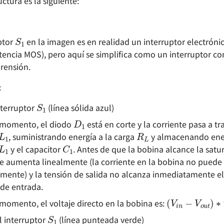
uctura es la siguiente:
S
1
ptor
en la imagen es en realidad un interruptor electróni
otencia MOS), pero aquí se simplifica como un interruptor c
prensión.
:
S
1
nterruptor
(línea sólida azul)
D
1
L
1
R
L
 momento, el diodo
está en corte y la corriente pasa a tr
L
1
C
1
, suministrando energía a la carga
y almacenando ener
y el capacitor
. Antes de que la bobina alcance la satur
te aumenta linealmente (la corriente en la bobina no puede
mente) y la tensión de salida no alcanza inmediatamente el 
 de entrada.
(
V
i
n
−
V
o
u
t
 momento, el voltaje directo en la bobina es:
S
1
l interruptor
(línea punteada verde)
L
1