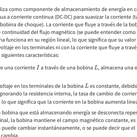
tiliza como componente de almacenamiento de energía en c
ua a corriente continua (DC-DC) para suavizar la corriente 
obina de choque). La corriente que fluye a través de la bob
de continuidad del flujo magnético (se puede entender como i
na funciona en su región lineal, lo que significa que su valor
voltaje en los terminales ni con la corriente que fluye a travé
 siguientes características:
I
L
e una corriente
a través de una bobina
, almacena una e
L
oltaje en los terminales de la bobina
es constante, debid
 ignorando la resistencia interna, la tasa de cambio de corrie
V
L
, lo que significa que la corriente en la bobina aumenta lin
 bobina que está almacenando energía se desconecta repe
ginal, la bobina mantiene el campo magnético constante, es d
o puede cambiar instantáneamente, o se puede decir que el v
 cambia.