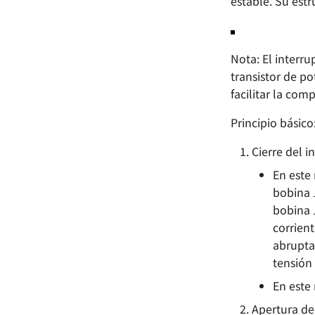
estable. Su estr
Nota: El interru
transistor de p
facilitar la com
Principio básico
Cierre del i
En este
bobina
bobina
corrien
abrupta
tensión
En este
Apertura de