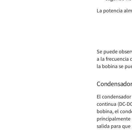
Uso del analizador lógico 🚧
Diseño de Circuitos de
Uso de Transformadores de
La potencia al
Coincidencia de Antenas
Inyección de Banda Ancha 🚧
Convencionales
Uso del inyector lineal
Se puede observ
a la frecuencia
la bobina se pue
Condensado
El condensador 
continua (DC-DC)
bobina, el conde
principalmente 
salida para que