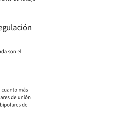
regulación
ada son el
a, cuanto más
lares de unión
 bipolares de