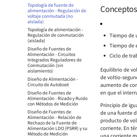
Flip - A Linux Development
AirForce - Módulo de
Protocolo de comunicación -
Topología de fuente de
Transistor de unión bipolar
Conceptos 
Board Based on Allwinner
motorización con esencia
I2C
alimentación - Regulación de
Componentes básicos -
F1C200s
ZenDriver - Motor Driver de
voltaje conmutada (no
Protocolo de comunicación -
Transistor de efecto de campo
Diseño del Sistema Mínimo de
Alto Rendimiento
aislada)
CAN 🚧
Componentes Básicos -
OSD335x
Esquema de control del motor
Topología de alimentación -
Protocolo de comunicación -
Acoplador Optoeléctrico
Tiempo de u
Cómo diseñar el sistema
- IR2104S
Regulación de conmutación
USB 🚧
Componentes básicos -
mínimo de un
(aislada)
Tiempo de e
Protocolo de comunicación -
Amplificador operacional
microcontrolador
Diseño de Fuentes de
Ethernet 🚧
Fundamentos de Circuitos
Desarrollo de hardware
Alimentación - Circuitos
Ciclo de tr
Digitales
STM32F4
Integrados Reguladores de
Conmutación (sin
Fundamentos de ADC y DAC
SwiftCtrl - Controlador
Equilibrio de v
aislamiento)
Bluetooth
Salida Push-Pull y Salida de
de voltio-segun
Diseño de Alimentación -
Drenaje Abierto
DIY CMSIS-DAP 🚧
aumento de corr
Circuito de Autoboot
Señales de Modo Común y
en que el interr
Diseño de Fuentes de
Señales de Modo Diferencial
Alimentación - Rizado y Ruido
Competencia y riesgo en
con Métodos de Medición
Principio de igu
circuitos digitales
Diseño de Fuentes de
de una fuente de
Clasificación de la memoria
Alimentación - Relación de
producto de volt
Rechazo de la Fuente de
Selección de Fusibles
corriente. En t
Alimentación LDO (PSRR) y su
Guía de selección de baterías
Método de Medición
una corriente m