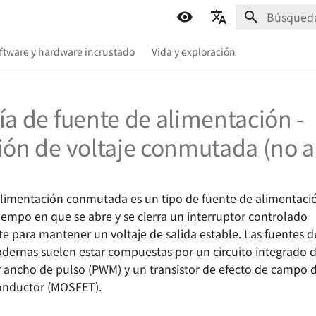
Inicializa
简体中文
oftware y hardware incrustado
Vida y exploración
English
Español
a de fuente de alimentación -
اللغة العربية
ión de voltaje conmutada (no a
limentación conmutada es un tipo de fuente de alimentación
iempo en que se abre y se cierra un interruptor controlado
e para mantener un voltaje de salida estable. Las fuentes 
rnas suelen estar compuestas por un circuito integrado d
ancho de pulso (PWM) y un transistor de efecto de campo 
onductor (MOSFET).