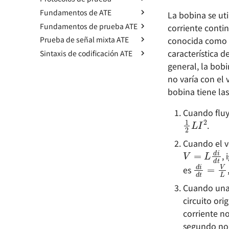
Environment Setup
Dominio del tiempo y
Componentes y sistemas -
Fundamentos de ATE
Test Interface y TIC básico
La bobina se u
Operaciones Básicas de AD -
Dominio de frecuencia
Resistencia
Fundamentos de prueba ATE
TIC en AHB
Fundamentos de pruebas de
Fundamentos
corriente contin
Integridad de la Señal -
Radiofrecuencia -
semiconductores - Conceptos
conocida como b
Prueba de señal mixta ATE
Prueba de Continuidad
AD 基本操作 - 原理图绘制
Impedancia y Modelos
Componentes y Sistemas -
básicos
Eléctricos
Capacitores
característica 
Sintaxis de codificación ATE
Parámetros CC
Fundamentos de la Prueba
AD 基本操作 - Diseño de
Fundamentos de Pruebas de
de Señales Mixtas
sistemas de placas múltiples
Integridad de la señal - Líneas
Radiofrecuencia - Circuitos
general, la bobi
Prueba IDD
Sintaxis VBT
Semiconductores - Pruebas
🚧
de transmisión 🚧
resonantes - Definición básica
Fundamentos de la
OS
no varía con el 
Prueba de Fuga
Notas sobre la Sintaxis de
Fundamentos de la Sintaxis
Transformada de Fourier
Consideraciones para el uso
Integridad de la señal -
Resonancia en circuitos
Patrones 🚧
de VBT
Fundamentos de Pruebas de
bobina tiene las
Prueba de Umbral de Nivel 🚧
de Git en AD
Distorsión 🚧
resonantes de RF
ADC - Parámetros Estáticos
Parámetros DC en
Alarmas del Tester
TheHdw (El Hardware) 🚧
Prueba Funcional Digital 🚧
Aplicación del Pensamiento
Semiconductores
Integridad de la Señal -
Radiofrecuencia - Circuitos
1
2
L
I
2
Cuando fluy
ADC - Parámetros Dinámicos
TheExec (El Ejecutivo) 🚧
Funcional en el Diseño de
Crosstalk 🚧
resonantes - Valor Q de carga
Fundamentos de Pruebas de
.
DAC - Parámetros Estáticos
Circuitos
🚧
Semiconductores - Pruebas
Diseño de integridad de la
DAC - Parámetros Dinámicos
Configuración y consejos de
Funcionales
fuente de alimentación
RF - Parámetros S
V
=
L
d
i
d
t
Cuando el v
OrCAD
Solución de problemas de
Fundamentos de Pruebas de
Conocimientos
Conocimientos Básicos de
,
d
i
d
t
=
ADC y DAC
Modos de disparo del
Semiconductores - Pruebas
Fundamentales sobre ESD
Antenas de Radiofrecuencia
es
osciloscopio
de Parámetros AC
Guía de Diseño EMC
Clasificación y Selección de
Modo de adquisición del
Antenas de Radiofrecuencia
Cuando una
Diseño EMC entre tierra de
osciloscopio
🚧
circuito ori
señal y tierra de carcasa
Uso del analizador de redes
Fundamentos del Diagrama
corriente n
🚧
de Smith y Circuitos de
segundo no
Coincidencia