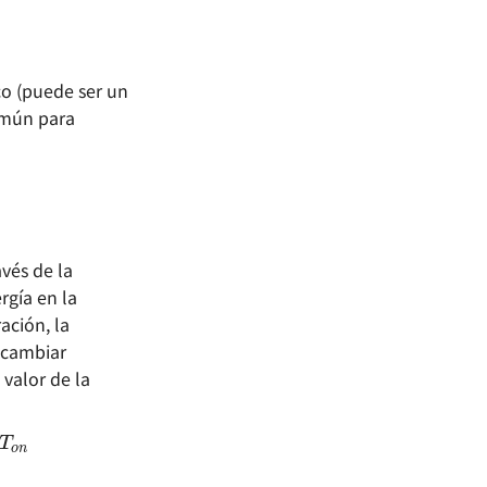
co (puede ser un
omún para
avés de la
gía en la
ación, la
 cambiar
valor de la
)
∗
T
o
n