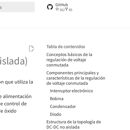
GitHub
362
85
ndo búsqueda
Tabla de contenidos
Conceptos básicos de la
islada)
regulación de voltaje
conmutada
Componentes principales y
características de la regulación
 que utiliza la
de voltaje conmutada
Interruptor electrónico
de alimentación
Bobina
e control de
Condensador
de óxido
Diodo
Estructura de la topología de
DC-DC no aislada