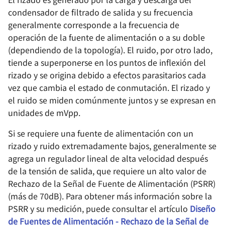
resonantes - Definición
de Semiconductores -
Componentes básicos -
Flip - A Linux Development
Protocolo de comunicación
DAC - Parámetros
d
condensador de filtrado de salida y su frecuencia
básica
Pruebas Funcionales
Transistor de unión bipolar
Board Based on Allwinner
ZenDriver - Motor Driver de
- CAN 🚧
Integridad de la señal -
Consideraciones para el uso
Dinámicos
generalmente corresponde a la frecuencia de
o
F1C200s
Alto Rendimiento
Líneas de transmisión 🚧
de Git en AD
operación de la fuente de alimentación o a su doble
Resonancia en circuitos
Fundamentos de Prueba
Componentes básicos -
Protocolo de comunicación
Solución de problemas d
b
(dependiendo de la topología). El ruido, por otro lado,
resonantes de RF
de Semiconductores -
Transistor de efecto de
Diseño del Sistema Mínimo
Esquema de control del
- USB 🚧
Integridad de la señal -
Aplicación del Pensamiento
ADC y DAC
ú
tiende a superponerse en los puntos de inflexión del
Pruebas de Parámetros A
campo
de OSD335x
motor - IR2104S
Distorsión 🚧
Funcional en el Diseño de
Radiofrecuencia - Circuitos
rizado y se origina debido a efectos parasitarios cada
Protocolo de comunicación
Circuitos
s
resonantes - Valor Q de
Componentes Básicos -
Cómo diseñar el sistema
- Ethernet 🚧
Integridad de la Señal -
vez que cambia el estado de conmutación. El rizado y
q
carga 🚧
Acoplador Optoeléctrico
mínimo de un
Crosstalk 🚧
Configuración y consejos de
el ruido se miden comúnmente juntos y se expresan en
microcontrolador
OrCAD
unidades de mVpp.
u
RF - Parámetros S
Componentes básicos -
Diseño de integridad de la
Si se requiere una fuente de alimentación con un
e
Amplificador operacional
Desarrollo de hardware
fuente de alimentación
Modos de disparo del
rizado y ruido extremadamente bajos, generalmente se
STM32F4
Conocimientos Básicos de
osciloscopio
d
agrega un regulador lineal de alta velocidad después
Antenas de Radiofrecuencia
Fundamentos de Circuitos
Conocimientos
a
de la tensión de salida, que requiere un alto valor de
Digitales
SwiftCtrl - Controlador
Fundamentales sobre ESD
Modo de adquisición del
Rechazo de la Señal de Fuente de Alimentación (PSRR)
Bluetooth
Clasificación y Selección de
osciloscopio
(más de 70dB). Para obtener más información sobre la
Antenas de Radiofrecuencia
Fundamentos de ADC y DAC
Guía de Diseño EMC
PSRR y su medición, puede consultar el artículo
Diseño
🚧
DIY CMSIS-DAP 🚧
Uso del analizador de redes
de Fuentes de Alimentación - Rechazo de la Señal de
Salida Push-Pull y Salida de
Diseño EMC entre tierra de
🚧