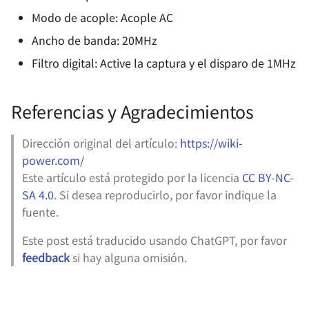
Modo de acople: Acople AC
Diseño de circuitos de
protección contra inversión
Ancho de banda: 20MHz
de polaridad
Filtro digital: Active la captura y el disparo de 1MHz
Normas de Diseño de PCB
Personal
Referencias y Agradecimientos
Dirección original del artículo:
https://wiki-
power.com/
Este artículo está protegido por la licencia
CC BY-NC-
SA 4.0
. Si desea reproducirlo, por favor indique la
fuente.
Este post está traducido usando ChatGPT, por favor
feedback
si hay alguna omisión.