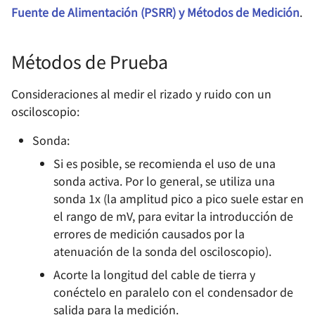
Fundamentos del Diagrama
Fuente de Alimentación (PSRR) y Métodos de Medición
.
Drenaje Abierto
señal y tierra de carcasa
de Smith y Circuitos de
Uso del analizador lógico
Coincidencia
Señales de Modo Común y
🚧
Métodos de Prueba
Señales de Modo
Diseño de Circuitos de
Diferencial
Uso de Transformadores de
Consideraciones al medir el rizado y ruido con un
Coincidencia de Antenas
Inyección de Banda Ancha
osciloscopio:
Convencionales
Competencia y riesgo en
🚧
circuitos digitales
Sonda:
Uso del inyector lineal
Si es posible, se recomienda el uso de una
Clasificación de la memoria
sonda activa. Por lo general, se utiliza una
sonda 1x (la amplitud pico a pico suele estar en
Selección de Fusibles
el rango de mV, para evitar la introducción de
errores de medición causados por la
Guía de selección de
atenuación de la sonda del osciloscopio).
baterías de litio
Acorte la longitud del cable de tierra y
Diferentes modos de salida
conéctelo en paralelo con el condensador de
del codificador
salida para la medición.