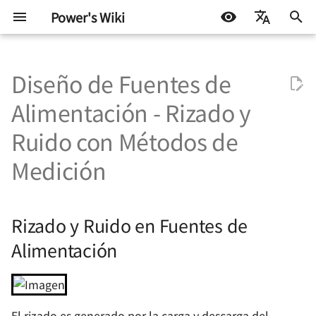
Power's Wiki
I
简体中文
n
Diseño de Fuentes de
English
Componentes básicos -
RobotCtrl - Kit de
Diseño de control de motor
Protocolos de
Rizado y Ruido en Fuentes
Diseño de circuitos de alta
Radiofrecuencia -
Consejos útiles para AD
Protocolos de prueba
Desarrollo incrustado
Anécdotas de vida
Test Interface y TIC básic
Fundamentos de prueba
Prueba de Continuidad
Fundamentos de la Prue
Sintaxis VBT
STM32
Docker
机器学习入门 - 基础流程
Trucos de vida
Autohospedaje
i
Español
Alimentación - Rizado y
Resistencias
Desarrollo Universal STM32
de corriente continua con
comunicación - Niveles
de Alimentación
velocidad 🚧
Componentes y Sistemas -
de semiconductores -
de Señales Mixtas
c
اللغة العربية
escobillas
lógicos digitales
Conductores
Conceptos básicos
AD Basic Operations -
Fundamentos de ATE
Desarrollo de software
Exploración continua
TIC en AHB
Parámetros CC
Notas sobre la Sintaxis d
Arduino y miscelánea
Linux
机器学习入门 环境搭建
Blog
Synology NAS
Ruido con Métodos de
Componentes básicos -
RobotCtrl_Core - Core
Métodos de Prueba
Integridad de la Señal -
Environment Setup
Fundamentos de la
Patrones 🚧
i
Medición
Capacitores
Board
TinyDVR - Compacto y
Protocolo de comunicación
Conceptos Fundamentales
Radiofrecuencia -
Fundamentos de Prueba
Transformada de Fourier
Fundamentos de prueba
Aprendizaje Automático
Prueba IDD
Miscelánea
机器学习入门 模型评估指
Flujo técnico
a
Potente
- Comunicación serial
Componentes y sistemas -
de Semiconductores -
Referencias y
Operaciones Básicas de AD
ATE
Alarmas del Tester
Resistencia
Pruebas OS
Componentes básicos -
RobotCtrl_Func - Expansion
Agradecimientos
Integridad de la señal:
- Fundamentos
ADC - Parámetros Estátic
Prueba de Fuga
Otros
Algunos consejos y
l
Inductores y perlas
Board for Peripherals
RaptorDVR - Dual Motor
Protocolo de Comunicación
Dominio del tiempo y
Prueba de señal mixta
trucos
Rizado y Ruido en Fuentes de
i
magnéticas
Driver with Integrated
- SPI
Dominio de frecuencia
Radiofrecuencia -
Fundamentos de Prueba
AD 基本操作 - 原理图绘制
ATE
ADC - Parámetros
Prueba de Umbral de Niv
Alimentación
Voltage Regulation 🚧
Componentes y Sistemas -
de Parámetros DC en
RobotCtrl_Power - Placa de
Dinámicos
z
🚧
Capacitores
Semiconductores
Basic Electronic
suministro de energía
Protocolo de comunicación
Integridad de la Señal -
AD 基本操作 - Diseño de
Sintaxis de codificación
a
Components - Diode
eléctrica
AirForce - Módulo de
- I2C
Impedancia y Modelos
sistemas de placas
ATE
DAC - Parámetros Estátic
Prueba Funcional Digital 
motorización con esencia
Eléctricos
Radiofrecuencia - Circuitos
Fundamentos de Prueba
n
múltiples 🚧
El rizado es generado por la carga y descarga del