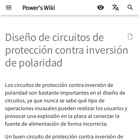
Power's Wiki
I
简体中文
n
Diseño de circuitos de
English
Circuito de protección con
RobotCtrl - Kit de
Diseño de control de motor
Protocolos de
Diseño de Fuentes de
Diseño de circuitos de alta
Radiofrecuencia -
Consejos útiles para AD
Protocolos de prueba
Desarrollo incrustado
Anécdotas de vida
Test Interface y TIC básic
Fundamentos de prueba
Prueba de Continuidad
Fundamentos de la Prue
Sintaxis VBT
STM32
Docker
机器学习入门 - 基础流程
Trucos de vida
Autohospedaje
i
Español
protección contra inversión
diodo
Desarrollo Universal STM32
de corriente continua con
comunicación - Niveles
Alimentación -
velocidad 🚧
Componentes y Sistemas -
de semiconductores -
de Señales Mixtas
c
اللغة العربية
escobillas
lógicos digitales
Determinación de
Conductores
Conceptos básicos
AD Basic Operations -
Fundamentos de ATE
Desarrollo de software
Exploración continua
TIC en AHB
Parámetros CC
Notas sobre la Sintaxis d
Arduino y miscelánea
Linux
机器学习入门 环境搭建
Blog
Synology NAS
de polaridad
Soluciones
Protección contra inversión
RobotCtrl_Core - Core
Integridad de la Señal -
Environment Setup
Fundamentos de la
Patrones 🚧
i
de polaridad con MOSFET
Board
TinyDVR - Compacto y
Protocolo de comunicación
Conceptos Fundamentales
Radiofrecuencia -
Fundamentos de Prueba
Transformada de Fourier
Fundamentos de prueba
Aprendizaje Automático
Prueba IDD
Miscelánea
机器学习入门 模型评估指
Flujo técnico
a
Potente
- Comunicación serial
Topología de alimentación
Componentes y sistemas -
de Semiconductores -
Operaciones Básicas de AD
ATE
Alarmas del Tester
Los circuitos de protección contra inversión de
- Regulador lineal
Resistencia
Pruebas OS
Circuito de protección
RobotCtrl_Func - Expansion
Integridad de la señal:
- Fundamentos
ADC - Parámetros Estátic
Prueba de Fuga
Otros
Algunos consejos y
l
polaridad son bastante importantes en el diseño de
contra inversión de
Board for Peripherals
RaptorDVR - Dual Motor
Protocolo de Comunicación
Dominio del tiempo y
Prueba de señal mixta
trucos
i
circuitos, ya que nunca se sabe qué tipo de
polaridad con puente
Driver with Integrated
- SPI
Topología de fuente de
Dominio de frecuencia
Radiofrecuencia -
Fundamentos de Prueba
AD 基本操作 - 原理图绘制
ATE
ADC - Parámetros
Prueba de Umbral de Niv
operaciones inusuales pueden realizar los usuarios y
rectificador
Voltage Regulation 🚧
alimentación - Regulación
Componentes y Sistemas -
de Parámetros DC en
RobotCtrl_Power - Placa de
Dinámicos
z
🚧
provocar una explosión en la placa al conectar la
de voltaje conmutada (no
Capacitores
Semiconductores
suministro de energía
Protocolo de comunicación
Integridad de la Señal -
AD 基本操作 - Diseño de
Sintaxis de codificación
a
fuente de alimentación de forma incorrecta.
aislada)
Fusible + Diodo de
eléctrica
AirForce - Módulo de
- I2C
Impedancia y Modelos
sistemas de placas
ATE
DAC - Parámetros Estátic
Prueba Funcional Digital 
regulación de voltaje
motorización con esencia
Eléctricos
Radiofrecuencia - Circuitos
Fundamentos de Prueba
n
múltiples 🚧
Un buen circuito de protección contra inversión de