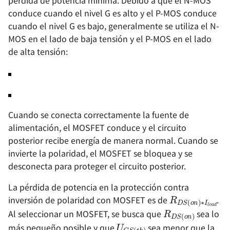
(Boost) - SX1308
conduce cuando el nivel G es alto y el P-MOS conduce
cuando el nivel G es bajo, generalmente se utiliza el N-
Solución de Alimentación
MOS en el lado de baja tensión y el P-MOS en el lado
(PMIC) - EA3036C
de alta tensión:
Solución de Energía (PMIC)
- EA3059
Cuando se conecta correctamente la fuente de
alimentación, el MOSFET conduce y el circuito
posterior recibe energía de manera normal. Cuando se
invierte la polaridad, el MOSFET se bloquea y se
desconecta para proteger el circuito posterior.
R
D
S
(
o
n
)
∗
La pérdida de potencia en la protección contra
R
D
S
(
o
n
)
inversión de polaridad con MOSFET es de
.
U
G
S
(
t
h
)
Al seleccionar un MOSFET, se busca que
sea lo
más pequeño posible y que
sea menor que la