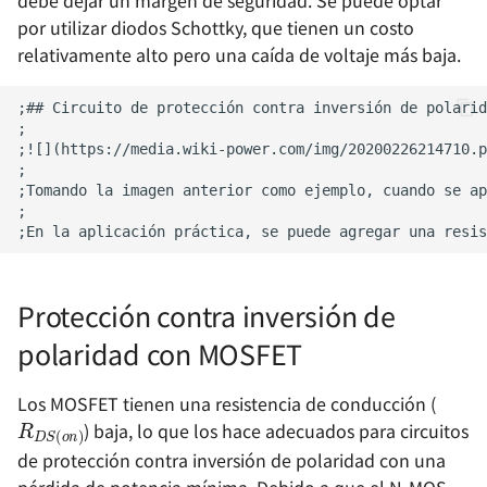
debe dejar un margen de seguridad. Se puede optar
Alimentación - Relación de
Fundamentos del Diagrama
señal y tierra de carcasa
por utilizar diodos Schottky, que tienen un costo
Rechazo de la Fuente de
de Smith y Circuitos de
Uso del analizador lógico
relativamente alto pero una caída de voltaje más baja.
Alimentación LDO (PSRR) y
Coincidencia
🚧
su Método de Medición
Diseño de Circuitos de
Uso de Transformadores de
Esquema de alimentación
Coincidencia de Antenas
Inyección de Banda Ancha
(LDO) - XC6206
Convencionales
🚧
Esquema de alimentación
Uso del inyector lineal
(Buck) - LMR14050
Solución de alimentación
Protección contra inversión de
(Buck) - TPS54531
polaridad con MOSFET
Esquema de alimentación
R
D
S
(
o
n
)
Los MOSFET tienen una resistencia de conducción (
(Buck) - XL2009E1
) baja, lo que los hace adecuados para circuitos
de protección contra inversión de polaridad con una
Esquema de alimentación
pérdida de potencia mínima. Debido a que el N-MOS