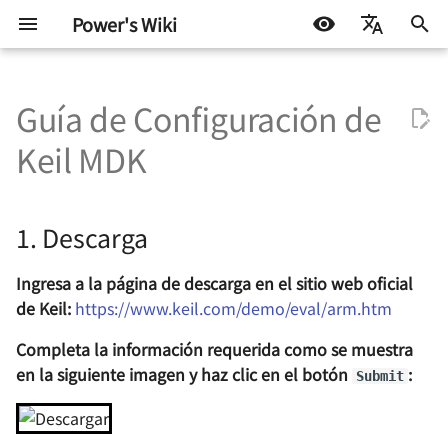
Power's Wiki
I
简体中文
n
Guía de Configuración de
English
Diseño de hardware
1. Descarga
TinyTimelapseCam - Mini
Docker
机器学习入门 - 基础流程
Anécdotas de vida
Fundamentos
Protocolos de prueba
Fundamentos de Docker
Apuntes de Estudio de
Notas de Estudio de HTM
Paquetes comunes en
Trucos de vida
Autohospedaje
i
Español
Keil MDK
cámara de lapso de tiempo
Linux - Fundamentos
aprendizaje automático
c
اللغة العربية
basada en ESP32-S3
Pruebas de
2. Instalación
Linux
机器学习入门 环境搭建
Exploración continua
Hardware incrustado
Fundamentos de ATE
Docker Compose -
Notas de Estudio de CSS
Blog
Synology NAS
semiconductores
Herramienta de
Apuntes de Estudio sobr
i
1. Descarga
StyleTransferCam - Cámara
Orquestación de Imágen
Linux - Operaciones de
3. Activación
Miscelánea
机器学习入门 模型评估指标
Control de motores
Fundamentos de prueba
Notas de Estudio de
Flujo técnico
a
de transferencia de estilo
Usuario
ATE
JavaScript
basada en ESP32-S3
Empaquetar la aplicació
Referencias y
Otros
Ingresa a la página de descarga en el sitio web oficial
Protocolos de
Algunos consejos y
l
como un contenedor
Linux Embebido -
Agradecimientos
comunicación
Prueba de señal mixta
Notas de Estudio de Git
trucos
de Keil:
https://www.keil.com/demo/eval/arm.htm
i
TinyMonitor - Un Monitor
Docker
Conceptos Básicos
ATE
Completa la información requerida como se muestra
de Estado de Servidor
z
Diseño de energía
Guía de instalación
en la siguiente imagen y haz clic en el botón
:
Compacto
Linux embebido -
Sintaxis de codificación
simplificada de doble
Submit
a
Subsistema GPIO
ATE
sistema operativo
Integridad de señal y
TinyWeatherStation - Una
n
energía