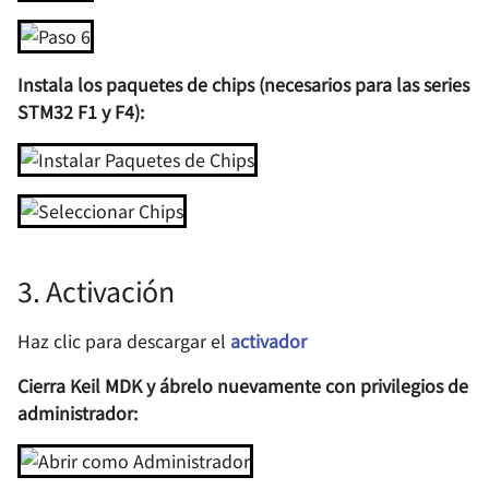
Registro de Depuración
BookJourney - Aplicació
ATTiny85
Mini de Libros de Segun
Instala los paquetes de chips (necesarios para las series
Mano
STM32 F1 y F4):
T-Clock Reloj de escritorio
Coche de ruedas Mecanum
Caracteres de escape
3. Activación
A Servo's Self-Improvement
Notas de Desarrollo de
Haz clic para descargar el
activador
FreeRTOS 🚧
Cierra Keil MDK y ábrelo nuevamente con privilegios de
administrador: