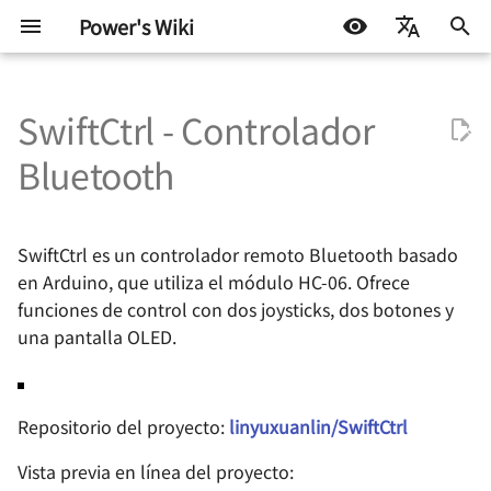
Power's Wiki
I
简体中文
n
SwiftCtrl - Controlador
English
Componentes básicos -
Parámetros básicos
Diseño de control de motor
Protocolos de
Diseño de Fuentes de
Diseño de circuitos de alta
Radiofrecuencia -
Consejos útiles para AD
Protocolos de prueba
Desarrollo incrustado
Anécdotas de vida
Test Interface y TIC básic
Fundamentos de prueba
Prueba de Continuidad
Fundamentos de la Prue
Sintaxis VBT
STM32
Docker
机器学习入门 - 基础流程
Trucos de vida
Autohospedaje
i
Español
Bluetooth
Resistencias
de corriente continua con
comunicación - Niveles
Alimentación -
velocidad 🚧
Componentes y Sistemas -
de semiconductores -
de Señales Mixtas
c
اللغة العربية
escobillas
lógicos digitales
Determinación de
Conductores
Conceptos básicos
AD Basic Operations -
Fundamentos de ATE
Desarrollo de software
Exploración continua
TIC en AHB
Parámetros CC
Notas sobre la Sintaxis d
Arduino y miscelánea
Linux
机器学习入门 环境搭建
Blog
Synology NAS
Soluciones
Componentes básicos -
Integridad de la Señal -
Environment Setup
Fundamentos de la
Patrones 🚧
i
SwiftCtrl es un controlador remoto Bluetooth basado
Capacitores
TinyDVR - Compacto y
Protocolo de comunicación
Conceptos Fundamentales
Radiofrecuencia -
Fundamentos de Prueba
Transformada de Fourier
Fundamentos de prueba
Aprendizaje Automático
Prueba IDD
Miscelánea
机器学习入门 模型评估指
Flujo técnico
a
Potente
- Comunicación serial
Topología de alimentación
Componentes y sistemas -
en Arduino, que utiliza el módulo HC-06. Ofrece
de Semiconductores -
Operaciones Básicas de AD
ATE
Alarmas del Tester
- Regulador lineal
Resistencia
Pruebas OS
Componentes básicos -
Integridad de la señal:
- Fundamentos
funciones de control con dos joysticks, dos botones y
ADC - Parámetros Estátic
Prueba de Fuga
Otros
Algunos consejos y
l
Inductores y perlas
RaptorDVR - Dual Motor
Protocolo de Comunicación
Dominio del tiempo y
Prueba de señal mixta
una pantalla OLED.
trucos
i
magnéticas
Driver with Integrated
- SPI
Topología de fuente de
Dominio de frecuencia
Radiofrecuencia -
Fundamentos de Prueba
AD 基本操作 - 原理图绘制
ATE
ADC - Parámetros
Prueba de Umbral de Niv
Voltage Regulation 🚧
alimentación - Regulación
Componentes y Sistemas -
de Parámetros DC en
Dinámicos
z
🚧
de voltaje conmutada (no
Capacitores
Semiconductores
Basic Electronic
Protocolo de comunicación
Integridad de la Señal -
AD 基本操作 - Diseño de
Sintaxis de codificación
Repositorio del proyecto:
linyuxuanlin/SwiftCtrl
a
aislada)
Components - Diode
AirForce - Módulo de
- I2C
Impedancia y Modelos
sistemas de placas
ATE
DAC - Parámetros Estátic
Prueba Funcional Digital 
motorización con esencia
Eléctricos
Radiofrecuencia - Circuitos
Fundamentos de Prueba
n
múltiples 🚧
Vista previa en línea del proyecto: