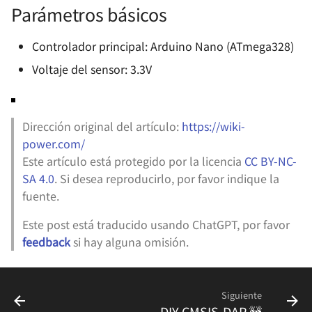
Parámetros básicos
Alimentación - Relación de
Fundamentos del Diagrama
Drenaje Abierto
señal y tierra de carcasa
Rechazo de la Fuente de
de Smith y Circuitos de
Uso del analizador lógico
Alimentación LDO (PSRR) y
Coincidencia
Controlador principal: Arduino Nano (ATmega328)
Señales de Modo Común y
🚧
su Método de Medición
Señales de Modo
Voltaje del sensor: 3.3V
Diseño de Circuitos de
Diferencial
Uso de Transformadores de
Esquema de alimentación
Coincidencia de Antenas
Inyección de Banda Ancha
(LDO) - XC6206
Convencionales
Competencia y riesgo en
🚧
Dirección original del artículo:
https://wiki-
circuitos digitales
power.com/
Esquema de alimentación
Uso del inyector lineal
Este artículo está protegido por la licencia
CC BY-NC-
(Buck) - LMR14050
Clasificación de la memoria
SA 4.0
. Si desea reproducirlo, por favor indique la
fuente.
Solución de alimentación
Selección de Fusibles
(Buck) - TPS54531
Este post está traducido usando ChatGPT, por favor
Guía de selección de
feedback
si hay alguna omisión.
Esquema de alimentación
baterías de litio
(Buck) - XL2009E1
Diferentes modos de salida
Siguiente
Esquema de alimentación
del codificador
DIY CMSIS-DAP 🚧