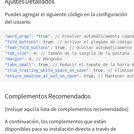
Ajustes Detallados
Homelab - Servidor de
scripts al arrancar en Linux
Podcasts y Audiolibros
Puedes agregar el siguiente código en la configuración
Audiobookshelf
Cómo armar una
del usuario:
computadora
Homelab - Servidor de
"word_wrap"
:
"true"
,
// Envolver automáticamente cuand
música en la nube
Gestión de recursos de
"fold_buttons"
:
true
,
// Activar el plegado de código
Navidrome
imágenes del equipo
"fade_fold_buttons"
:
true
,
// Ocultar automáticamente
"tab_size"
:
4
,
// Tamaño de la sangría de la pestaña
Homelab - Servidor de
"margin"
:
4
,
// Márgenes
Construcción de la Base de
"tabs_small"
:
true
,
// Reducir el tamaño de la barra d
medios de cine y televisi
Conocimientos del Equipo
"trim_trailing_white_space_on_save"
:
true
,
// Eliminar
Jellyfin
"ensure_newline_at_eof_on_save"
:
true
,
// Mantener aut
Homelab - Servidor de
Complementos Recomendados
gestión de libros
electrónicos con calibre-
[Incluye aquí la lista de complementos recomendados]
web
A continuación, los complementos que están
Homelab - Servidor de
disponibles para su instalación directa a través de
domótica inteligente H