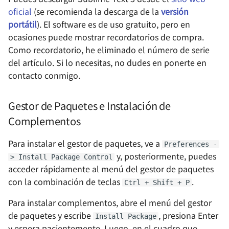
Gestión de Aplicaciones 
efímeros
oficial
(se recomienda la descarga de la
versión
Contenedores Portainer
portátil
). El software es de uso gratuito, pero en
Cómo ejecutar VS Code en
ocasiones puede mostrar recordatorios de compra.
Homelab - Herramienta 
iPad
Como recordatorio, he eliminado el número de serie
sincronización
del artículo. Si lo necesitas, no dudes en ponerte en
multiplataforma Syncthi
Laboratorio de Pruebas de
contacto conmigo.
MkDocs
Homelab - Herramienta 
Gestor de Paquetes e Instalación de
notas fragmentadas me
Inicialización de Windows y
Complementos
Recomendaciones de
Homelab - Potente siste
Software (Antiguo)
Para instalar el gestor de paquetes, ve a
de wiki Wiki.js
Preferences -
y, posteriormente, puedes
Flujo de Incorporación
> Install Package Control
acceder rápidamente al menú del gestor de paquetes
Homelab - Gestor de
Personal (Windows)
con la combinación de teclas
.
contraseñas autoalojado
Ctrl + Shift + P
Vaultwarden
Guía de Configuración
Para instalar complementos, abre el menú del gestor
Mínima de Hugo
de paquetes y escribe
, presiona Enter
Install Package
Homelab - Sistema de
y espera pacientemente. Luego, en el cuadro que