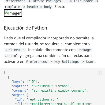
Preferences -> Browse Packages... -> FileHeader ->
. Efecto:
template -> header o body
Ejecución de Python
Dado que el compilador incorporado no permite la
entrada del usuario, se requiere el complemento
. Instálalo directamente con
SublimeREPL
Package
y agrega una combinación de teclas para
Control
activarlo en
:
Preferences —> Key Buildings -> User
[
{
"keys"
:
[
"f5"
],
"caption"
:
"SublimeREPL:Python"
,
"command"
:
"run_existing_window_command"
,
"args"
:
{
"id"
:
"repl_python_run"
,
"file"
:
"config/Python/Main.sublime-menu"