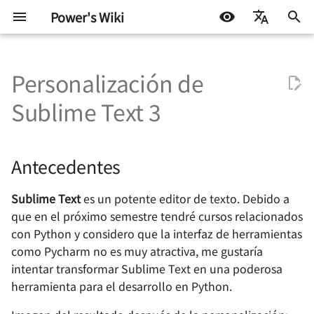
Power's Wiki
I
简体中文
n
Personalización de
English
Diseño de hardware
Desarrollo incrustado
Trucos de vida
Construye tu propio
Acceso a un NAS Synology
Por qué necesitas una base
Antecedentes
Fundamentos
Protocolos de prueba
STM32
Docker
机器学习入门 - 基础流程
Cómo preparar un cóctel
探索之路 - 2022 小记
Homelab 轻量服务器管理
i
Español
Sublime Text 3
HomeLab
mediante frp
de conocimientos
板 CasaOS
c
اللغة العربية
Pruebas de
Desarrollo de software
Blog
Implementación Mínima
Hardware incrustado
Fundamentos de ATE
Arduino y miscelánea
Linux
机器学习入门 环境搭建
Cálculo del ángulo de
星夜漫游
semiconductores
Colección de
Construir un Generador de
Creación de una base de
altura solar
Homelab - Panel de Gest
i
Antecedentes
aplicaciones
RSS con RSSHub en
conocimientos personal -
de Certificados de Proxy
Aprendizaje Automático
Configuración Detallada
Control de motores
Fundamentos de prueba
Miscelánea
机器学习入门 模型评估指
有限与无限世界
a
autohospedadas
Synology Docker
Basada en Docusaurus
Inverso Nginx Proxy
ATE
Cómo preparar una
(Docker)
Manager
mochila de escape
Sublime Text
Descarga e Instalación del
es un potente editor de texto. Debido a
Protocolos de
Otros
硬件行业趋势与个人的选
l
Configuración de
Cómo escribir un
Software
comunicación
Prueba de señal mixta
que en el próximo semestre tendré cursos relacionados
i
Guía de Inicio de ESXi
Bitwarden como
currículum utilizando
Homelab - Tool for Intra
ATE
El impacto de la
现代都市与末日田园
con Python y considero que la interfaz de herramientas
administrador de
Markdown
Penetration frp
inteligencia artificial en l
z
Gestor de Paquetes e
Diseño de energía
como Pycharm no es muy atractiva, me gustaría
contraseñas en Synology
Montar un disco NAS de
elecciones profesionales
Instalación de
Sintaxis de codificación
雨
intentar transformar Sublime Text en una poderosa
a
Docker
Synology en Linux para
Auto-i18n: Using the
futuras
Homelab - Alternativa
Complementos
ATE
Integridad de señal y
herramienta para el desarrollo en Python.
ampliar el espacio (NFS)
Automatic Multilingual
gratuita para la travesía 
n
energía
当下与永恒