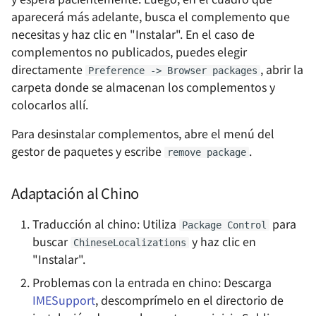
almacenamiento en la
Configuración de un
aparecerá más adelante, busca el complemento que
nube Cloudreve compati
servidor de impresión en la
necesitas y haz clic en "Instalar". En el caso de
con servicios de nube
nube con Raspberry Pi
complementos no publicados, puedes elegir
pública
directamente
, abrir la
Cómo dibujar un gráfico de
Preference -> Browser packages
carpeta donde se almacenan los complementos y
Homelab - Autohospedaj
relaciones con Graphviz
colocarlos allí.
del agregador RSS
FreshRSS
RSS - Una Forma Eficiente
Para desinstalar complementos, abre el menú del
de Leer
gestor de paquetes y escribe
.
remove package
Homelab - Next Terminal
un Bastión que soporta
Cómo habilitar el control
Adaptación al Chino
múltiples protocolos
remoto RDP a través de
Internet (frp)
Traducción al chino: Utiliza
para
Homelab - Stirling-PDF:
Package Control
buscar
y haz clic en
una versátil caja de
Normas de escritura de
ChineseLocalizations
"Instalar".
herramientas para archiv
documentos técnicos
PDF
Problemas con la entrada en chino: Descarga
Cómo usar LaTeX en
IMESupport
, descomprímelo en el directorio de
Homelab - Herramienta 
Markdown