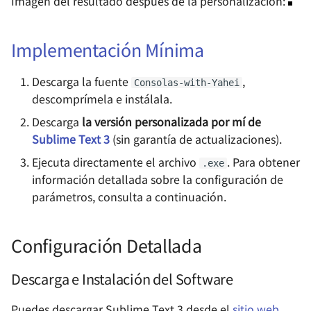
Imagen del resultado después de la personalización:
Uso de acme.sh para la
Translation Tool with
red local: Cloudflared
Leyendo "Hackers &
Adaptación al Chino
d
automatización de
ChatGPT
Painters"
Diseño de RF
8 月深圳小记
certificados de dominio
o
Homelab - Editor de cód
Ajustes Detallados
Implementación Mínima
(Docker en Synology)
Registro de modificaciones
en línea code-server
THE Hack 2019 Hackath
Software y herramientas
RoboMaster 赛后随笔
b
del teléfono Xiaomi
Complementos
Descarga la fuente
,
Consolas-with-Yahei
ú
Configuración de una
Homelab - Herramienta 
Hack.init () 黑客马拉松
Recomendados
内卷与未来的职业趋势
descomprímela e instálala.
biblioteca en línea con
Guía de Implementación
monitoreo de estado de
s
Calibre en Synology
Sencilla de Docusaurus
sitios web Uptime Kuma
Descarga
la versión personalizada por mí de
Ejecución de Python
关于新能源行业的一些观
q
(Docker)
Sublime Text 3
(sin garantía de actualizaciones).
Using Markdown for
Homelab - Herramienta 
Formateo automático de
为什么要抵制智能推荐算
u
Ejecuta directamente el archivo
. Para obtener
.exe
Uso de Watchtower para
Efficient Writing
compresión de imágenes
código
información detallada sobre la configuración de
e
Actualizar
de alta calidad TinyPNG-
不要自己感动自己
parámetros, consulta a continuación.
Automáticamente
docker
Sincronización de datos en
Conclusión
d
Contenedores en Docker de
la nube con Rclone
买了一台 NAS
a
Synology
Homelab - Sitio de
Referencias y
Configuración Detallada
marcadores personales
Normas de Formato de
Agradecimientos
如何不长痘
minimalista Flare
Texto Personal
Descarga e Instalación del Software
Hello blog
Homelab - Plataforma d
Cómo guardar textos
Puedes descargar Sublime Text 3 desde el
sitio web