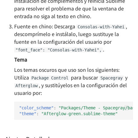
instalación de complementos y reinicia Sublime
extracción de favicon de
para resolver el problema de que la ventana de
sitios web iconserver
Deja tus recuerdos en
entrada no siga al texto en chino.
manos de Google Photos
Fuente en chino: Descarga
,
Homelab - Herramienta
Consolas-with-Yahei
(descontinuado)
descomprímelo e instálalo, luego sustituye la
Watchtower para Actuali
fuente en la configuración del usuario por
Automáticamente
Guía de Productividad de
.
Contenedores Docker
VS Code - Configuración del
"font_face": "Consolas-with-Yahei",
Entorno
Tema
Homelab - Programa de
Los temas oscuros que uso son los siguientes:
listado de archivos Alist 
Guía de productividad de
Utiliza
para buscar
y
Package Control
Spacegray
soporte para múltiples
VS Code - Jupyter
, y sustitúyelos en la configuración del
Afterglow
sistemas de
Notebook
usuario por:
almacenamiento
在浏览器上运行
"color_scheme"
:
"Packages/Theme - Spacegray/base
Homelab - Software de
VSCode（旧）
"theme"
:
"Afterglow-green.sublime-theme"
pizarra WeKan con
abundantes funciones
Cómo configurar la
ejecución automática de