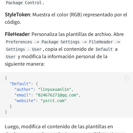
.
Package Control
Assistant
StyleToken
: Muestra el color (RGB) representado por el
Homelab - Software de
código.
memorización asistida c
FileHeader
: Personaliza las plantillas de archivo. Abre
tarjetas Anki
Preferences -> Package Settings -> FileHeader ->
, copia el contenido de
a
Settings - User
Default
y modifica la información personal de la
User
siguiente manera:
{
"Default"
:
{
"author"
:
"linyuxuanlin"
,
"email"
:
"824676271@qq.com"
,
"website"
:
"yxrct.com"
}
}
Luego, modifica el contenido de las plantillas en