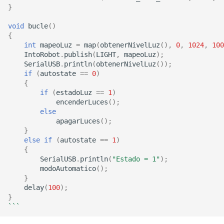
}
void
bucle
()
{
int
mapeoLuz
=
map
(
obtenerNivelLuz
(),
0
,
1024
,
100
IntoRobot
.
publish
(
LIGHT
,
mapeoLuz
);
SerialUSB
.
println
(
obtenerNivelLuz
());
if
(
autostate
==
0
)
{
if
(
estadoLuz
==
1
)
encenderLuces
();
else
apagarLuces
();
}
else
if
(
autostate
==
1
)
{
SerialUSB
.
println
(
"Estado = 1"
);
modoAutomatico
();
}
delay
(
100
);
}
```