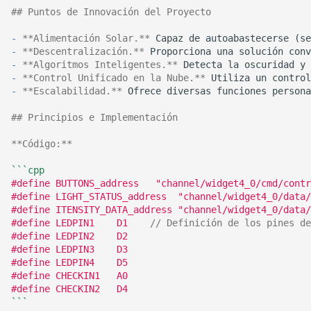
Uso de acme.sh para la
Translation Tool with
a HTTPS en Chrome (Edg
d
## Puntos de Innovación del Proyecto
automatización de
ChatGPT
Diseño de RF
8 月深圳小记
certificados de dominio
o
Implementing HTTPS
-
**Alimentación Solar.**
(Docker en Synology)
Registro de modificacion
Access with Synology's
-
**Descentralización.**
Software y herramientas
RoboMaster 赛后随笔
b
-
**Algoritmos Inteligentes.**
del teléfono Xiaomi
Built-in Reverse Proxy
-
**Control Unificado en la Nube.**
ú
Configuración de una
内卷与未来的职业趋势
-
**Escalabilidad.**
biblioteca en línea con
Guía de Implementación
Solución al problema de
s
Calibre en Synology
## Principios e Implementación
Sencilla de Docusaurus
pérdida de información 
关于新能源行业的一些观点
q
(Docker)
tiempo al exportar desde
**Código:**
Using Markdown for
Google Fotos
为什么要抵制智能推荐算法
u
Uso de Watchtower para
Efficient Writing
```cpp
#define BUTTONS_address   "channel/widget4_0/cmd/contr
e
Actualizar
Ignorar archivos específi
不要自己感动自己
#define LIGHT_STATUS_address  "channel/widget4_0/data/
Automáticamente
Sincronización de datos 
con gitignore
d
#define ITENSITY_DATA_address "channel/widget4_0/data/
Contenedores en Docker
la nube con Rclone
#define LEDPIN1    D1    
// Definición de los pines de
买了一台 NAS
a
Synology
#define LEDPIN2    D2
Diferencias entre ABS y 
#define LEDPIN3    D3
Normas de Formato de
en la Impresión 3D
如何不长痘
#define LEDPIN4    D5
Texto Personal
#define CHECKIN1   A0
Cómo actualizar múltipl
#define CHECKIN2   D4
Hello blog
```
Cómo guardar textos
repositorios de Git de fo