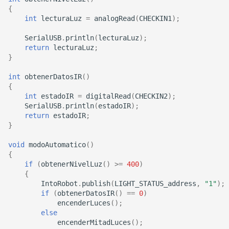
Instalación y Desinstalac
{
de Node.js y npm en Ma
int
lecturaLuz
=
analogRead
(
CHECKIN1
);
SerialUSB
.
println
(
lecturaLuz
);
return
lecturaLuz
;
}
int
obtenerDatosIR
()
{
int
estadoIR
=
digitalRead
(
CHECKIN2
);
SerialUSB
.
println
(
estadoIR
);
return
estadoIR
;
}
void
modoAutomatico
()
{
if
(
obtenerNivelLuz
()
>=
400
)
{
IntoRobot
.
publish
(
LIGHT_STATUS_address
,
"1"
);
if
(
obtenerDatosIR
()
==
0
)
encenderLuces
();
else
encenderMitadLuces
();