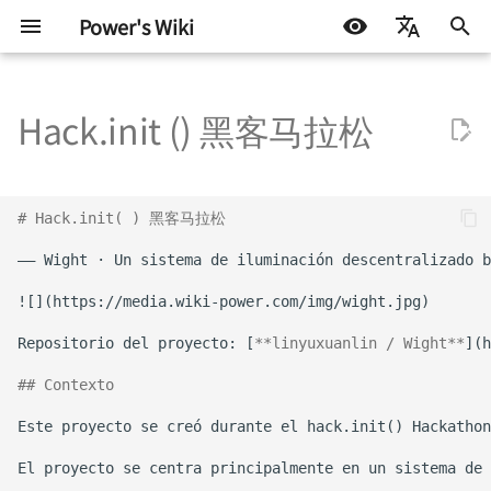
Power's Wiki
I
简体中文
n
Hack.init () 黑客马拉松
English
Diseño de hardware
Desarrollo incrustado
探索之路 - 2022 小记
Autohospedaje
Fundamentos
Protocolos de prueba
STM32
Docker
机器学习入门 - 基础流程
Construye tu propio
Acceso a un NAS Synolo
Por qué necesitas una ba
Comandos Comunes de
i
Español
HomeLab
mediante frp
de conocimientos
Windows
c
اللغة العربية
Pruebas de
Desarrollo de software
星夜漫游
Synology NAS
Hardware incrustado
Fundamentos de ATE
Arduino y miscelánea
Linux
机器学习入门 环境搭建
# Hack.init( ) 黑客马拉松
semiconductores
Colección de
Construir un Generador 
Creación de una base de
Modo Portátil de VS Cod
i
aplicaciones
RSS con RSSHub en
conocimientos personal 
Aprendizaje Automático
有限与无限世界
Flujo técnico
Control de motores
Fundamentos de prueba
Miscelánea
机器学习入门 模型评估指
a
autohospedadas
Synology Docker
Basada en Docusaurus
ATE
Activar la descarga en
(Docker)
paralelo en Chrome (Edg
硬件行业趋势与个人的选择
Algunos consejos y
Protocolos de
Otros
l
Configuración de
Cómo escribir un
trucos
comunicación
Prueba de señal mixta
Repositorio del proyecto: [
**linyuxuanlin / Wight**
i
Guía de Inicio de ESXi
Bitwarden como
currículum utilizando
ATE
Eliminar la administració
现代都市与末日田园
administrador de
Markdown
## Contexto
de Chrome (Edge) por pa
z
Diseño de energía
contraseñas en Synology
Montar un disco NAS de
de la organización
Sintaxis de codificación
雨
a
Docker
Synology en Linux para
Auto-i18n: Using the
ATE
Integridad de señal y
ampliar el espacio (NFS)
Automatic Multilingual
n
Evitar la conversión forz
energía
当下与永恒