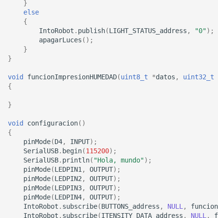
}
else
{
IntoRobot
.
publish
(
LIGHT_STATUS_address
,
"0"
);
apagarLuces
();
}
}
void
funcionImpresionHUMEDAD
(
uint8_t
*
datos
,
uint32_t
{
}
void
configuracion
()
{
pinMode
(
D4
,
INPUT
);
SerialUSB
.
begin
(
115200
);
SerialUSB
.
println
(
"Hola, mundo"
);
pinMode
(
LEDPIN1
,
OUTPUT
);
pinMode
(
LEDPIN2
,
OUTPUT
);
pinMode
(
LEDPIN3
,
OUTPUT
);
pinMode
(
LEDPIN4
,
OUTPUT
);
IntoRobot
.
subscribe
(
BUTTONS_address
,
NULL
,
funcion
IntoRobot
.
subscribe
(
ITENSITY_DATA_address
,
NULL
,
f