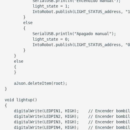
Consejos para Vue.js
Deja tus recuerdos en
manos de Google Photos
Expresiones regulares úti
(descontinuado)
Cambio de Host en GitH
Guía de Productividad de
VS Code - Configuración 
Método para habilitar la
Entorno
virtualización en placas
base MSI
Guía de productividad de
VS Code - Jupyter
Configuración de Proxy 
Notebook
Git
在浏览器上运行
Eliminar una carpeta
VSCode（旧）
específica de un reposito
en GitHub
Cómo configurar la
ejecución automática de
Personalización de Subl