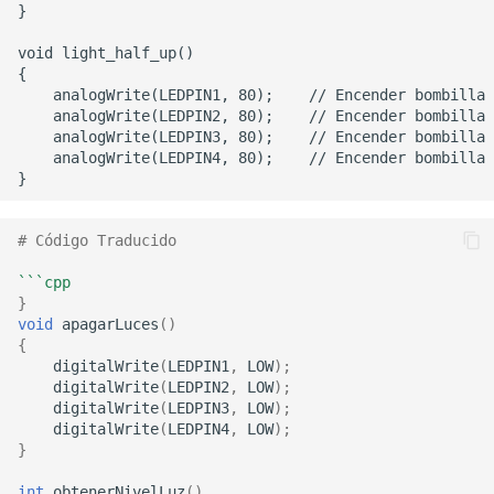
scripts al arrancar en Lin
Text 3
Cómo armar una
Acelera tu servicio de Pa
computadora
con Vercel
Gestión de recursos de
Normas de Comentarios
imágenes del equipo
Doxygen
Construcción de la Base 
AltiumDesigner 安装库文
# Código Traducido
Conocimientos del Equip
Configuración de Oh My
```cpp
}
Zsh en CentOS
void
apagarLuces
()
{
Cómo crear rápidamente
digitalWrite
(
LEDPIN1
,
LOW
);
un disco de arranque
digitalWrite
(
LEDPIN2
,
LOW
);
digitalWrite
(
LEDPIN3
,
LOW
);
digitalWrite
(
LEDPIN4
,
LOW
);
使用 VSCode 进行远程开
}
int
obtenerNivelLuz
()