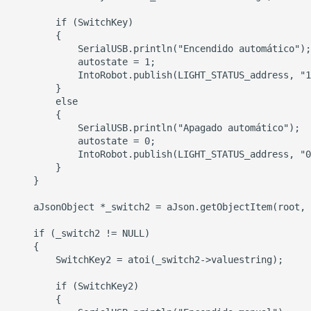
efecto de escritura a ma
Configuración de un
servidor de impresión en 
nube con Raspberry Pi
Cómo separar pistas de 
canción
Cómo dibujar un gráfico 
relaciones con Graphviz
Cómo crear presentacion
de manera eficiente
RSS - Una Forma Eficient
de Leer
Escritura en formato de
tarjetas
Cómo habilitar el control
remoto RDP a través de
Cómo escribir un BRD
Internet (frp)
Creación de presentacio
Normas de escritura de
con reveal.js
documentos técnicos
npm 和 Yarn 换源加速国
Cómo usar LaTeX en
问
Markdown